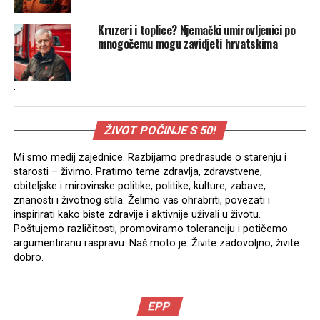
Kruzeri i toplice? Njemački umirovljenici po
mnogočemu mogu zavidjeti hrvatskima
.
ŽIVOT POČINJE S 50!
Mi smo medij zajednice. Razbijamo predrasude o starenju i
starosti – živimo. Pratimo teme zdravlja, zdravstvene,
obiteljske i mirovinske politike, politike, kulture, zabave,
znanosti i životnog stila. Želimo vas ohrabriti, povezati i
inspirirati kako biste zdravije i aktivnije uživali u životu.
Poštujemo različitosti, promoviramo toleranciju i potičemo
argumentiranu raspravu. Naš moto je: Živite zadovoljno, živite
dobro.
EPP