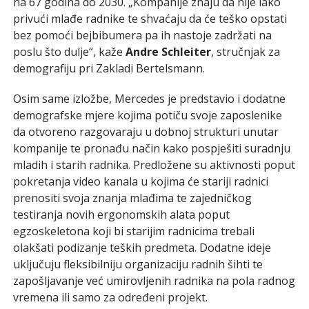
na 67 godina do 2030. „Kompanije znaju da nije lako
privući mlađe radnike te shvaćaju da će teško opstati
bez pomoći bejbibumera pa ih nastoje zadržati na
poslu što dulje“, kaže
Andre Schleiter
, stručnjak za
demografiju pri Zakladi Bertelsmann.
Osim same izložbe, Mercedes je predstavio i dodatne
demografske mjere kojima potiču svoje zaposlenike
da otvoreno razgovaraju u dobnoj strukturi unutar
kompanije te pronađu način kako pospješiti suradnju
mladih i starih radnika. Predložene su aktivnosti poput
pokretanja video kanala u kojima će stariji radnici
prenositi svoja znanja mlađima te zajedničkog
testiranja novih ergonomskih alata poput
egzoskeletona koji bi starijim radnicima trebali
olakšati podizanje teških predmeta. Dodatne ideje
uključuju fleksibilniju organizaciju radnih šihti te
zapošljavanje već umirovljenih radnika na pola radnog
vremena ili samo za određeni projekt.