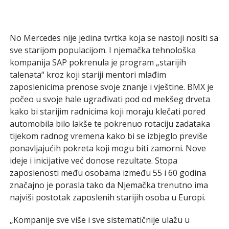
No Mercedes nije jedina tvrtka koja se nastoji nositi sa
sve starijom populacijom. I njemačka tehnološka
kompanija SAP pokrenula je program „starijih
talenata“ kroz koji stariji mentori mlađim
zaposlenicima prenose svoje znanje i vještine. BMX je
počeo u svoje hale ugrađivati pod od mekšeg drveta
kako bi starijim radnicima koji moraju klečati pored
automobila bilo lakše te pokrenuo rotaciju zadataka
tijekom radnog vremena kako bi se izbjeglo previše
ponavljajućih pokreta koji mogu biti zamorni. Nove
ideje i inicijative već donose rezultate. Stopa
zaposlenosti među osobama između 55 i 60 godina
značajno je porasla tako da Njemačka trenutno ima
najviši postotak zaposlenih starijih osoba u Europi.
„Kompanije sve više i sve sistematičnije ulažu u