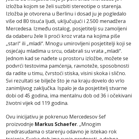
izložba kojom se želi suzbiti stereotipe o starenja.
Izložba je otvorena u Berlinu i dosad ju je pogledalo
više od 80 tisuća ljudi, uključujući i 2.500 menadžera
Mercedesa. Između ostalog, posjetitelji su zamoljeni
da odaberu žele li proći kroz vrata na kojima piše
„stari“ ili „mladi“. Mnogu umirovljeni posjetitelji koji se
osjećaju mladima u srcu, odabrali su vrata „mladi“.
Jednom kad se nađete u prostoru izložbe, možete se
podvrći testovima pamćenja, ravnoteže, sposobnosti
da radite u timu, čvrstoći stiska, visini skoka i slično.
Svi rezultati se bilježe što je na kraju dovelo do vrlo
zanimljivog zaključka. Ispalo je da posjetitelj stvarne
dobi od 45 godina, ima mentalnu dob od 36 i očekivani
životni vijek od 119 godina.
Ovu inicijativu je pokrenuo Mercedesov šef
proizvodnje
Markus Schaefer
. „Mnogim
predrasudama o starenju odavno je istekao rok
trajanja. Svaka dob ima svoje prednosti, a dobna