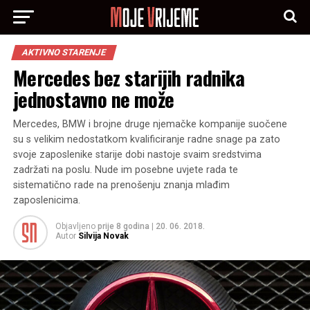
AKTIVNO STARENJE
Mercedes bez starijih radnika
jednostavno ne može
Mercedes, BMW i brojne druge njemačke kompanije suočene
su s velikim nedostatkom kvalificiranje radne snage pa zato
svoje zaposlenike starije dobi nastoje svaim sredstvima
zadržati na poslu. Nude im posebne uvjete rada te
sistematično rade na prenošenju znanja mlađim
zaposlenicima.
Objavljeno
prije 8 godina
|
20. 06. 2018.
Autor
Silvija Novak