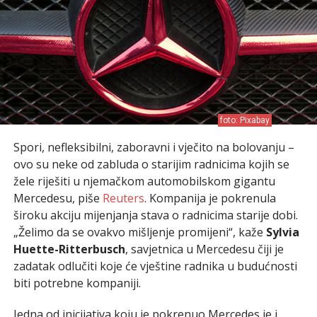
foto: Pixabay
Spori, nefleksibilni, zaboravni i vječito na bolovanju –
ovo su neke od zabluda o starijim radnicima kojih se
žele riješiti u njemačkom automobilskom gigantu
Mercedesu, piše
Reuters
. Kompanija je pokrenula
široku akciju mijenjanja stava o radnicima starije dobi.
„Želimo da se ovakvo mišljenje promijeni“, kaže
Sylvia
Huette-Ritterbusch
, savjetnica u Mercedesu čiji je
zadatak odlučiti koje će vještine radnika u budućnosti
biti potrebne kompaniji.
Jedna od inicijativa koju je pokrenuo Mercedes je i