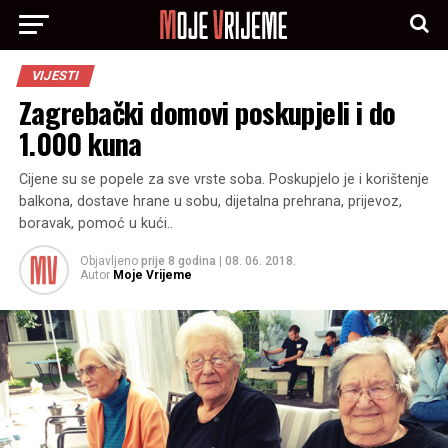
VIJESTI
Zagrebački domovi poskupjeli i do
1.000 kuna
Cijene su se popele za sve vrste soba. Poskupjelo je i korištenje
balkona, dostave hrane u sobu, dijetalna prehrana, prijevoz,
boravak, pomoć u kući..
Objavljeno
prije 8 godina
|
08. 06. 2018.
Autor
Moje Vrijeme