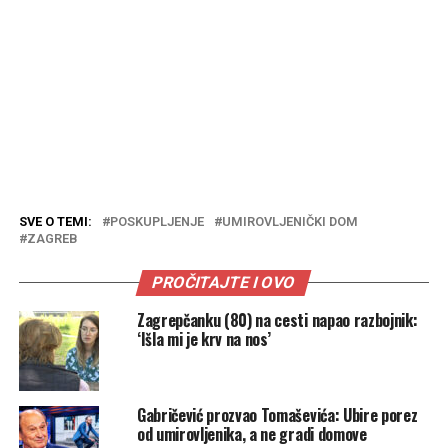
SVE O TEMI:
POSKUPLJENJE
UMIROVLJENIČKI DOM
ZAGREB
PROČITAJTE I OVO
Zagrepčanku (80) na cesti napao razbojnik:
‘Išla mi je krv na nos’
Gabričević prozvao Tomaševića: Ubire porez
od umirovljenika, a ne gradi domove