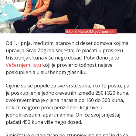
foto: S. Novak/MojeVrijeme.hr
Od 1. lipnja, međutim, stanovnici deset domova kojima
upravlja Grad Zagreb smještaj će plaćati u prosjeku
tristotinjak kuna više nego dosad. Potvrđeno je to
Večernjem listu
koji je provjerio točnost najave
poskupljenja u službenom glasniku.
Cijene su se popele za sve vrste soba, i to 12 posto, pa
je poskupljenje jednokrevetnih između 250 i 320 kuna,
dvokrevetnima je cijena narasla od 160 do 300 kuna,
dok će najgore proći penzioneri koji žive u
jednokrevetnim apartmanima. Oni će svoj smještaj
plaćati 450 kuna više nego dosad.
Smještaj je organiziran po stupnjevima na način da će