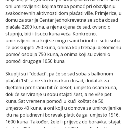
oni umirovljenici kojima treba pomoć pri obavljanju
svakodnevnih aktivnosti dom plaćati više. Primjerice, u
domu za starije Centar jednokrevetna se soba dosad
plaćala 2200 kuna, a njena cijena će sad, ovisno o
stupnju, biti i tisuću kuna veća. Konkretno,
umirovljenicima koji se mogu sami brinuti o sebi soba
će poskupjeti 250 kuna, onima koji trebaju djelomičnu
pomoć osoblja 750 kuna, a onima koji su ovisni o
pomoći drugoga 1050 kuna.
Skuplji su i “dodaci”, pa će se sad soba s balkonom
plaćati 150, a ne sto kuna kao dosad, dodatak za
dijetalnu prehranu bit će deset, umjesto osam kuna,
dok će serviranje u sobu stajati šest, a ne više pet
kuna. Sat vremena pomoći u kući koštat će 50,
umjesto 40 kuna, a oni koji u domove za umirovljenike
idu na poludnevni boravak platit će ga, umjesto 1516,
1600 kuna. Također, žele li prijevoz do boravka, stajat