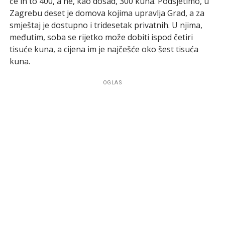
će ih to 400, a ne, kao dosad, 300 kuna. Podsjetimo, u
Zagrebu deset je domova kojima upravlja Grad, a za
smještaj je dostupno i tridesetak privatnih. U njima,
međutim, soba se rijetko može dobiti ispod četiri
tisuće kuna, a cijena im je najčešće oko šest tisuća
kuna.
OGLAS