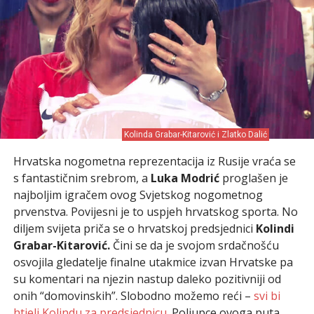
Kolinda Grabar-Kitarović i Zlatko Dalić
Hrvatska nogometna reprezentacija iz Rusije vraća se
s fantastičnim srebrom, a
Luka Modrić
proglašen je
najboljim igračem ovog Svjetskog nogometnog
prvenstva. Povijesni je to uspjeh hrvatskog sporta. No
diljem svijeta priča se o hrvatskoj predsjednici
Kolindi
Grabar-Kitarović.
Čini se da je svojom srdačnošću
osvojila gledatelje finalne utakmice izvan Hrvatske pa
su komentari na njezin nastup daleko pozitivniji od
onih “domovinskih”. Slobodno možemo reći –
svi bi
htjeli Kolindu za predsjednicu
. Poljupce ovoga puta