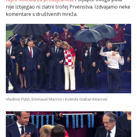
nije izbjegao ni zlatni trofej Prvenstva. Izdvajamo neke
komentare s društvenih mreža.
Vladimir Putin, Emmauel Macron i Kolinda Grabar-Kitarović