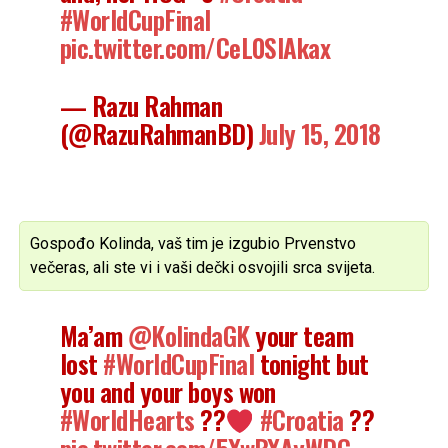
#WorldCupFinal
pic.twitter.com/CeL0SIAkax
— Razu Rahman
(@RazuRahmanBD)
July 15, 2018
Gospođo Kolinda, vaš tim je izgubio Prvenstvo
večeras, ali ste vi i vaši dečki osvojili srca svijeta.
Ma’am
@KolindaGK
your team
lost
#WorldCupFinal
tonight but
you and your boys won
#WorldHearts
??
#Croatia
??
pic.twitter.com/5XwBXAyWDC