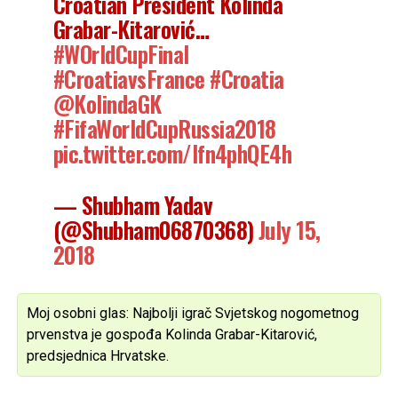
Croatian President Kolinda
Grabar-Kitarović…
#WOrldCupFinal
#CroatiavsFrance
#Croatia
@KolindaGK
#FifaWorldCupRussia2018
pic.twitter.com/Ifn4phQE4h
— Shubham Yadav
(@Shubham06870368)
July 15,
2018
Moj osobni glas: Najbolji igrač Svjetskog nogometnog
prvenstva je gospođa Kolinda Grabar-Kitarović,
predsjednica Hrvatske.