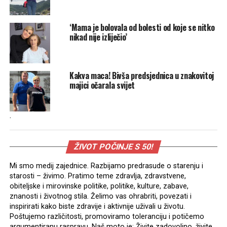
‘Mama je bolovala od bolesti od koje se nitko
nikad nije izliječio’
Kakva maca! Bivša predsjednica u znakovitoj
majici očarala svijet
.
ŽIVOT POČINJE S 50!
Mi smo medij zajednice. Razbijamo predrasude o starenju i
starosti – živimo. Pratimo teme zdravlja, zdravstvene,
obiteljske i mirovinske politike, politike, kulture, zabave,
znanosti i životnog stila. Želimo vas ohrabriti, povezati i
inspirirati kako biste zdravije i aktivnije uživali u životu.
Poštujemo različitosti, promoviramo toleranciju i potičemo
argumentiranu raspravu. Naš moto je: Živite zadovoljno, živite