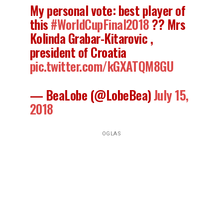
My personal vote: best player of
this
#WorldCupFinal2018
?? Mrs
Kolinda Grabar-Kitarovic ,
president of Croatia
pic.twitter.com/kGXATQM8GU
— BeaLobe (@LobeBea)
July 15,
2018
OGLAS