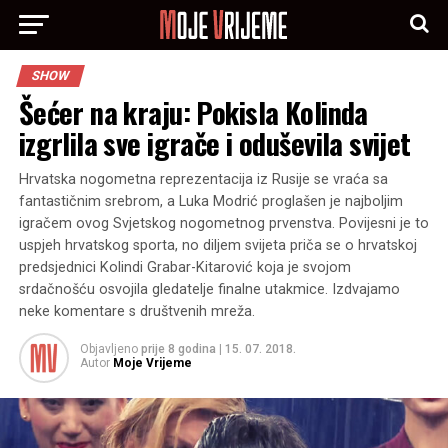
SHOW
Šećer na kraju: Pokisla Kolinda
izgrlila sve igrače i oduševila svijet
Hrvatska nogometna reprezentacija iz Rusije se vraća sa
fantastičnim srebrom, a Luka Modrić proglašen je najboljim
igračem ovog Svjetskog nogometnog prvenstva. Povijesni je to
uspjeh hrvatskog sporta, no diljem svijeta priča se o hrvatskoj
predsjednici Kolindi Grabar-Kitarović koja je svojom
srdačnošću osvojila gledatelje finalne utakmice. Izdvajamo
neke komentare s društvenih mreža.
Objavljeno
prije 8 godina
|
15. 07. 2018.
Autor
Moje Vrijeme