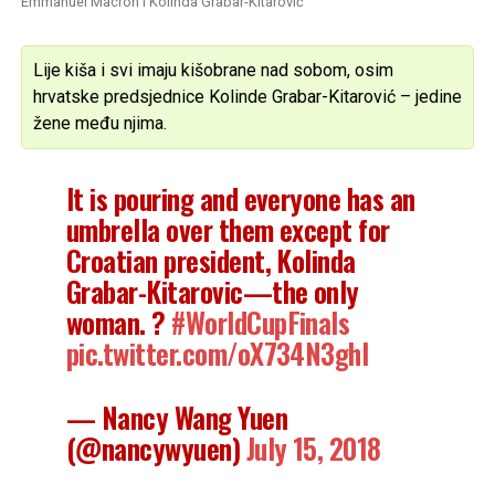
Emmanuel Macron i Kolinda Grabar-Kitarović
Lije kiša i svi imaju kišobrane nad sobom, osim
hrvatske predsjednice Kolinde Grabar-Kitarović – jedine
žene među njima.
It is pouring and everyone has an
umbrella over them except for
Croatian president, Kolinda
Grabar-Kitarovic—the only
woman. ?
#WorldCupFinals
pic.twitter.com/oX734N3ghl
— Nancy Wang Yuen
(@nancywyuen)
July 15, 2018