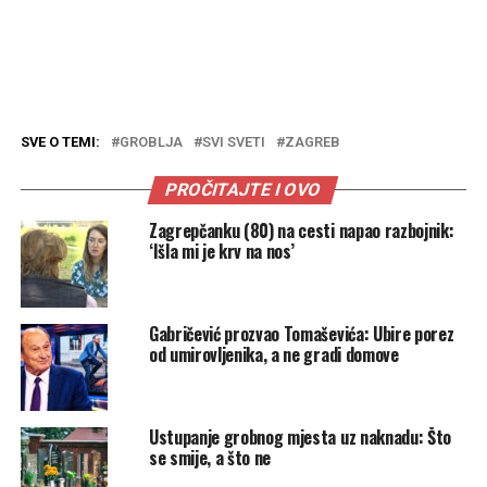
SVE O TEMI:
GROBLJA
SVI SVETI
ZAGREB
PROČITAJTE I OVO
Zagrepčanku (80) na cesti napao razbojnik:
‘Išla mi je krv na nos’
Gabričević prozvao Tomaševića: Ubire porez
od umirovljenika, a ne gradi domove
Ustupanje grobnog mjesta uz naknadu: Što
se smije, a što ne