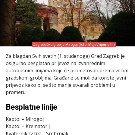
Zagrebačko groblje Mirogoj (foto: MojeVrijeme.hr)
Za blagdan Svih svetih (1. studenoga) Grad Zagreb je
osigurao besplatan prijevoz na izvanrednim
autobusnim linijama koje će prometovati prema većim
gradskom grobljima. Građane se moli da koriste javni
prijevoz kako bi se što manje stvarali problemi u
prometu.
Besplatne linije
Kaptol – Mirogoj
Kaptol – Krematorij
Kvaternikov trg – Srebrnjak