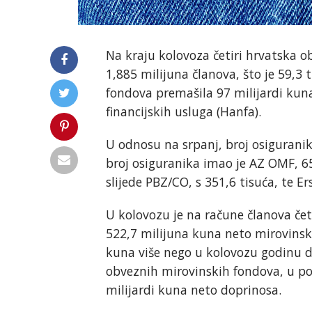
Na kraju kolovoza četiri hrvatska 
1,885 milijuna članova, što je 59,3 
fondova premašila 97 milijardi kun
financijskih usluga (Hanfa).
U odnosu na srpanj, broj osiguranika
broj osiguranika imao je AZ OMF, 65
slijede PBZ/CO, s 351,6 tisuća, te Ers
U kolovozu je na račune članova če
522,7 milijuna kuna neto mirovinskih
kuna više nego u kolovozu godinu d
obveznih mirovinskih fondova, u po
milijardi kuna neto doprinosa.