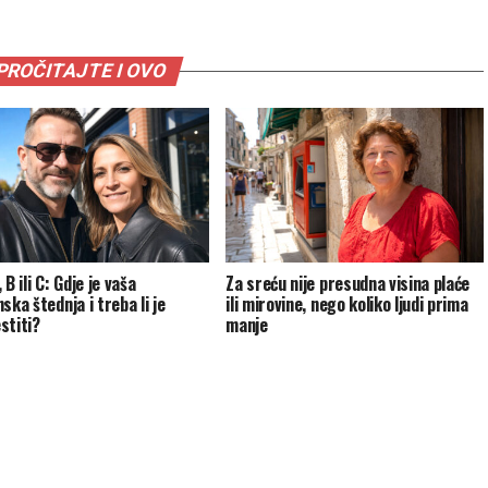
PROČITAJTE I OVO
 B ili C: Gdje je vaša
Za sreću nije presudna visina plaće
ska štednja i treba li je
ili mirovine, nego koliko ljudi prima
stiti?
manje