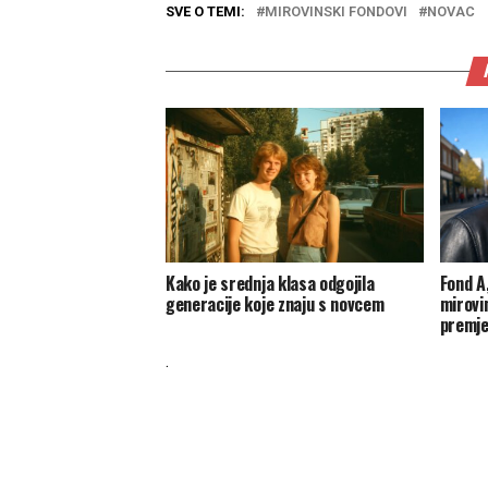
SVE O TEMI:
MIROVINSKI FONDOVI
NOVAC
Kako je srednja klasa odgojila
Fond A,
generacije koje znaju s novcem
mirovin
premje
.