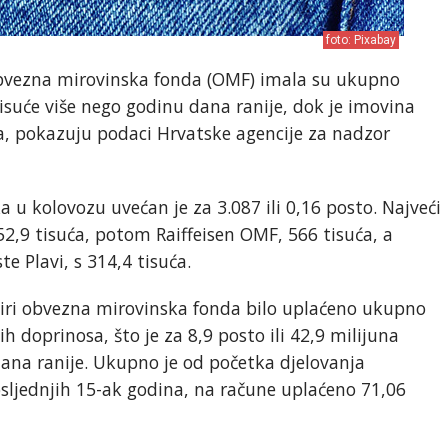
foto: Pixabay
obvezna mirovinska fonda (OMF) imala su ukupno
tisuće više nego godinu dana ranije, dok je imovina
a, pokazuju podaci Hrvatske agencije za nadzor
 u kolovozu uvećan je za 3.087 ili 0,16 posto. Najveći
2,9 tisuća, potom Raiffeisen OMF, 566 tisuća, a
te Plavi, s 314,4 tisuća.
tiri obvezna mirovinska fonda bilo uplaćeno ukupno
 doprinosa, što je za 8,9 posto ili 42,9 milijuna
ana ranije. Ukupno je od početka djelovanja
sljednjih 15-ak godina, na račune uplaćeno 71,06