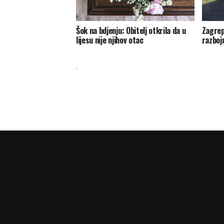
Šok na bdjenju: Obitelj otkrila da u
Zagrep
lijesu nije njihov otac
razbojn
.