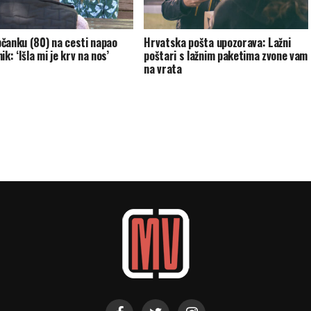
čanku (80) na cesti napao
Hrvatska pošta upozorava: Lažni
ik: ‘Išla mi je krv na nos’
poštari s lažnim paketima zvone vam
na vrata