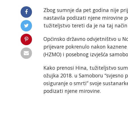
Zbog sumnje da pet godina nije prij
nastavila podizati njene mirovine p
tužiteljstvo tereti da je na taj nač
Općinsko državno odvjetništvo u Nov
prijevare pokrenulo nakon kaznene 
(HZMO) i posebnog izvješća samobor
Kako prenosi Hina, tužiteljstvo sumn
ožujka 2018. u Samoboru “svjesno pr
osiguranje o smrti” svoje sustanark
podizati njene mirovine.