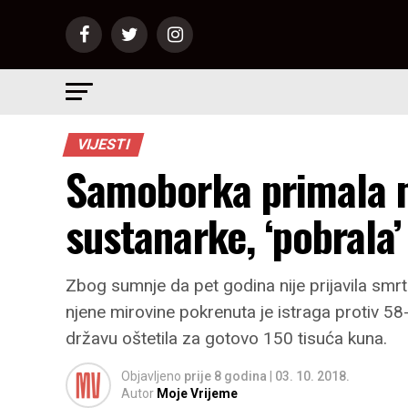
VIJESTI
Samoborka primala 
sustanarke, ‘pobrala
Zbog sumnje da pet godina nije prijavila smrt
njene mirovine pokrenuta je istraga protiv 58-g
državu oštetila za gotovo 150 tisuća kuna.
Objavljeno
prije 8 godina
|
03. 10. 2018.
Autor
Moje Vrijeme