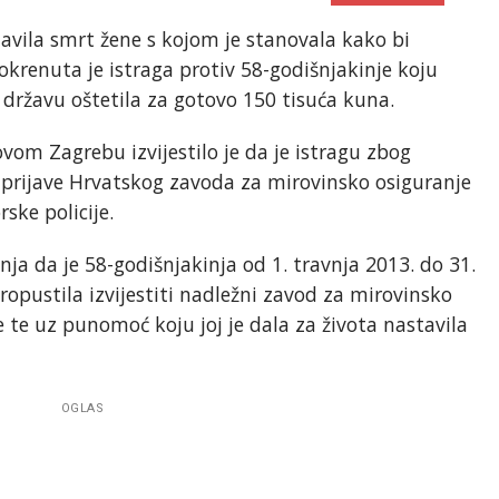
avila smrt žene s kojom je stanovala kako bi
okrenuta je istraga protiv 58-godišnjakinje koju
in državu oštetila za gotovo 150 tisuća kuna.
om Zagrebu izvijestilo je da je istragu zbog
prijave Hrvatskog zavoda za mirovinsko osiguranje
ske policije.
ja da je 58-godišnjakinja od 1. travnja 2013. do 31.
opustila izvijestiti nadležni zavod za mirovinsko
e te uz punomoć koju joj je dala za života nastavila
OGLAS