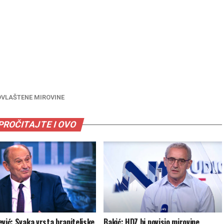
OVLAŠTENE MIROVINE
PROČITAJTE I OVO
ević: Svaka vrsta braniteljske
Bakić: HDZ bi povisio mirovine