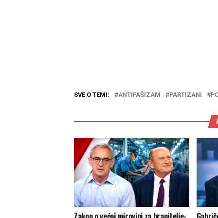
SVE O TEMI:
ANTIFAŠIZAM
PARTIZANI
P
Zakon o većoj mirovini za branitelje-
Gabrič