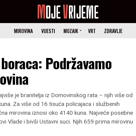
MIROVINA
VIJESTI
MOZAIK
VRT
ZDRAVLJE
h boraca: Podržavamo
rovina
više je branitelja iz Domovinskog rata – njih više od
na. Za više od 16 tisuća policajaca i službenih
ečna mirovina iznosi oko 4140 kuna. Najveće posebne
ovi Vlade i bivši Ustavni suci. Njih 659 prima mirovinu