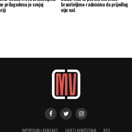
ne prilagođena je svojoj
braniteljima-radnicima da prijedlog
riji
nije naš
IMPRESUM I KONTAKT
UVJETI KORIŠTENJA
RSS