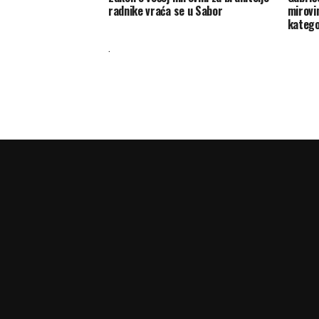
radnike vraća se u Sabor
mirovi
katego
.