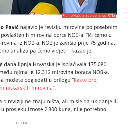
Franjo Habulin (screenshot: RTL)
o Pavić
najavio je reviziju mirovina po posebnim
 povlaštenih mirovina borce NOB-a. “Ići ćemo u
irovina iz NOB-a. NOB je završio prije 75 godina.
emo analizu pa ćemo vidjeti”, kazao je.
dana lipnja Hrvatska je isplaćivala 175.080
među njima je 12.312 mirovina boraca NOB-a.
na možete pogledati u prilogu “
Raste broj
i ministarskih mirovina
“.
o reviziji ne znaju ništa, ali misle da ukidanje ili
 u prosjeku iznose 2.800 kuna, nije potrebno.
OGLAS