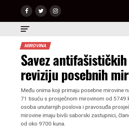
MIROVINA
Savez antifašistički
reviziju posebnih mi
Među onima koji primaju posebne mirovine naj
71 tisuću s prosječnom mirovinom od 5749 ku
osoba unutarnjih poslova i pravosuđa prosj
mirovine imaju bivši saborski zastupnici, član
od oko 9700 kuna.