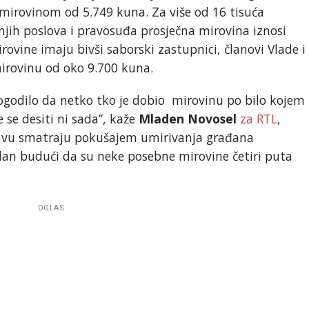
 mirovinom od 5.749 kuna. Za više od 16 tisuća
njih poslova i pravosuđa prosječna mirovina iznosi
ovine imaju bivši saborski zastupnici, članovi Vlade i
mirovinu od oko 9.700 kuna.
dogodilo da netko tko je dobio mirovinu po bilo kojem
 se desiti ni sada”, kaže
Mladen Novosel
za RTL
,
javu smatraju pokušajem umirivanja građana
dan budući da su neke posebne mirovine četiri puta
OGLAS