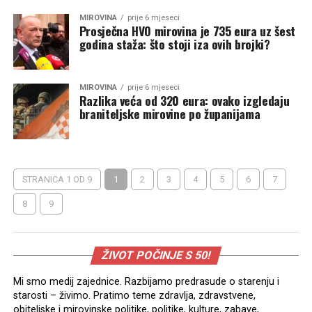
MIROVINA
prije 6 mjeseci
Prosječna HVO mirovina je 735 eura uz šest
godina staža: što stoji iza ovih brojki?
MIROVINA
prije 6 mjeseci
Razlika veća od 320 eura: ovako izgledaju
braniteljske mirovine po županijama
STRANICA 1 OD 9
1
2
3
4
5
6
7
8
9
ŽIVOT POČINJE S 50!
Mi smo medij zajednice. Razbijamo predrasude o starenju i
starosti – živimo. Pratimo teme zdravlja, zdravstvene,
obiteljske i mirovinske politike, politike, kulture, zabave,