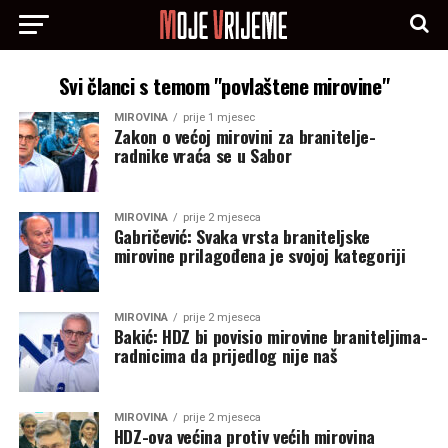
Svi članci s temom "povlaštene mirovine"
MIROVINA
prije 1 mjesec
Zakon o većoj mirovini za branitelje-
radnike vraća se u Sabor
MIROVINA
prije 2 mjeseca
Gabričević: Svaka vrsta braniteljske
mirovine prilagođena je svojoj kategoriji
MIROVINA
prije 2 mjeseca
Bakić: HDZ bi povisio mirovine braniteljima-
radnicima da prijedlog nije naš
MIROVINA
prije 2 mjeseca
HDZ-ova većina protiv većih mirovina