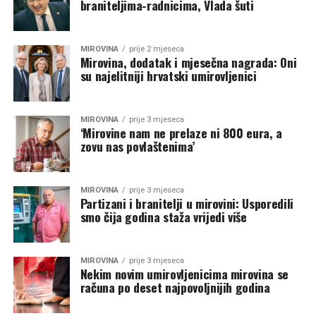
braniteljima-radnicima, Vlada šuti
MIROVINA
prije 2 mjeseca
Mirovina, dodatak i mjesečna nagrada: Oni
su najelitniji hrvatski umirovljenici
MIROVINA
prije 3 mjeseca
‘Mirovine nam ne prelaze ni 800 eura, a
zovu nas povlaštenima’
MIROVINA
prije 3 mjeseca
Partizani i branitelji u mirovini: Usporedili
smo čija godina staža vrijedi više
MIROVINA
prije 3 mjeseca
Nekim novim umirovljenicima mirovina se
računa po deset najpovoljnijih godina