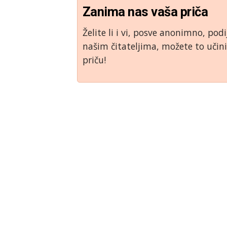
Zanima nas vaša priča
Želite li i vi, posve anonimno, podi
našim čitateljima, možete to uči
priču!