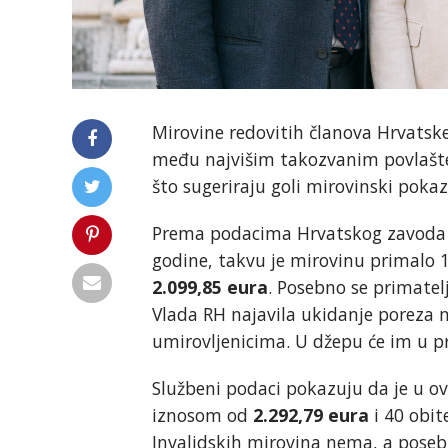
Mirovine redovitih članova Hrvatske
među najvišim takozvanim povlašte
što sugeriraju goli mirovinski pokaza
Prema podacima Hrvatskog zavoda z
godine, takvu je mirovinu primalo 1
2.099,85 eura
. Posebno se primatelj
Vlada RH najavila ukidanje poreza 
umirovljenicima. U džepu će im u pr
Službeni podaci pokazuju da je u ov
iznosom od
2.292,79 eura
i 40 obit
Invalidskih mirovina nema, a poseb