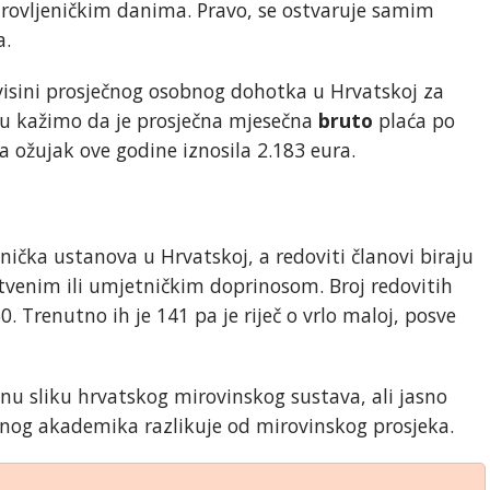
irovljeničkim danima. Pravo, se ostvaruje samim
a.
isini prosječnog osobnog dohotka u Hrvatskoj za
iju kažimo da je prosječna mjesečna
bruto
plaća po
ožujak ove godine iznosila 2.183 eura.
ička ustanova u Hrvatskoj, a redoviti članovi biraju
venim ili umjetničkim doprinosom. Broj redovitih
. Trenutno ih je 141 pa je riječ o vrlo maloj, posve
nu sliku hrvatskog mirovinskog sustava, ali jasno
enog akademika razlikuje od mirovinskog prosjeka.