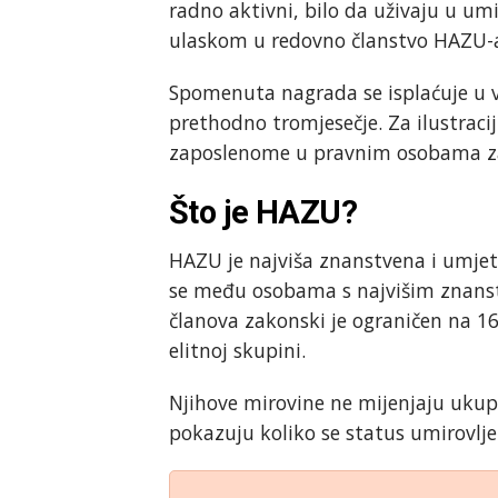
radno aktivni, bilo da uživaju u um
ulaskom u redovno članstvo HAZU-
Spomenuta nagrada se isplaćuje u v
prethodno tromjesečje. Za ilustrac
zaposlenome u pravnim osobama za 
Što je HAZU?
HAZU je najviša znanstvena i umjetn
se među osobama s najvišim znanst
članova zakonski je ograničen na 160
elitnoj skupini.
Njihove mirovine ne mijenjaju ukup
pokazuju koliko se status umirovlj