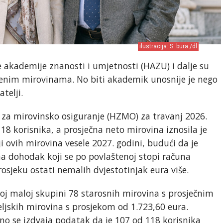
ilustracija: S. bura /dl
 akademije znanosti i umjetnosti (HAZU) i dalje su
nim mirovinama. No biti akademik unosnije je nego
telji.
a mirovinsko osiguranje (HZMO) za travanj 2026.
18 korisnika, a prosječna neto mirovina iznosila je
i ovih mirovina vesele 2027. godini, budući da je
na dohodak koji se po povlaštenoj stopi računa
osjeku ostati nemalih dvjestotinjak eura više.
oj maloj skupini 78 starosnih mirovina s prosječnim
eljskih mirovina s prosjekom od 1.723,60 eura.
no se izdvaja podatak da je 107 od 118 korisnika