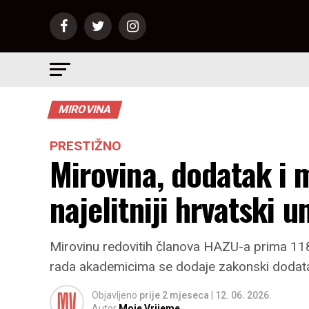
MIROVINA
PRESTIŽNO
Mirovina, dodatak i 
najelitniji hrvatski u
Mirovinu redovitih članova HAZU-a prima 118 
rada akademicima se dodaje zakonski dodata
Objavljeno
prije 2 mjeseca
|
12. 06. 2026.
Autor
Moje Vrijeme