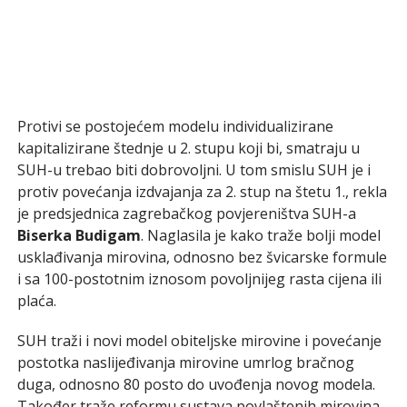
Protivi se postojećem modelu individualizirane
kapitalizirane štednje u 2. stupu koji bi, smatraju u
SUH-u trebao biti dobrovoljni. U tom smislu SUH je i
protiv povećanja izdvajanja za 2. stup na štetu 1., rekla
je predsjednica zagrebačkog povjereništva SUH-a
Biserka Budigam
. Naglasila je kako traže bolji model
usklađivanja mirovina, odnosno bez švicarske formule
i sa 100-postotnim iznosom povoljnijeg rasta cijena ili
plaća.
SUH traži i novi model obiteljske mirovine i povećanje
postotka naslijeđivanja mirovine umrlog bračnog
duga, odnosno 80 posto do uvođenja novog modela.
Također traže reformu sustava povlaštenih mirovina,