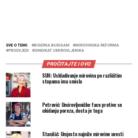
SVE O TEMI:
BISERKA BUDIGAM
MIROVINSKA REFORMA
PROSVJEDI
SINDIKAT UMIROVLJENIKA
PROČITAJTE I OVO
SUH: Usklađivanje mirovina po različitim
stopama ima smisla
Petrović: Umirovljeničke face protive se
ukidanju poreza, dosta je toga
Stanišić: Umjesto najniže mirovine uvesti