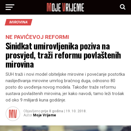
MIROVINA
NE PAVIĆEVOJ REFORMI
Sinidkat umirovljenika poziva na
prosvjed, traži reformu povlaštenih
mirovina
SUH traži i novi model obiteljske mirovine i povećanje postotka
naslijeđivanja mirovine umrlog bračnog duga, odnosno 80
posto do uvođenja novog modela. Također traže reformu
sustava povlaštenih mirovina, jer kako navodi, tamo leži trošak
od oko 9 milijardi kuna godišnje.
Objavljeno
prije 8 godina
|
19. 10. 2018.
Autor
Moje Vrijeme