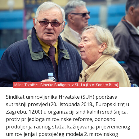
Milan Tomičić i Biserka Budigam iz SUH-a (foto: Sandro Bura)
Sindikat umirovljenika Hrvatske (SUH) podržava
sutrašnji prosvjed (20. listopada 2018., Europski trg u
Zagrebu, 12:00) u organizaciji sindikalnih središnjica,
protiv prijedloga mirovinske reforme, odnosno
produljenja radnog staža, kažnjavanja prijevremenog
umirovljenja i postojećeg modela 2. mirovinskog