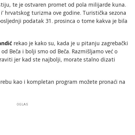
tiju, te je ostvaren promet od pola milijarde kuna.
a i’ hrvatskog turizma ove godine. Turistička sezona
posljednji podatak 31. prosinca o tome kakva je bila
andić
rekao je kako su, kada je u pitanju zagrebački
li od Beča i bolji smo od Beča. Razmišljamo već o
viti jer kad ste najbolji, morate stalno dizati
grebu kao i kompletan program možete pronaći na
OGLAS