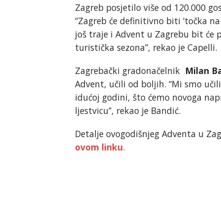
Zagreb posjetilo više od 120.000 gos
“Zagreb će definitivno biti ‘točka n
još traje i Advent u Zagrebu bit će 
turistička sezona”, rekao je Capelli.
Zagrebački gradonačelnik
Milan B
Advent, učili od boljih. “Mi smo uči
idućoj godini, što ćemo novoga napra
ljestvicu”, rekao je Bandić.
Detalje ovogodišnjeg Adventa u Za
ovom linku
.