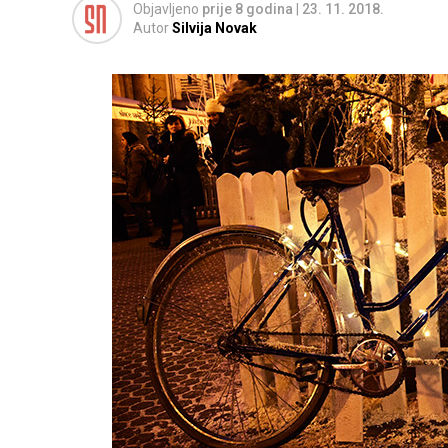
Objavljeno
prije 8 godina
|
23. 11. 2018.
Autor
Silvija Novak