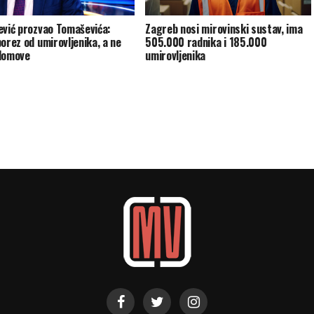
ević prozvao Tomaševića:
Zagreb nosi mirovinski sustav, ima
porez od umirovljenika, a ne
505.000 radnika i 185.000
domove
umirovljenika