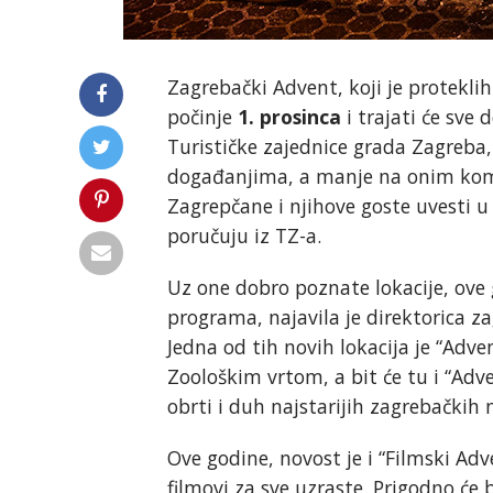
Zagrebački Advent, koji je protekli
počinje
1. prosinca
i trajati će sve 
Turističke zajednice grada Zagreba,
događanjima, a manje na onim kom
Zagrepčane i njihove goste uvesti u
poručuju iz TZ-a.
Uz one dobro poznate lokacije, ove g
programa, najavila je direktorica z
Jedna od tih novih lokacija je “Adve
Zoološkim vrtom, a bit će tu i “Adve
obrti i duh najstarijih zagrebačkih 
Ove godine, novost je i “Filmski Adv
filmovi za sve uzraste. Prigodno će b