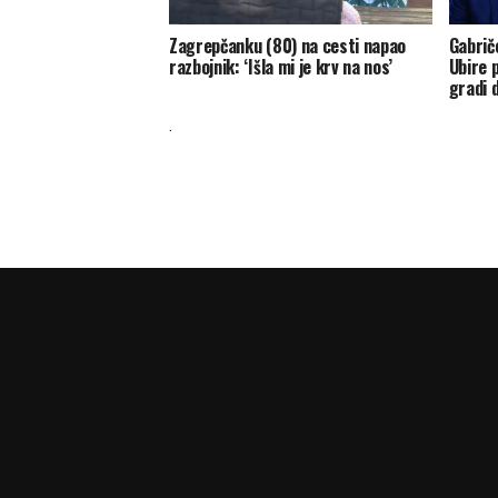
Zagrepčanku (80) na cesti napao
Gabrič
razbojnik: ‘Išla mi je krv na nos’
Ubire 
gradi 
.