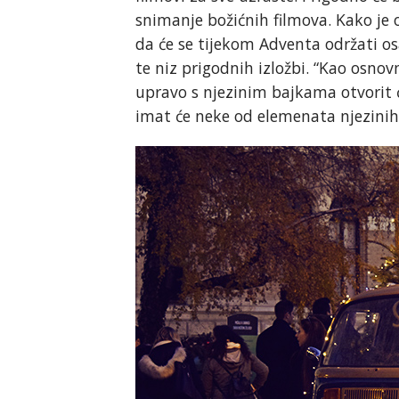
snimanje božićnih filmova. Kako je
da će se tijekom Adventa održati os
te niz prigodnih izložbi. “Kao osnov
upravo s njezinim bajkama otvorit ć
imat će neke od elemenata njezinih b