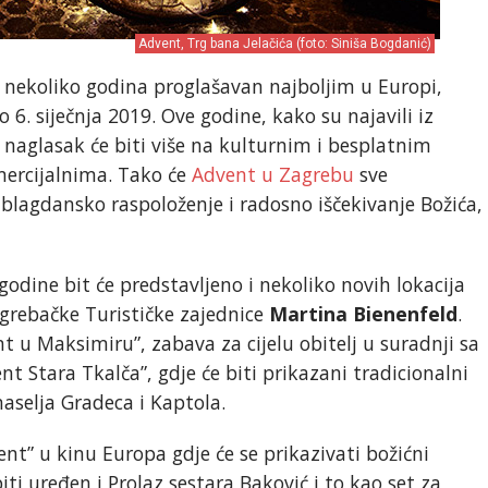
Advent, Trg bana Jelačića (foto: Siniša Bogdanić)
h nekoliko godina proglašavan najboljim u Europi,
do 6. siječnja 2019. Ove godine, kako su najavili iz
 naglasak će biti više na kulturnim i besplatnim
ercijalnima. Tako će
Advent u Zagrebu
sve
 blagdansko raspoloženje i radosno iščekivanje Božića,
odine bit će predstavljeno i nekoliko novih lokacija
agrebačke Turističke zajednice
Martina Bienenfeld
.
nt u Maksimiru”, zabava za cijelu obitelj u suradnji sa
nt Stara Tkalča”, gdje će biti prikazani tradicionalni
naselja Gradeca i Kaptola.
ent” u kinu Europa gdje će se prikazivati božićni
iti uređen i Prolaz sestara Baković i to kao set za