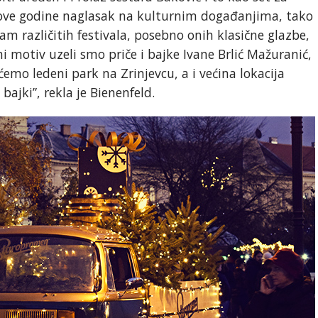
 ove godine naglasak na kulturnim događanjima, tako
am različitih festivala, posebno onih klasične glazbe,
ni motiv uzeli smo priče i bajke Ivane Brlić Mažuranić,
emo ledeni park na Zrinjevcu, a i većina lokacija
ajki”, rekla je Bienenfeld.