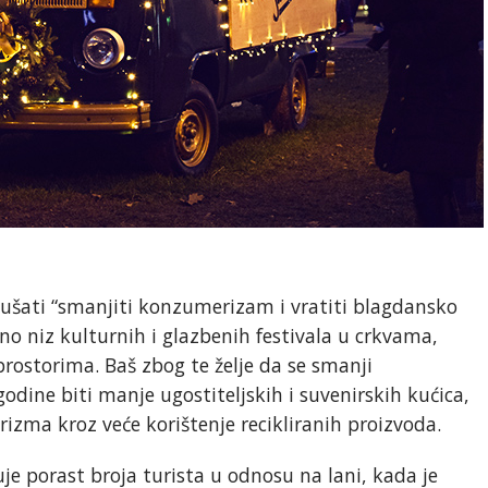
okušati “smanjiti konzumerizam i vratiti blagdansko
eno niz kulturnih i glazbenih festivala u crkvama,
prostorima. Baš zbog te želje da se smanji
ine biti manje ugostiteljskih i suvenirskih kućica,
rizma kroz veće korištenje recikliranih proizvoda.
je porast broja turista u odnosu na lani, kada je