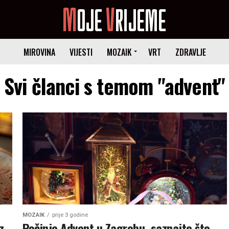
MIROVINA
VIJESTI
MOZAIK
VRT
ZDRAVLJE
Svi članci s temom "advent"
MOZAIK
prije 3 godine
z
Počinje Advent u Zagrebu, saznajte što