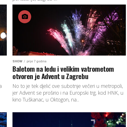
SHOW
prije 7 godina
Baletom na ledu i velikim vatrometom
otvoren je Advent u Zagrebu
a
No to je tek djelić ove subotnje večeri u metropoli,
jer Advent se proširio i na Europski trg, kod HNK, u
kino Tuškanac, u Oktogon, na...