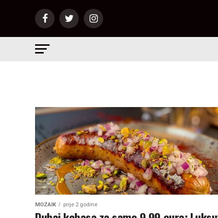
MOZAIK
prije 2 godine
Dubai kobasa za samo 9,99 eura: Luksu