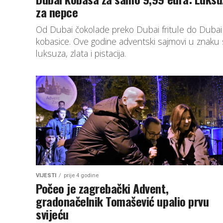
za nepce
Od Dubai čokolade preko Dubai fritule do Dubai
kobasice. Ove godine adventski sajmovi u znaku
luksuza, zlata i pistacija.
VIJESTI
prije 4 godine
Počeo je zagrebački Advent,
gradonačelnik Tomašević upalio prvu
svijeću