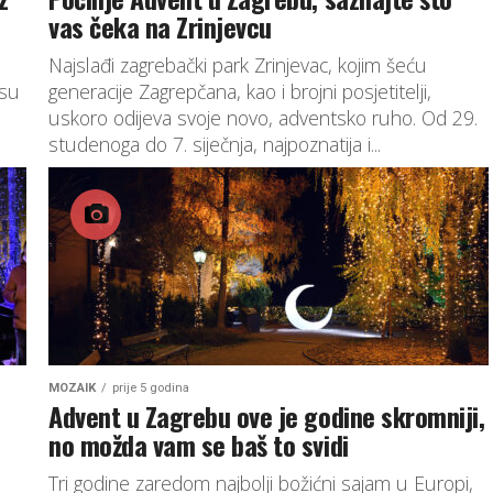
vas čeka na Zrinjevcu
Najslađi zagrebački park Zrinjevac, kojim šeću
 su
generacije Zagrepčana, kao i brojni posjetitelji,
uskoro odijeva svoje novo, adventsko ruho. Od 29.
studenoga do 7. siječnja, najpoznatija i...
MOZAIK
prije 5 godina
Advent u Zagrebu ove je godine skromniji,
no možda vam se baš to svidi
Tri godine zaredom najbolji božićni sajam u Europi,