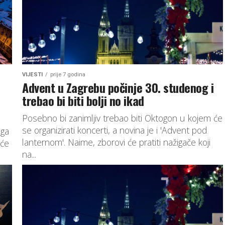
VIJESTI
prije 7 godina
Advent u Zagrebu počinje 30. studenog i
trebao bi biti bolji no ikad
Posebno bi zanimljiv trebao biti Oktogon u kojem će
se organizirati koncerti, a novina je i 'Advent pod
oga
lanternom'. Naime, zborovi će pratiti nažigače koji
 će
na...