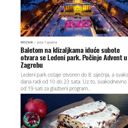
MOZAIK
prije 7 godina
Baletom na klizaljkama iduće subote
otvara se Ledeni park. Počinje Advent u
Zagrebu
Ledeni park ostaje otvoren do 8. siječnja, a svak
dana radi od 10 do 23 sata. Uz to, svakodnevno
od 19 sati za glazbeni program...