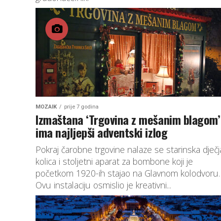
MOZAIK
prije 7 godina
Izmaštana ‘Trgovina z mešanim blagom’
ima najljepši adventski izlog
Pokraj čarobne trgovine nalaze se starinska dječj
kolica i stoljetni aparat za bombone koji je
početkom 1920-ih stajao na Glavnom kolodvoru.
Ovu instalaciju osmislio je kreativni...