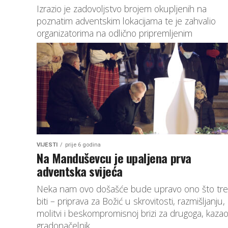
Izrazio je zadovoljstvo brojem okupljenih na
poznatim adventskim lokacijama te je zahvalio
organizatorima na odlično pripremljenim
programima.
VIJESTI
prije 6 godina
Na Manduševcu je upaljena prva
adventska svijeća
Neka nam ovo došašće bude upravo ono što tr
biti – priprava za Božić u skrovitosti, razmišljanju,
molitvi i beskompromisnoj brizi za drugoga, kazao
gradonačelnik.