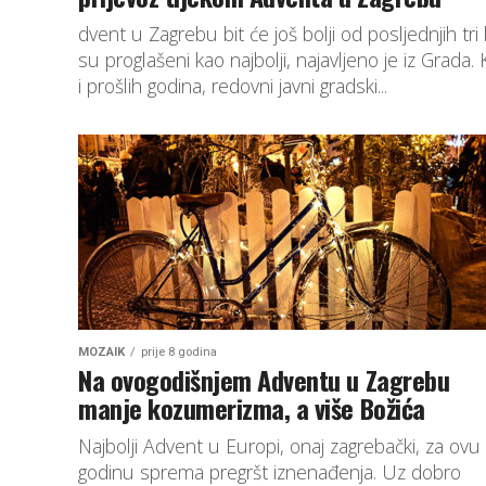
dvent u Zagrebu bit će još bolji od posljednjih tri 
su proglašeni kao najbolji, najavljeno je iz Grada.
i prošlih godina, redovni javni gradski...
MOZAIK
prije 8 godina
Na ovogodišnjem Adventu u Zagrebu
manje kozumerizma, a više Božića
Najbolji Advent u Europi, onaj zagrebački, za ovu
godinu sprema pregršt iznenađenja. Uz dobro