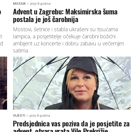
MOZAIK
prije 8 godina
o
Advent u Zagrebu: Maksimirska šuma
postala je još čarobnija
Mostovi, šetnice i stabla ukrašeni su tisućama
t
lampica, a posjetitelje očekuje čarobni božićni
od
ambijent uz koncerte i dobru zabavu u večernjim
satima.
VIJESTI
prije 8 godina
Predsjednica vas poziva da je posjetite za
advent, otvara vrata Vile Prekrižje