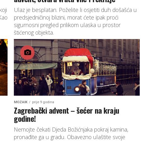
koji
Ulaz je besplatan. Poželite li osjetiti duh došašća u
 Kao
predsjedničinoj blizini, morat ćete ipak proći
sigurnosni pregled prilikom ulaska u prostor
štićenog objekta.
MOZAIK
prije 9 godina
Zagrebački advent – šećer na kraju
godine!
Nemojte čekati Djeda Božićnjaka pokraj kamina,
pronađite ga u gradu. Obavezno ulaštite svoje