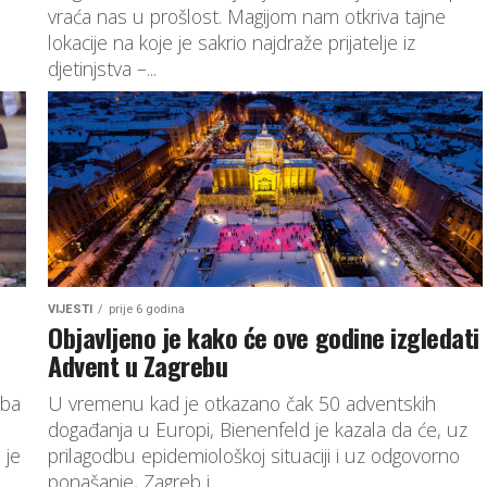
vraća nas u prošlost. Magijom nam otkriva tajne
lokacije na koje je sakrio najdraže prijatelje iz
djetinjstva –...
VIJESTI
prije 6 godina
Objavljeno je kako će ove godine izgledati
Advent u Zagrebu
eba
U vremenu kad je otkazano čak 50 adventskih
događanja u Europi, Bienenfeld je kazala da će, uz
 je
prilagodbu epidemiološkoj situaciji i uz odgovorno
ponašanje, Zagreb i...