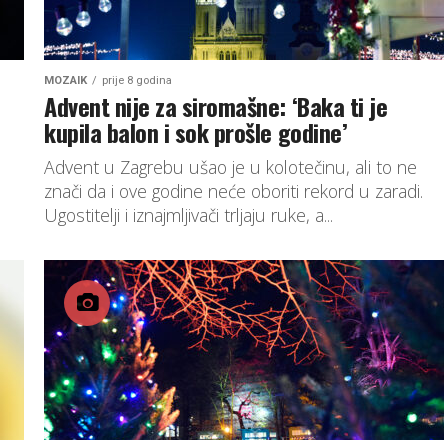
MOZAIK
prije 8 godina
Advent nije za siromašne: ‘Baka ti je
kupila balon i sok prošle godine’
Advent u Zagrebu ušao je u kolotečinu, ali to ne
znači da i ove godine neće oboriti rekord u zaradi.
.
Ugostitelji i iznajmljivači trljaju ruke, a...