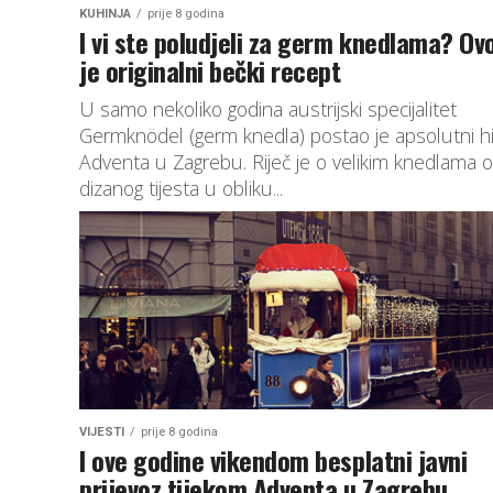
KUHINJA
prije 8 godina
I vi ste poludjeli za germ knedlama? Ov
je originalni bečki recept
U samo nekoliko godina austrijski specijalitet
Germknödel (germ knedla) postao je apsolutni hi
Adventa u Zagrebu. Riječ je o velikim knedlama 
dizanog tijesta u obliku...
VIJESTI
prije 8 godina
I ove godine vikendom besplatni javni
prijevoz tijekom Adventa u Zagrebu