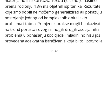
materijalno ih iskorištava 10%, a tjelesno je nasilno
prema roditelju 4,8% maloljetnih ispitanika. Rezultate
koje smo dobili ne možemo generalizirati ali pokazuju
postojanje jednog od kompleksnih obiteljskih
problema i tabua. Primjeri iz prakse mogli bi ukazivati
na trend porasta i ovog i mnogih drugih asocijalnih i
problema u ponašanju kod djece i mladih, no nisu još
provedena adekvatna istraživanja koja bi to i potvrdila.
OGLAS