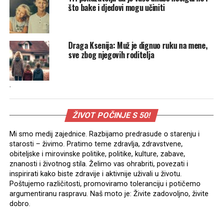
što bake i djedovi mogu učiniti
Draga Ksenija: Muž je dignuo ruku na mene,
sve zbog njegovih roditelja
.
ŽIVOT POČINJE S 50!
Mi smo medij zajednice. Razbijamo predrasude o starenju i
starosti – živimo. Pratimo teme zdravlja, zdravstvene,
obiteljske i mirovinske politike, politike, kulture, zabave,
znanosti i životnog stila. Želimo vas ohrabriti, povezati i
inspirirati kako biste zdravije i aktivnije uživali u životu.
Poštujemo različitosti, promoviramo toleranciju i potičemo
argumentiranu raspravu. Naš moto je: Živite zadovoljno, živite
dobro.