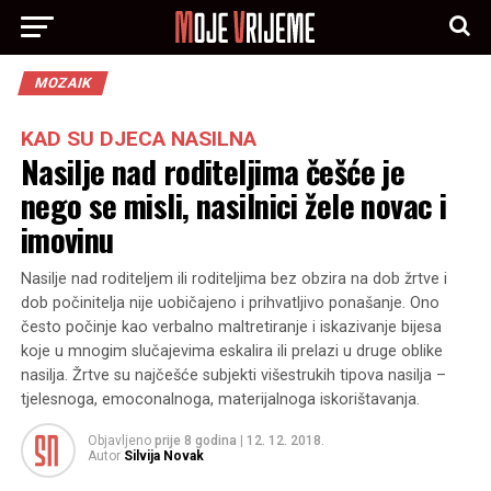
MOZAIK
KAD SU DJECA NASILNA
Nasilje nad roditeljima češće je
nego se misli, nasilnici žele novac i
imovinu
Nasilje nad roditeljem ili roditeljima bez obzira na dob žrtve i
dob počinitelja nije uobičajeno i prihvatljivo ponašanje. Ono
često počinje kao verbalno maltretiranje i iskazivanje bijesa
koje u mnogim slučajevima eskalira ili prelazi u druge oblike
nasilja. Žrtve su najčešće subjekti višestrukih tipova nasilja –
tjelesnoga, emoconalnoga, materijalnoga iskorištavanja.
Objavljeno
prije 8 godina
|
12. 12. 2018.
Autor
Silvija Novak