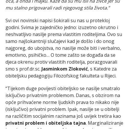
oca, a onda i majku. Kaže da su mu išli na živce jer su
mu stalno prigovarali radi njegovog stila života.”
Svi ovi novinski napisi šokirali su nas u protekloj
godini. Svima je zajedničko jedno: izuzetno okrutno i
neshvatljivo nasilje prema vlastitim roditeljima. Ovo su
samo najšokantniji slučajevi kad je došlo i do onog
najgoreg, do ubojstva, no nasilje može biti i verbalno,
emotivno, psihičko… O tome zašto se događa da se
djeca okrenu protiv vlastitih roditelja, porazgovarali
smo s prof.dr.sc.
Jasminkom Zloković
, s Katedre za
obiteljsku pedagogiju Filozofskog fakulteta u Rijeci.
“Tijekom duge povijesti obiteljsko se nasilje smatralo
isključivo privatnim problemom. Danas, s obzirom na
opće prihvaćene norme ljudskih prava to nikako nije
(isključivo) privatni problem. Ipak, nasilje se u obitelji
na različitim socijalnim razinama još uvijek tretira kao
privatni problem i obiteljska tajna
. Marginaliziranje