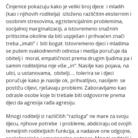
Činjenice pokazuju kako je veliki broj djece i mladih
(kao i njihovih roditelja) izloženo različitim eksternim i
osobnim stresovima, egzistencijalnim problemima,
socijalnoj marginalizaciji, a istovremeno snažnim
pritiscima okoline da biti uspješan i prihvaćen znači
treba „imati“ i biti bogat. Istovremeno djeci i mladima
se putem svakodnevnih odnosa i medija poručuje da
obitelj i moral, empatičnost prema drugim ljudima pa i
samim roditeljima nije više „in“. Nasilje kao pojava, na
ulici, u ustanovama, obitelji….. tolerira se i djeci
poručuje kako je nasilje ok, prihvatljivo, nasiljem se
postižu ciljevi, rješavaju problemi. Zaboravljamo kao
odrasle osobe koje bi trebale biti odgovorne prema
djeci da agresija rađa agresiju.
Mnogi roditelji iz različitih “razloga” ne mare za svoju
djecu, njihove potrebe i probleme, abdiciraju od svojih
temeljnih roditeljskih funkcija, a nadasve one odgojne,