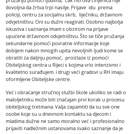
pružanju pomoći ljudima, čak niti ova činjenica nije
dovoljna da žrtva trpi nasilje. Prijave idu prema
policiji, centru za socijalnu skrb, liječniku, državnom
odvjetništvu. Oni su dužni reagirati. Osobno najbolja
iskustva i saznanja imam s obzirom na prijave
upućene državnom odvjetništvu. Što se tiče pružanja
sekundarne pomoći povratne informacije koje
dobijem nakon mnogih upita nevoljnih ljudi kome se
obratiti za daljnju pomoć, proizlaze iz pomoći
Obiteljskog centra u Rijeci s kojima vrlo intenzivno i
kvalitetno surađujem. i drugi veći gradovi u RH imaju
oformljene Obiteljske centre.
Već i obraćanje stručnoj službi škole ukoliko se radi o
maloljetniku može biti značajan prvi korak u procesu
obiteljskog tretmana. Valja zapamtiti da su sve one
osobe koje su u dnevnom kontaktu sa djecom i
mladima dužne ne samo moralno već i profesionalno
prijaviti nadležnim ustanovama svako saznanje da je