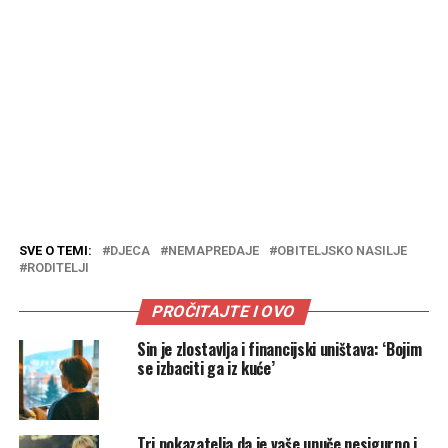
SVE O TEMI:
DJECA
NEMAPREDAJE
OBITELJSKO NASILJE
RODITELJI
PROČITAJTE I OVO
Sin je zlostavlja i financijski uništava: ‘Bojim
se izbaciti ga iz kuće’
Tri pokazatelja da je vaše unuče nesigurno i