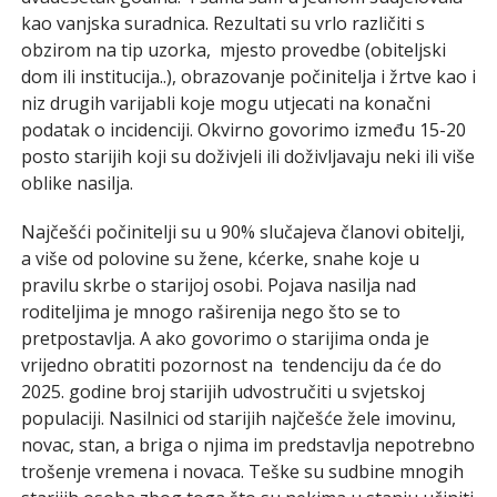
kao vanjska suradnica. Rezultati su vrlo različiti s
obzirom na tip uzorka, mjesto provedbe (obiteljski
dom ili institucija..), obrazovanje počinitelja i žrtve kao i
niz drugih varijabli koje mogu utjecati na konačni
podatak o incidenciji. Okvirno govorimo između 15-20
posto starijih koji su doživjeli ili doživljavaju neki ili više
oblike nasilja.
Najčešći počinitelji su u 90% slučajeva članovi obitelji,
a više od polovine su žene, kćerke, snahe koje u
pravilu skrbe o starijoj osobi. Pojava nasilja nad
roditeljima je mnogo raširenija nego što se to
pretpostavlja. A ako govorimo o starijima onda je
vrijedno obratiti pozornost na tendenciju da će do
2025. godine broj starijih udvostručiti u svjetskoj
populaciji. Nasilnici od starijih najčešće žele imovinu,
novac, stan, a briga o njima im predstavlja nepotrebno
trošenje vremena i novaca. Teške su sudbine mnogih