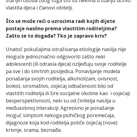
starijih osoba zbog toga što su nekima u stanju učiniti
vlastita djeca i članovi obitelji.
Što se može reći o uzrocima radi kojih dijete
postaje nasilno prema vlastitim roditeljima?
Zašto se to događa? Tko je zapravo kriv?
Unatoč pokušajima istraživanja etiologije nasilja nije
moguće jednoznačno odgovoriti zašto neki
adolescenti (ili odrasla djeca) ozljeđuju svoje roditelje
pa sve i do smrtnih posljedica. Ponavljanje modela
ponašanja svojih roditelja, alkoholizam, ovisnost,
bolest, siromaštvo, osjećaj odbačenosti bilo od
vlastitih roditelja ili šire socijalne okoline kao i osjećaji
besperspektivnosti, neki su od činitelja nasilja u
međusobnoj interakciji. Agresivno je ponašanje
moguć simptom nekoga psihičkog poremećaja,
dijagnoze koja kod roditelja potiče osjećaj (nove)
krivnje, srama, beznađa.