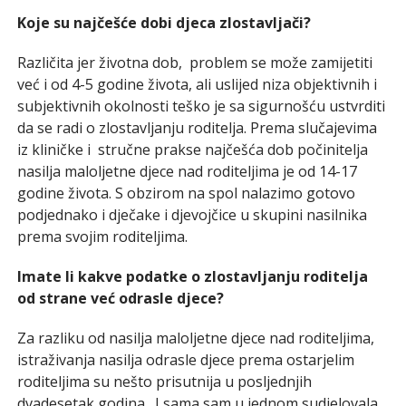
Koje su najčešće dobi djeca zlostavljači?
Različita jer životna dob, problem se može zamijetiti
već i od 4-5 godine života, ali uslijed niza objektivnih i
subjektivnih okolnosti teško je sa sigurnošću ustvrditi
da se radi o zlostavljanju roditelja. Prema slučajevima
iz kliničke i stručne prakse najčešća dob počinitelja
nasilja maloljetne djece nad roditeljima je od 14-17
godine života. S obzirom na spol nalazimo gotovo
podjednako i dječake i djevojčice u skupini nasilnika
prema svojim roditeljima.
Imate li kakve podatke o zlostavljanju roditelja
od strane već odrasle djece?
Za razliku od nasilja maloljetne djece nad roditeljima,
istraživanja nasilja odrasle djece prema ostarjelim
roditeljima su nešto prisutnija u posljednjih
dvadesetak godina. I sama sam u jednom sudjelovala