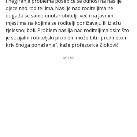
i negiranje problema posebice se odnosi na nasilje
djece nad roditeljima. Nasilje nad roditeljima ne
događa se samo unutar obitelji, već i na javnim
mjestima na kojima se roditelji ponižavaju ili izlažu
tjelesnoj boli. Problem nasilja nad roditeljima osim što
je socijalni i obiteljski problem može biti i predmetom
krivičnoga ponašanja”, kaže profesorica Zloković.
OGLAS