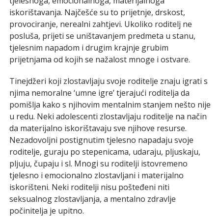
tjelesnoga, emocionalnoga, materijalnoga
iskorištavanja. Najčešće su to prijetnje, drskost,
provociranje, nerealni zahtjevi. Ukoliko roditelj ne
posluša, prijeti se uništavanjem predmeta u stanu,
tjelesnim napadom i drugim krajnje grubim
prijetnjama od kojih se nažalost mnoge i ostvare.
Tinejdžeri koji zlostavljaju svoje roditelje znaju igrati s
njima nemoralne ‘umne igre’ tjerajući roditelja da
pomišlja kako s njihovim mentalnim stanjem nešto nije
u redu. Neki adolescenti zlostavljaju roditelje na način
da materijalno iskorištavaju sve njihove resurse.
Nezadovoljni postignutim tjelesno napadaju svoje
roditelje, guraju po stepenicama, udaraju, pljuskaju,
pljuju, čupaju i sl. Mnogi su roditelji istovremeno
tjelesno i emocionalno zlostavljani i materijalno
iskorišteni. Neki roditelji nisu pošteđeni niti
seksualnog zlostavljanja, a mentalno zdravlje
počinitelja je upitno.