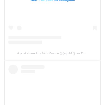
A post shared by Nick Pearce (@njp147)
on
Oct 21, 2018 at 6:28am PDT