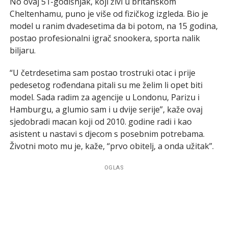
No ovaj 51-godišnjak, koji živi u britanskom
Cheltenhamu, puno je više od fizičkog izgleda. Bio je
model u ranim dvadesetima da bi potom, na 15 godina,
postao profesionalni igrač snookera, sporta nalik
biljaru.
“U četrdesetima sam postao trostruki otac i prije
pedesetog rođendana pitali su me želim li opet biti
model. Sada radim za agencije u Londonu, Parizu i
Hamburgu, a glumio sam i u dvije serije”, kaže ovaj
sjedobradi macan koji od 2010. godine radi i kao
asistent u nastavi s djecom s posebnim potrebama.
Životni moto mu je, kaže, “prvo obitelj, a onda užitak”.
OGLAS