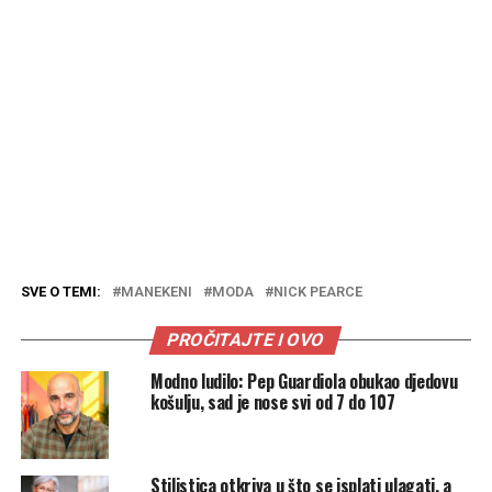
SVE O TEMI:
MANEKENI
MODA
NICK PEARCE
PROČITAJTE I OVO
Modno ludilo: Pep Guardiola obukao djedovu
košulju, sad je nose svi od 7 do 107
Stilistica otkriva u što se isplati ulagati, a