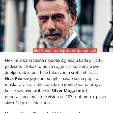
Nick Pearce (foto: Supa Model Managament)
Neki muškarci zaista najbolje izgledaju kada prijeđu
pedesetu. Dokaz tomu su i agencije koje imaju sve
deblje i deblje portfelje takozvanih srebrnih lisaca.
Nick Pearce
je jedan od njih i našao se na popisu
muškaraca koji dokazuju da su godine samo broj, a
koji je sastavio britanski
Silver Magazine
. U
generalijama mu stoje visina od 183 centimetra, plavo-
sive oči i prosijeda koda.