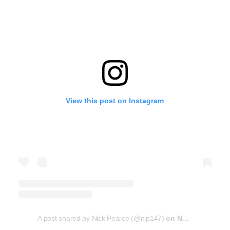
View this post on Instagram
A post shared by Nick Pearce (@njp147)
on
Nov 15, 2018 at 10:19am PST