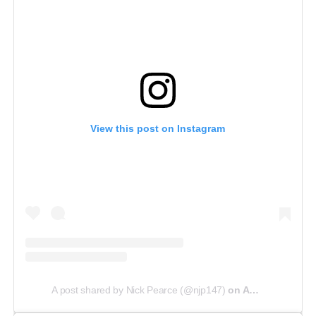
View this post on Instagram
A post shared by Nick Pearce (@njp147)
on
Aug 1, 2018 at 12:59pm PDT