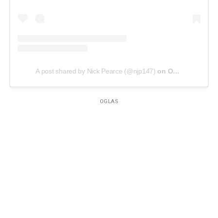
A post shared by Nick Pearce (@njp147)
on
Oct 31, 2016 at 7:32am PDT
OGLAS