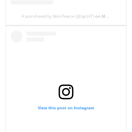
A post shared by Nick Pearce (@njp147)
on
Mar 31, 2018 at 4:43am PDT
View this post on Instagram