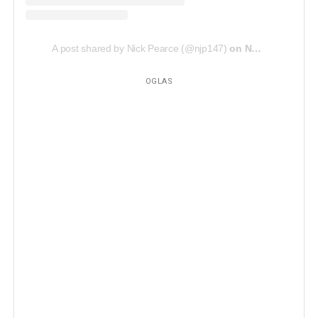
A post shared by Nick Pearce (@njp147)
on
Nov 3, 2018 at 7:40am PDT
OGLAS