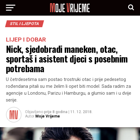
STIL I LJEPOTA
LIJEP I DOBAR
Nick, sjedobradi maneken, otac,
sportaš i asistent djeci s posebnim
potrebama
U četrdesetima sam postao trostruki otac i prije pedesetog
rođendana pitali su me želim li opet biti model. Sada radim za
agencije u Londonu, Parizu i Hamburgu, a glumio sam i u dvije
serije.
Objavljeno
prije 8 godina
|
11. 12. 2018.
Autor
Moje Vrijeme