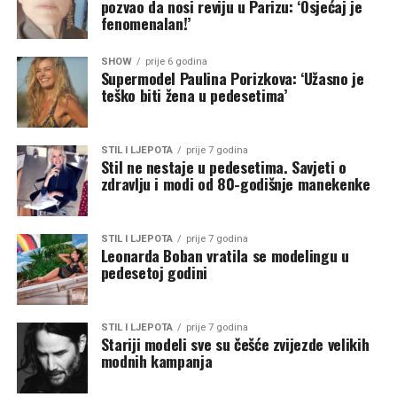
pozvao da nosi reviju u Parizu: ‘Osjećaj je
fenomenalan!’
SHOW
prije 6 godina
Supermodel Paulina Porizkova: ‘Užasno je
teško biti žena u pedesetima’
STIL I LJEPOTA
prije 7 godina
Stil ne nestaje u pedesetima. Savjeti o
zdravlju i modi od 80-godišnje manekenke
STIL I LJEPOTA
prije 7 godina
Leonarda Boban vratila se modelingu u
pedesetoj godini
STIL I LJEPOTA
prije 7 godina
Stariji modeli sve su češće zvijezde velikih
modnih kampanja