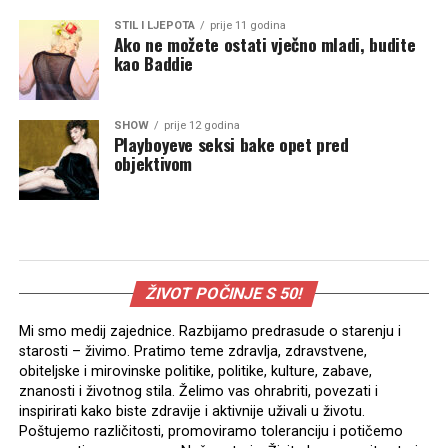
STIL I LJEPOTA
prije 11 godina
Ako ne možete ostati vječno mladi, budite
kao Baddie
SHOW
prije 12 godina
Playboyeve seksi bake opet pred
objektivom
ŽIVOT POČINJE S 50!
Mi smo medij zajednice. Razbijamo predrasude o starenju i
starosti – živimo. Pratimo teme zdravlja, zdravstvene,
obiteljske i mirovinske politike, politike, kulture, zabave,
znanosti i životnog stila. Želimo vas ohrabriti, povezati i
inspirirati kako biste zdravije i aktivnije uživali u životu.
Poštujemo različitosti, promoviramo toleranciju i potičemo