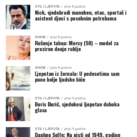
STIL I LJEPOTA
prije 8 godina
Nick, sjedobradi maneken, otac, sportaš i
asistent djeci s posebnim potrebama
SHOW
prije 8 godina
Rušenje tabua: Mercy (58) – model za
prozirno donje rublje
SHOW
prije 8 godina
Ljepotan iz žurnala: U pedesetima sam
puno bolje ljudsko biće
STIL I LJEPOTA
prije 9 godina
Boris Đurić, sjedokosi ljepotan duboka
glasa
STIL I LJEPOTA
prije 9 godina
Daphne Selfe: Na pisti od 1949. godine