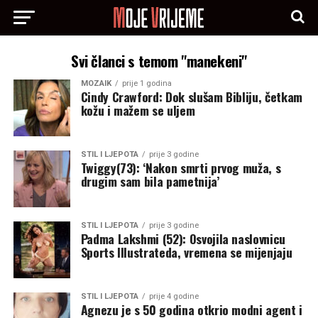
Svi članci s temom "manekeni"
MOZAIK
prije 1 godina
Cindy Crawford: Dok slušam Bibliju, četkam
kožu i mažem se uljem
STIL I LJEPOTA
prije 3 godine
Twiggy(73): ‘Nakon smrti prvog muža, s
drugim sam bila pametnija’
STIL I LJEPOTA
prije 3 godine
Padma Lakshmi (52): Osvojila naslovnicu
Sports Illustrateda, vremena se mijenjaju
STIL I LJEPOTA
prije 4 godine
Agnezu je s 50 godina otkrio modni agent i