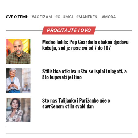
SVE O TEMI:
AGEIZAM
GLUMCI
MANEKENI
MODA
PROČITAJTE I OVO
Modno ludilo: Pep Guardiola obukao djedovu
košulju, sad je nose svi od 7 do 107
Stilistica otkriva u što se isplati ulagati, a
što kupovati jeftino
Što nas Talijanke i Parižanke uče o
savršenom stilu svaki dan
.