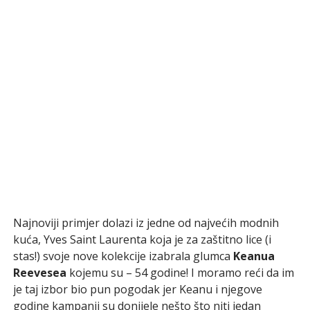
Najnoviji primjer dolazi iz jedne od najvećih modnih
kuća, Yves Saint Laurenta koja je za zaštitno lice (i
stas!) svoje nove kolekcije izabrala glumca
Keanua
Reevesea
kojemu su – 54 godine! I moramo reći da im
je taj izbor bio pun pogodak jer Keanu i njegove
godine kampanji su donijele nešto što niti jedan