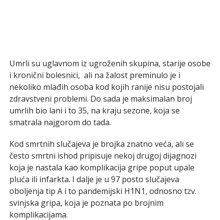
Umrli su uglavnom iz ugroženih skupina, starije osobe
i kronični bolesnici, ali na žalost preminulo je i
nekoliko mlađih osoba kod kojih ranije nisu postojali
zdravstveni problemi. Do sada je maksimalan broj
umrlih bio lani i to 35, na kraju sezone, koja se
smatrala najgorom do tada.
Kod smrtnih slučajeva je brojka znatno veća, ali se
često smrtni ishod pripisuje nekoj drugoj dijagnozi
koja je nastala kao komplikacija gripe poput upale
pluća ili infarkta. I dalje je u 97 posto slučajeva
oboljenja tip A i to pandemijski H1N1, odnosno tzv.
svinjska gripa, koja je poznata po brojnim
komplikacijama.