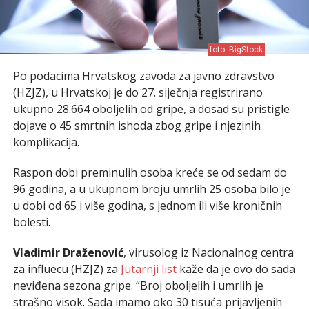
foto: BigStock
Po podacima Hrvatskog zavoda za javno zdravstvo
(HZJZ), u Hrvatskoj je do 27. siječnja registrirano
ukupno 28.664 oboljelih od gripe, a dosad su pristigle
dojave o 45 smrtnih ishoda zbog gripe i njezinih
komplikacija.
Raspon dobi preminulih osoba kreće se od sedam do
96 godina, a u ukupnom broju umrlih 25 osoba bilo je
u dobi od 65 i više godina, s jednom ili više kroničnih
bolesti.
Vladimir Draženović
, virusolog iz Nacionalnog centra
za influecu (HZJZ) za
Jutarnji list
kaže da je ovo do sada
neviđena sezona gripe. “Broj oboljelih i umrlih je
strašno visok. Sada imamo oko 30 tisuća prijavljenih