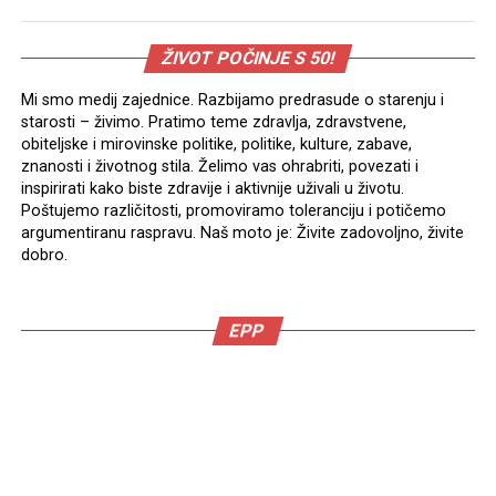
ŽIVOT POČINJE S 50!
Mi smo medij zajednice. Razbijamo predrasude o starenju i
starosti – živimo. Pratimo teme zdravlja, zdravstvene,
obiteljske i mirovinske politike, politike, kulture, zabave,
znanosti i životnog stila. Želimo vas ohrabriti, povezati i
inspirirati kako biste zdravije i aktivnije uživali u životu.
Poštujemo različitosti, promoviramo toleranciju i potičemo
argumentiranu raspravu. Naš moto je: Živite zadovoljno, živite
dobro.
EPP