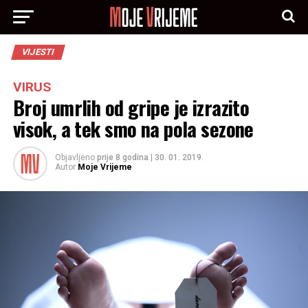
VIJESTI
VIRUS
Broj umrlih od gripe je izrazito
visok, a tek smo na pola sezone
Objavljeno
prije 8 godina
|
30. 01. 2019.
Autor
Moje Vrijeme