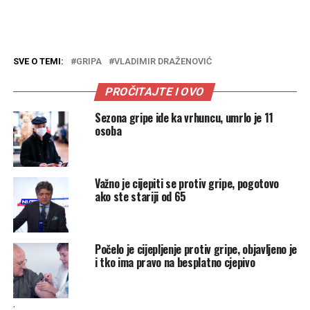
SVE O TEMI:
GRIPA
VLADIMIR DRAŽENOVIĆ
PROČITAJTE I OVO
Sezona gripe ide ka vrhuncu, umrlo je 11
osoba
Važno je cijepiti se protiv gripe, pogotovo
ako ste stariji od 65
Počelo je cijepljenje protiv gripe, objavljeno je
i tko ima pravo na besplatno cjepivo
.