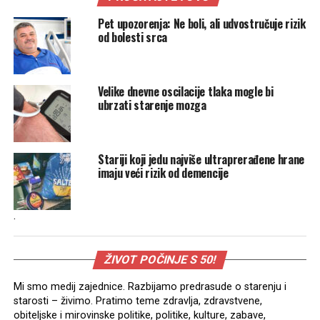
Pet upozorenja: Ne boli, ali udvostručuje rizik
od bolesti srca
Velike dnevne oscilacije tlaka mogle bi
ubrzati starenje mozga
Stariji koji jedu najviše ultraprerađene hrane
imaju veći rizik od demencije
.
ŽIVOT POČINJE S 50!
Mi smo medij zajednice. Razbijamo predrasude o starenju i
starosti – živimo. Pratimo teme zdravlja, zdravstvene,
obiteljske i mirovinske politike, politike, kulture, zabave,