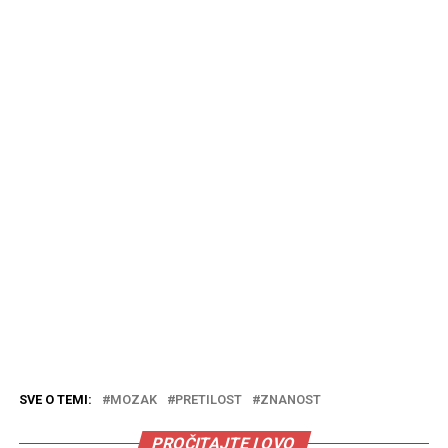
SVE O TEMI:
MOZAK
PRETILOST
ZNANOST
PROČITAJTE I OVO