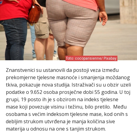
foto: cocoparisienne/ Pixabay
Znanstvenici su ustanovili da postoji veza između
prekomjerne tjelesne masnoće i smanjenja moždanog
tkiva, pokazuje nova studija. Istraživači su u obzir uzeli
podatke o 9.652 osoba prosječne dobi 55 godina. U toj
grupi, 19 posto ih je s obzirom na indeks tjelesne
mase koji povezuje visinu i težinu, bilo pretilo. Među
osobama s većim indeksom tjelesne mase, kod onih s
debljim strukom utvrđena je manja količina sive
materija u odnosu na one s tanjim strukom.