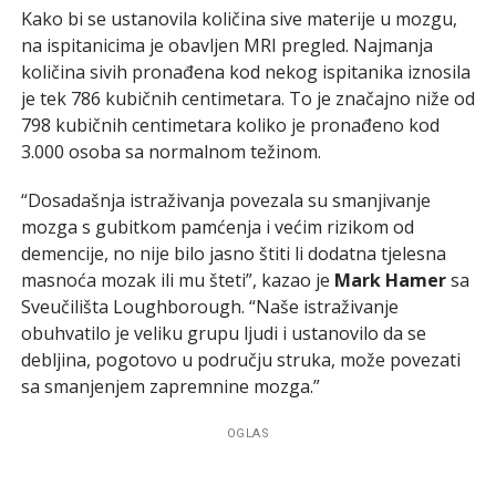
Kako bi se ustanovila količina sive materije u mozgu,
na ispitanicima je obavljen MRI pregled. Najmanja
količina sivih pronađena kod nekog ispitanika iznosila
je tek 786 kubičnih centimetara. To je značajno niže od
798 kubičnih centimetara koliko je pronađeno kod
3.000 osoba sa normalnom težinom.
“Dosadašnja istraživanja povezala su smanjivanje
mozga s gubitkom pamćenja i većim rizikom od
demencije, no nije bilo jasno štiti li dodatna tjelesna
masnoća mozak ili mu šteti”, kazao je
Mark Hamer
sa
Sveučilišta Loughborough. “Naše istraživanje
obuhvatilo je veliku grupu ljudi i ustanovilo da se
debljina, pogotovo u području struka, može povezati
sa smanjenjem zapremnine mozga.”
OGLAS