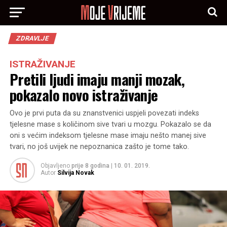
ZDRAVLJE
ISTRAŽIVANJE
Pretili ljudi imaju manji mozak,
pokazalo novo istraživanje
Ovo je prvi puta da su znanstvenici uspjeli povezati indeks
tjelesne mase s količinom sive tvari u mozgu. Pokazalo se da
oni s većim indeksom tjelesne mase imaju nešto manej sive
tvari, no još uvijek ne nepoznanica zašto je tome tako.
Objavljeno
prije 8 godina
|
10. 01. 2019.
Autor
Silvija Novak