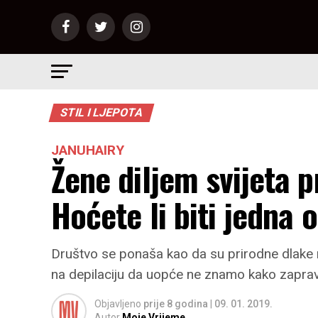
STIL I LJEPOTA
JANUHAIRY
Žene diljem svijeta pr
Hoćete li biti jedna 
Društvo se ponaša kao da su prirodne dlake n
na depilaciju da uopće ne znamo kako zapra
Objavljeno
prije 8 godina
|
09. 01. 2019.
Autor
Moje Vrijeme