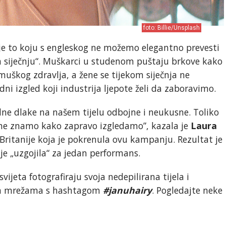
foto: Billie/Unsplash
je to koju s engleskog ne možemo elegantno prevesti
m siječnju“. Muškarci u studenom puštaju brkove kako
uškog zdravlja, a žene se tijekom siječnja ne
dni izgled koji industrija ljepote želi da zaboravimo.
dne dlake na našem tijelu odbojne i neukusne. Toliko
 ne znamo kako zapravo izgledamo”, kazala je
Laura
Britanije koja je pokrenula ovu kampanju. Rezultat je
je „uzgojila“ za jedan performans.
vijeta fotografiraju svoja nedepilirana tijela i
nim mrežama s hashtagom
#januhairy
. Pogledajte neke