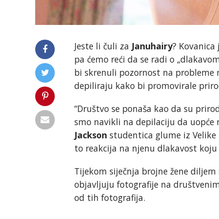
Jeste li čuli za
Januhairy
? Kovanica 
pa ćemo reći da se radi o „dlakavo
bi skrenuli pozornost na probleme m
depiliraju kako bi promovirale priro
“Društvo se ponaša kao da su priro
smo navikli na depilaciju da uopće
Jackson
studentica glume iz Velike 
to reakcija na njenu dlakavost koju 
Tijekom siječnja brojne žene diljem s
objavljuju fotografije na društve
od tih fotografija.