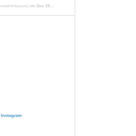
erealmintsauce)
on
Dec 19, 2018 at 12:42pm PST
 Instagram