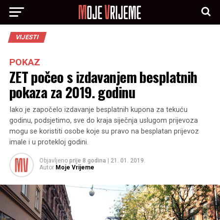
VIJESTI
POKAZ
ZET počeo s izdavanjem besplatnih
pokaza za 2019. godinu
Iako je započelo izdavanje besplatnih kupona za tekuću
godinu, podsjetimo, sve do kraja siječnja uslugom prijevoza
mogu se koristiti osobe koje su pravo na besplatan prijevoz
imale i u protekloj godini.
Objavljeno
prije 8 godina
|
21. 01. 2019.
Autor
Moje Vrijeme