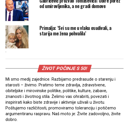
Gabričević prozvao Tomaševića: Ubire porez
od umirovljenika, a ne gradi domove
Primalja: ‘Svi su me u vlaku osuđivali, a
starija me žena pohvalila’
.
ŽIVOT POČINJE S 50!
Mi smo medij zajednice. Razbijamo predrasude o starenju i
starosti – živimo. Pratimo teme zdravlja, zdravstvene,
obiteljske i mirovinske politike, politike, kulture, zabave,
znanosti i životnog stila. Želimo vas ohrabriti, povezati i
inspirirati kako biste zdravije i aktivnije uživali u životu.
Poštujemo različitosti, promoviramo toleranciju i potičemo
argumentiranu raspravu. Naš moto je: Živite zadovoljno, živite
dobro.