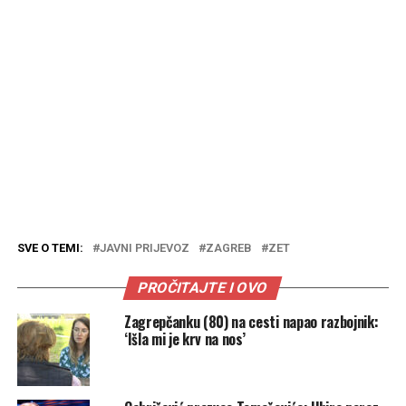
SVE O TEMI:
JAVNI PRIJEVOZ
ZAGREB
ZET
PROČITAJTE I OVO
Zagrepčanku (80) na cesti napao razbojnik:
‘Išla mi je krv na nos’