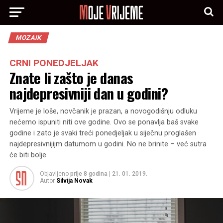
MOZAIK
CRNI PONEDJELJAK
Znate li zašto je danas
najdepresivniji dan u godini?
Vrijeme je loše, novčanik je prazan, a novogodišnju odluku
nećemo ispuniti niti ove godine. Ovo se ponavlja baš svake
godine i zato je svaki treći ponedjeljak u siječnu proglašen
najdepresivnijijm datumom u godini. No ne brinite – već sutra
će biti bolje.
Objavljeno
prije 8 godina
|
21. 01. 2019.
Autor
Silvija Novak