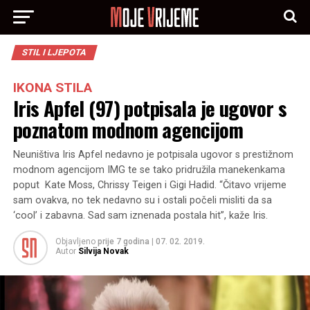
STIL I LJEPOTA
IKONA STILA
Iris Apfel (97) potpisala je ugovor s
poznatom modnom agencijom
Neuništiva Iris Apfel nedavno je potpisala ugovor s prestižnom
modnom agencijom IMG te se tako pridružila manekenkama
poput Kate Moss, Chrissy Teigen i Gigi Hadid. “Čitavo vrijeme
sam ovakva, no tek nedavno su i ostali počeli misliti da sa
‘cool’ i zabavna. Sad sam iznenada postala hit”, kaže Iris.
Objavljeno
prije 7 godina
|
07. 02. 2019.
Autor
Silvija Novak