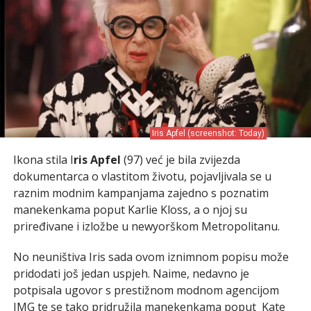
Iris Apfel (screenshot: Today)
Ikona stila I
ris Apfel
(97) već je bila zvijezda
dokumentarca o vlastitom životu, pojavljivala se u
raznim modnim kampanjama zajedno s poznatim
manekenkama poput Karlie Kloss, a o njoj su
priređivane i izložbe u newyorškom Metropolitanu.
No neuništiva Iris sada ovom iznimnom popisu može
pridodati još jedan uspjeh. Naime, nedavno je
potpisala ugovor s prestižnom modnom agencijom
IMG te se tako pridružila manekenkama poput Kate