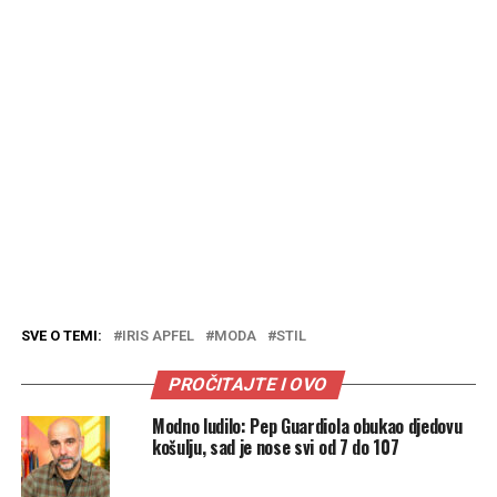
SVE O TEMI:
IRIS APFEL
MODA
STIL
PROČITAJTE I OVO
Modno ludilo: Pep Guardiola obukao djedovu
košulju, sad je nose svi od 7 do 107