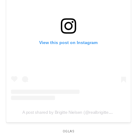
View this post on Instagram
A post shared by Brigitte Nielsen (@realbrigittenielsen)
on
Jul
OGLAS