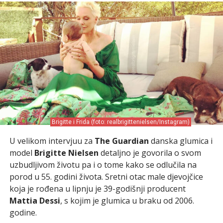
Brigitte i Frida (foto: realbrigittenielsen/Instagram)
U velikom intervjuu za
The Guardian
danska glumica i
model
Brigitte Nielsen
detaljno je govorila o svom
uzbudljivom životu pa i o tome kako se odlučila na
porod u 55. godini života. Sretni otac male djevojčice
koja je rođena u lipnju je 39-godišnji producent
Mattia Dessi
, s kojim je glumica u braku od 2006.
godine.