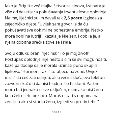
Iako je Brigitte već majka četvorice sinova, iza para je
više od desetljeća pokušavanja izvantjelesne oplodnje.
Naime, liječnici su im davali tek
2,6 posto
izgleda za
zajedničko dijete. “Uvijek sam govorila da ću
pokušavati sve dok mi ne ponestane embrija. Netko
mora dobi na lutriji”, kazala je Nielsen. I dobila je, a
njena dobitna srećka zove se
Frida
.
Svoju odluku brani riječima: “To je moj život!”
Postupak oplodnje nije nešto s čim se svi mogu nositi,
kaže pa dodaje da je morala uzimati puno skupih
lijekova. “Hormoni različito utječu na žene. Uvijek
misliš da ćeš zatrudnjeti, ali u većini slučajeva telefon
zazvoni i kažu ti da nisi trudna. To te slomi. Partner
mora biti jednako u sve uključen, osim ako nisi žena
koja želi dijete bez oca. Moraš ostati s nogama na
zemlji, a ako si starija žena, izgledi su protiv tebe.”
OGLAS