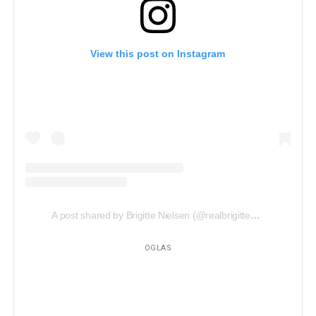
View this post on Instagram
A post shared by Brigitte Nielsen (@realbrigittenielsen)
on
No
OGLAS