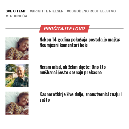
SVE O TEMI:
BRIGITTE NIELSEN
ODGOĐENO RODITELJSTVO
TRUDNOĆA
PROČITAJTE I OVO
Nakon 14 godina pokušaja postala je majka:
Neumjesni komentari bole
Nisam mlad, ali želim dijete: Ono što
muškarci često saznaju prekasno
Kasnorotkinje žive dulje, znanstvenici znaju i
zašto
.