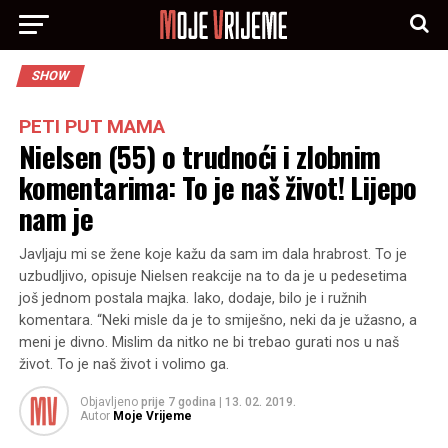
SHOW
PETI PUT MAMA
Nielsen (55) o trudnoći i zlobnim
komentarima: To je naš život! Lijepo
nam je
Javljaju mi se žene koje kažu da sam im dala hrabrost. To je
uzbudljivo, opisuje Nielsen reakcije na to da je u pedesetima
još jednom postala majka. Iako, dodaje, bilo je i ružnih
komentara. “Neki misle da je to smiješno, neki da je užasno, a
meni je divno. Mislim da nitko ne bi trebao gurati nos u naš
život. To je naš život i volimo ga.
Objavljeno
prije 7 godina
|
13. 02. 2019.
Autor
Moje Vrijeme