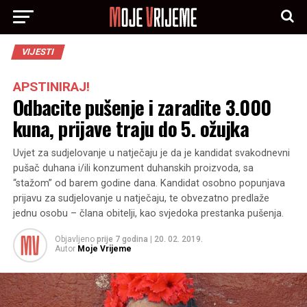
VIJESTI
APSTINIRAJ!
Odbacite pušenje i zaradite 3.000
kuna, prijave traju do 5. ožujka
Uvjet za sudjelovanje u natječaju je da je kandidat svakodnevni
pušač duhana i/ili konzument duhanskih proizvoda, sa
“stažom” od barem godine dana. Kandidat osobno popunjava
prijavu za sudjelovanje u natječaju, te obvezatno predlaže
jednu osobu – člana obitelji, kao svjedoka prestanka pušenja.
Objavljeno
prije 7 godina
|
20. 02. 2019.
Autor
Moje Vrijeme