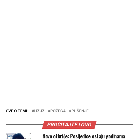
SVE O TEMI:
HZJZ
POŽEGA
PUŠENJE
PROČITAJTE I OVO
Novo otkriće: Posljedice ostaju godinama