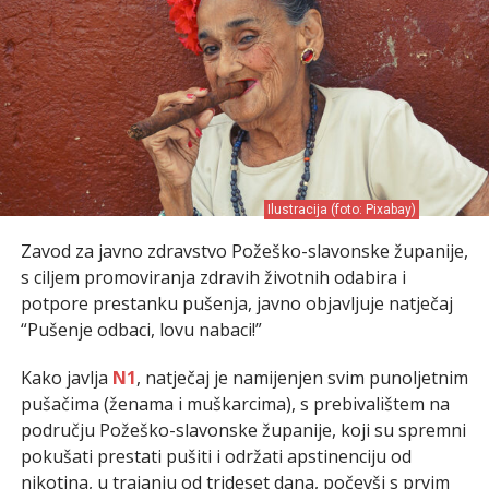
Ilustracija (foto: Pixabay)
Zavod za javno zdravstvo Požeško-slavonske županije,
s ciljem promoviranja zdravih životnih odabira i
potpore prestanku pušenja, javno objavljuje natječaj
“Pušenje odbaci, lovu nabaci!”
Kako javlja
N1
, natječaj je namijenjen svim punoljetnim
pušačima (ženama i muškarcima), s prebivalištem na
području Požeško-slavonske županije, koji su spremni
pokušati prestati pušiti i održati apstinenciju od
nikotina, u trajanju od trideset dana, počevši s prvim