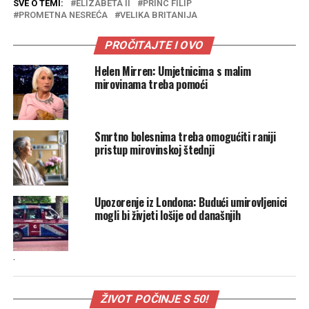
SVE O TEMI:
ELIZABETA II
PRINC FILIP
PROMETNA NESREĆA
VELIKA BRITANIJA
PROČITAJTE I OVO
Helen Mirren: Umjetnicima s malim
mirovinama treba pomoći
Smrtno bolesnima treba omogućiti raniji
pristup mirovinskoj štednji
Upozorenje iz Londona: Budući umirovljenici
mogli bi živjeti lošije od današnjih
.
ŽIVOT POČINJE S 50!