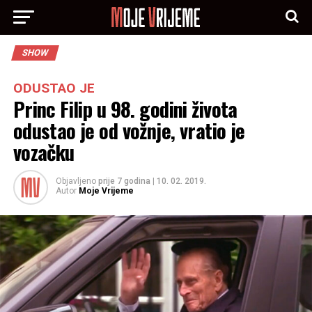
SHOW
ODUSTAO JE
Princ Filip u 98. godini života
odustao je od vožnje, vratio je
vozačku
Objavljeno
prije 7 godina
|
10. 02. 2019.
Autor
Moje Vrijeme