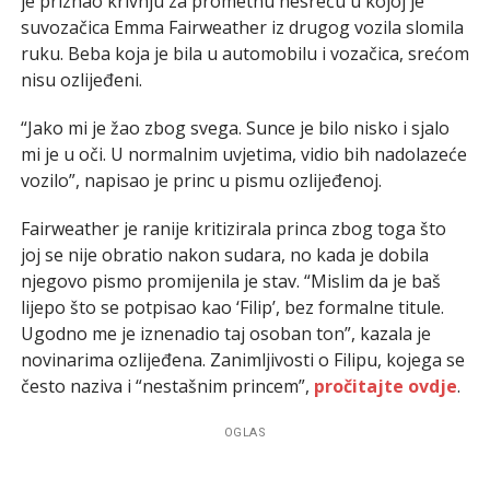
je priznao krivnju za prometnu nesreću u kojoj je
suvozačica Emma Fairweather iz drugog vozila slomila
ruku. Beba koja je bila u automobilu i vozačica, srećom
nisu ozlijeđeni.
“Jako mi je žao zbog svega. Sunce je bilo nisko i sjalo
mi je u oči. U normalnim uvjetima, vidio bih nadolazeće
vozilo”, napisao je princ u pismu ozlijeđenoj.
Fairweather je ranije kritizirala princa zbog toga što
joj se nije obratio nakon sudara, no kada je dobila
njegovo pismo promijenila je stav. “Mislim da je baš
lijepo što se potpisao kao ‘Filip’, bez formalne titule.
Ugodno me je iznenadio taj osoban ton”, kazala je
novinarima ozlijeđena. Zanimljivosti o Filipu, kojega se
često naziva i “nestašnim princem”,
pročitajte ovdje
.
OGLAS