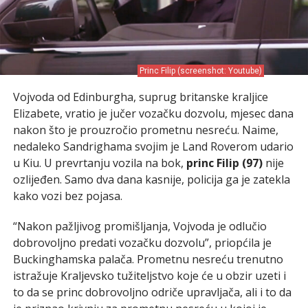
Princ Filip (screenshot: Youtube)
Vojvoda od Edinburgha, suprug britanske kraljice
Elizabete, vratio je jučer vozačku dozvolu, mjesec dana
nakon što je prouzročio prometnu nesreću. Naime,
nedaleko Sandrighama svojim je Land Roverom udario
u Kiu. U prevrtanju vozila na bok,
princ Filip (97)
nije
ozlijeđen. Samo dva dana kasnije, policija ga je zatekla
kako vozi bez pojasa.
“Nakon pažljivog promišljanja, Vojvoda je odlučio
dobrovoljno predati vozačku dozvolu”, priopćila je
Buckinghamska palača. Prometnu nesreću trenutno
istražuje Kraljevsko tužiteljstvo koje će u obzir uzeti i
to da se princ dobrovoljno odriče upravljača, ali i to da