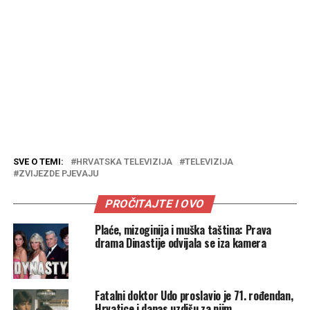
SVE O TEMI:
HRVATSKA TELEVIZIJA
TELEVIZIJA
ZVIJEZDE PJEVAJU
PROČITAJTE I OVO
Plaće, mizoginija i muška taština: Prava
drama Dinastije odvijala se iza kamera
Fatalni doktor Udo proslavio je 71. rođendan,
Hrvatice i danas uzdišu za njim