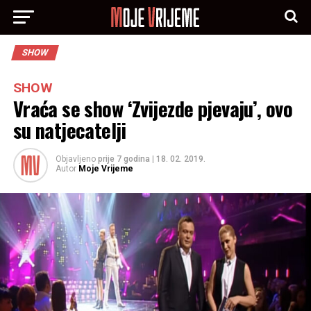
SHOW
SHOW
Vraća se show ‘Zvijezde pjevaju’, ovo
su natjecatelji
Objavljeno
prije 7 godina
|
18. 02. 2019.
Autor
Moje Vrijeme