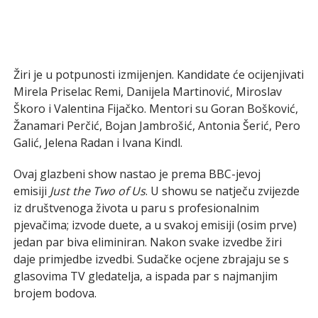
Žiri je u potpunosti izmijenjen. Kandidate će ocijenjivati
Mirela Priselac Remi, Danijela Martinović, Miroslav
Škoro i Valentina Fijačko. Mentori su Goran Bošković,
Žanamari Perčić, Bojan Jambrošić, Antonia Šerić, Pero
Galić, Jelena Radan i Ivana Kindl.
Ovaj glazbeni show nastao je prema BBC-jevoj
emisiji
Just the Two of Us
. U showu se natječu zvijezde
iz društvenoga života u paru s profesionalnim
pjevačima; izvode duete, a u svakoj emisiji (osim prve)
jedan par biva eliminiran. Nakon svake izvedbe žiri
daje primjedbe izvedbi. Sudačke ocjene zbrajaju se s
glasovima TV gledatelja, a ispada par s najmanjim
brojem bodova.