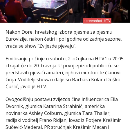
screenshot: HTV
Nakon Dore, hrvatskog izbora pjesme za pjesmu
Eurovizije, nakon četiri i pol godine od zadnje sezone,
vraća se show “Zvijezde pjevaju”.
Emitiranje počinje u subotu, 2. ožujka na HTV1 u 20.05
i trajat će do 20. travnja. U prvoj epizodi publici će se
predstaviti pjevači amateri, njihovi mentori te članovi
žirija. Voditelji showa i dalje su Barbara Kolar i Duško
Ćurlić, javio je HTV.
Ovogodišnju postavu zvijezda čine influencerica Ella
Dvornik, glumica Katarina Strahinić, američka
novinarka Ashley Colburn, glumica Tara Thaller,
radijski voditelj Frano Ridjan, lovac iz Potjere Krešimir
Sučević-Međeral, PR stručnjak Krešimir Macan i