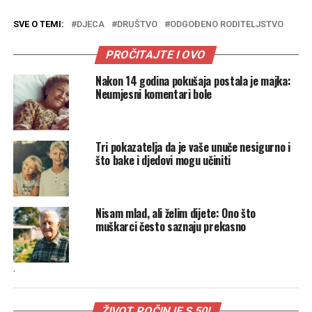
SVE O TEMI:
DJECA
DRUŠTVO
ODGOĐENO RODITELJSTVO
PROČITAJTE I OVO
Nakon 14 godina pokušaja postala je majka:
Neumjesni komentari bole
Tri pokazatelja da je vaše unuče nesigurno i
što bake i djedovi mogu učiniti
Nisam mlad, ali želim dijete: Ono što
muškarci često saznaju prekasno
.
ŽIVOT POČINJE S 50!