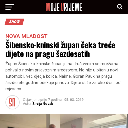
SHOW
NOVA MLADOST
Šibensko-kninski župan čeka treće
dijete na pragu šezdesetih
Župan Šibensko-kninske županije na društvenim se mrežama
pohvalio novim prijevoznim sredstvom. No nije u pitanju novi
automobil, već dječja kolica. Naime, Goran Pauk na pragu
šezdesete godine očekuje prinovu. Dijete stiže za oko dva i pol
mjeseca.
Objavljeno
prije 7 godina
|
05. 03. 2019.
Autor
Silvija Novak