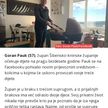
foto: Goran Pauk/Facebook
Goran Pauk (57)
, župan Šibensko-kninske županije
očekuje dijete na pragu šezdesete godine. Pauk se na
Facebooku pohvalio novim prijevoznim sredstvom –
kolicima u kojima će uskoro provozati svoje treće
dijete.
Župan je u braku s trećom suprugom, a iz prijašnjih
brakova ima već odraslo dvoje djece. Svoj privatni život
nikada nije previše krio pa je poznato da je iza njega
prilično teška rastava. Naime, od prošle se supruge