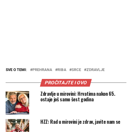
SVE O TEMI:
PREHRANA
RIBA
SRCE
ZDRAVLJE
PROČITAJTE I OVO
Zdravlje u mirovini: Hrvatima nakon 65.
ostaje još samo šest godina
HZZ: Rad u mirovini je zdrav, javite nam se