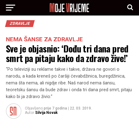
ZDRAVLJE
NEMA ŠANSE ZA ZDRAVLJE
Sve je objasnio: ‘Dođu tri dana pred
smrt pa pitaju kako da zdravo žive!’
“Po televiziji su reklame takve i takve, država ne govori o
narodu, a kada kreneš po čaršiji ćevabdžinica, buregdžinica,
nema šta nema, ali nigdje ribe. Naš narod nema šansu,
teoretsku šansu da bude zdrav i onda tri dana pred smrt, pitaju
kako bi ja zdravo živio.”
Objavljeno
prije 7 godina
|
22. 03. 2019.
Autor
Silvija Novak