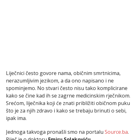
Liječnici često govore nama, običnim smrtnicima,
nerazumljivim jezikom, a da ono napisano i ne
spominjemo. No stvari često nisu tako komplicirane
kako se čine kad ih se zagrne medicinskim rječnikom.
Srećom, liječnika koji će znati približiti običnom puku
što je za njih zdravo i kako se trebaju brinuti o sebi,
ipak ima.
Jednoga takvoga pronašli smo na portalu
Source.ba
.
Riječ je o doktoru
Emiru Solakoviću
,