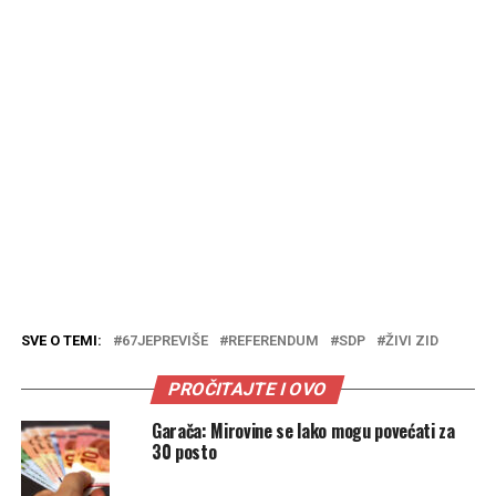
SVE O TEMI:
67JEPREVIŠE
REFERENDUM
SDP
ŽIVI ZID
PROČITAJTE I OVO
Garača: Mirovine se lako mogu povećati za
30 posto