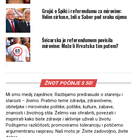
Grujić o Špiki i referendumu za mirovine:
Volim cirkuse, želi u Sabor pod svaku cijenu
Švicarska je referendumom povisila
mirovine: Može li Hrvatska tim putem?
.
ŽIVOT POČINJE S 50!
Mi smo medij zajednice. Razbijamo predrasude o starenju i
starosti – živimo. Pratimo teme zdravlja, zdravstvene,
obiteljske i mirovinske politike, politike, kulture, zabave,
znanosti i životnog stila. Želimo vas ohrabriti, povezati i
inspirirati kako biste zdravije i aktivnije uživali u životu.
Poštujemo različitosti, promoviramo toleranciju i potičemo
argumentiranu raspravu. Naš moto je: Živite zadovoljno, živite