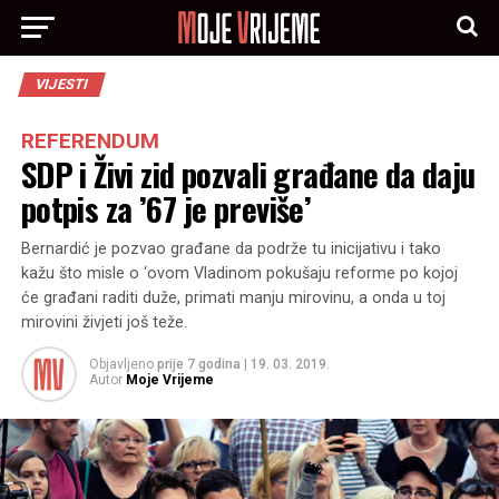
VIJESTI
REFERENDUM
SDP i Živi zid pozvali građane da daju
potpis za ’67 je previše’
Bernardić je pozvao građane da podrže tu inicijativu i tako
kažu što misle o ‘ovom Vladinom pokušaju reforme po kojoj
će građani raditi duže, primati manju mirovinu, a onda u toj
mirovini živjeti još teže.
Objavljeno
prije 7 godina
|
19. 03. 2019.
Autor
Moje Vrijeme