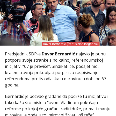
Davor Bernardić (foto: Siniša Bogdanić)
Predsjednik SDP-a
Davor Bernardić
najavio je punu
potporu svoje stranke sindikalnoj referendumskoj
inicijativi “67 je previše”. Sindikati će, podsjetimo,
krajem travnja prikupljati potpisi za raspisivanje
referenduma protiv odlaska u mirovinu u dobi od 67
godina.
Bernardić je pozvao građane da podrže tu inicijativu i
tako kažu što misle o “ovom Vladinom pokušaju
reforme po kojoj će građani raditi duže, primati manju
mirovinu, a onda u toj mirovini živjeti još teže”.