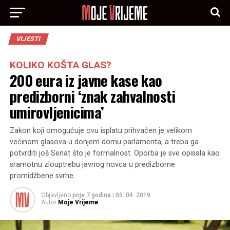
VIJESTI
KOLIKO KOŠTA GLAS?
200 eura iz javne kase kao
predizborni ‘znak zahvalnosti
umirovljenicima’
Zakon koji omogućuje ovu isplatu prihvaćen je velikom
većinom glasova u donjem domu parlamenta, a treba ga
potvrditi još Senat što je formalnost. Oporba je sve opisala kao
sramotnu zlouptrebu javnog novca u predizborne
promidžbene svrhe.
Objavljeno
prije 7 godina
|
05. 04. 2019.
Autor
Moje Vrijeme