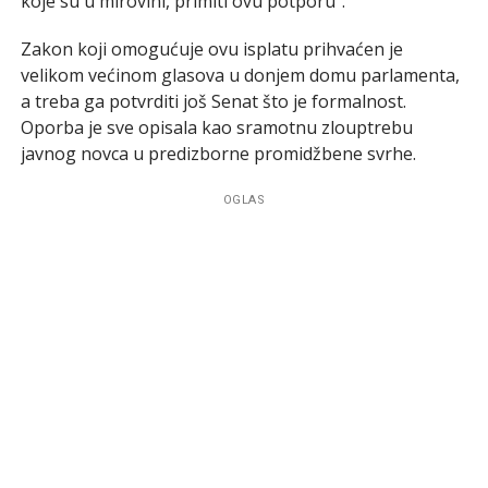
koje su u mirovini, primiti ovu potporu”.
Zakon koji omogućuje ovu isplatu prihvaćen je
velikom većinom glasova u donjem domu parlamenta,
a treba ga potvrditi još Senat što je formalnost.
Oporba je sve opisala kao sramotnu zlouptrebu
javnog novca u predizborne promidžbene svrhe.
OGLAS