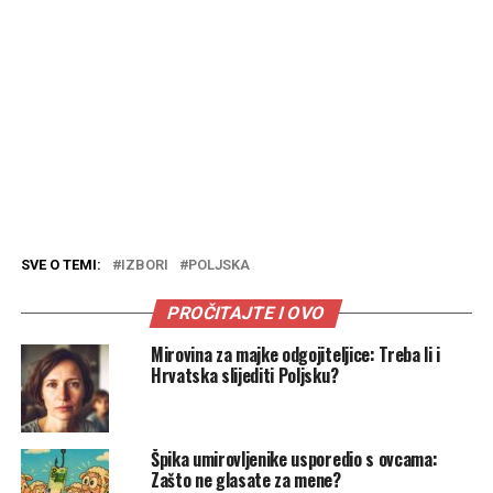
SVE O TEMI:
IZBORI
POLJSKA
PROČITAJTE I OVO
Mirovina za majke odgojiteljice: Treba li i
Hrvatska slijediti Poljsku?
Špika umirovljenike usporedio s ovcama:
Zašto ne glasate za mene?