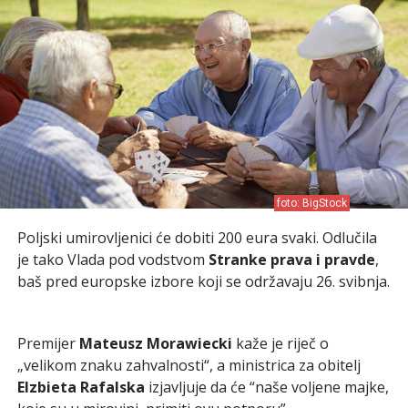
foto: BigStock
Poljski umirovljenici će dobiti 200 eura svaki. Odlučila
je tako Vlada pod vodstvom
Stranke prava i pravde
,
baš pred europske izbore koji se održavaju 26. svibnja.
Premijer
Mateusz Morawiecki
kaže je riječ o
„velikom znaku zahvalnosti“, a ministrica za obitelj
Elzbieta Rafalska
izjavljuje da će “naše voljene majke,