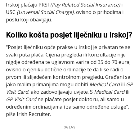
Irskoj plaćaju PRSI
(Pay Related Social Insurance)
i
USC
(Unversal Social Charge)
, ovisno o prihodima i
poslu koji obavljaju.
Koliko košta posjet liječniku u Irskoj?
“Posjet liječniku opće prakse u Irskoj je privatan te se
svaki puta plaća. Cijena pregleda ili konzultacije nije
nigdje određena te uglavnom varira od 35 do 70 eura,
ovisno o cjeniku dotične ordinacije te da li se radi o
prvom ili slijedećem kontrolnom pregledu. Građani sa
jako malim primanjima mogu dobiti
Medical Card
ili
GP
Visit Card
, ako zadovoljavaju uvjete. S
Medical Card
ili
GP Visit Card
ne plaćate posjet doktoru, ali samo u
određenim ordinacijama i za samo određene usluge”,
piše Irish Recruiter.
OGLAS