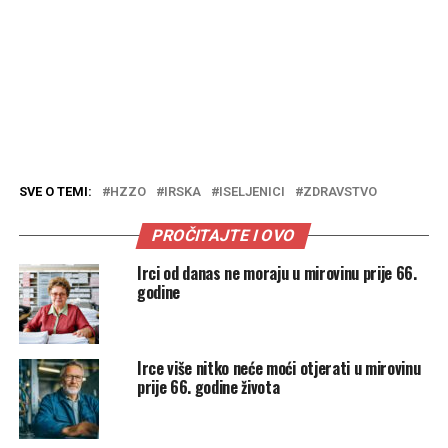
SVE O TEMI:
HZZO
IRSKA
ISELJENICI
ZDRAVSTVO
PROČITAJTE I OVO
Irci od danas ne moraju u mirovinu prije 66.
godine
Irce više nitko neće moći otjerati u mirovinu
prije 66. godine života