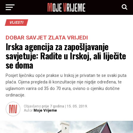
VIJESTI
DOBAR SAVJET ZLATA VRIJEDI
Irska agencija za zapošljavanje
savjetuje: Radite u Irskoj, ali liječite
se doma
Posjet liječniku opće prakse u Irskoj je privatan te se svaki puta
plaća. Cijena pregleda ili konzultacije nije nigdje određena, te
uglavnom varira od 35 do 70 eura, ovisno o cjeniku dotične
ordinacije.
Objavljeno
prije 7 godina
|
15. 05. 2019.
Autor
Moje Vrijeme