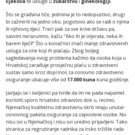
lijekova
te usluge u
zubarstvu
i
ginekologiji
.
Što se građana tiče, jednima je to nedopustivo, drugi
bi zažmirili na jedno oko, pogotovo ako se radi o njima
ili njihovoj djeci. Treći pak za sve krive državu pa,
sasvim nerazumno, kažu: “Ako ih je otjerala, neka ih
barem liječi!” Što u konačnici znači manje zdravstvenih
usluga za one koji ih plaćaju. Zbog boljeg
sagledavanja ovog problema kažimo da osoba koja u
Hrvatskoj zarađuje prosječnu plaću u zdravstveni
sustav samo kroz doprinos za osnovno zdravstveno
osiguranje ubacuje više od
17.000 kuna
kuna godišnje.
Javljaju se i iseljenici pa tvrde da im ne pada napamet
koristiti sporo hrvatsko zdravstvo dok u, recimo,
Njemačkoj kvalitetnu zdravstvenu skrb imaju unutar
osnovnog paketa osiguranja za zaposlene osobe. No
nisu svi u Njemačkoj i nisu svi uredno prijavljeni. Tako
stranica za regrutiranje radnika za irsko tržište rada