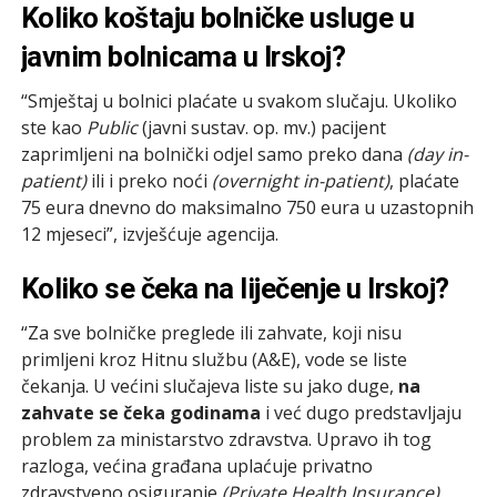
Koliko koštaju bolničke usluge u
javnim bolnicama u Irskoj?
“Smještaj u bolnici plaćate u svakom slučaju. Ukoliko
ste kao
Public
(javni sustav. op. mv.) pacijent
zaprimljeni na bolnički odjel samo preko dana
(day in-
patient)
ili i preko noći
(overnight in-patient)
, plaćate
75 eura dnevno do maksimalno 750 eura u uzastopnih
12 mjeseci”, izvješćuje agencija.
Koliko se čeka na liječenje u Irskoj?
“Za sve bolničke preglede ili zahvate, koji nisu
primljeni kroz Hitnu službu (A&E), vode se liste
čekanja. U većini slučajeva liste su jako duge,
na
zahvate se čeka godinama
i već dugo predstavljaju
problem za ministarstvo zdravstva. Upravo ih tog
razloga, većina građana uplaćuje privatno
zdravstveno osiguranje
(Private Health Insurance)