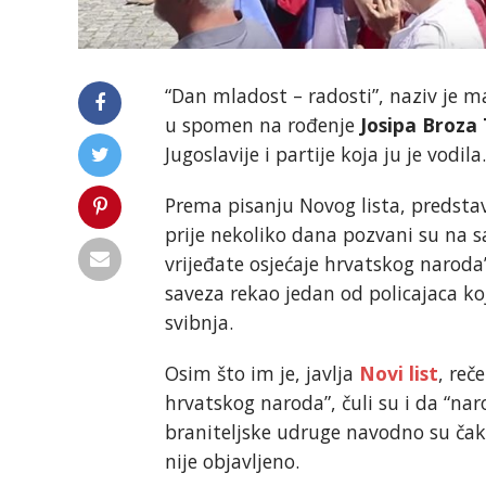
“Dan mladost – radosti”, naziv je m
u spomen na rođenje
Josipa Broza 
Jugoslavije i partije koja ju je vodila.
Prema pisanju Novog lista, predstav
prije nekoliko dana pozvani su na sa
vrijeđate osjećaje hrvatskog naroda
saveza rekao jedan od policajaca ko
svibnja.
Osim što im je, javlja
Novi list
, reč
hrvatskog naroda”, čuli su i da “naro
braniteljske udruge navodno su čak
nije objavljeno.