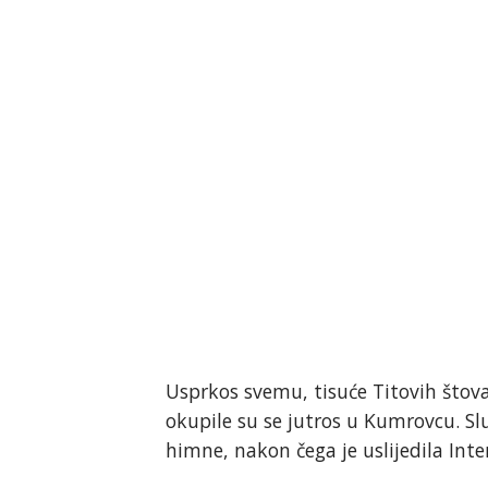
Usprkos svemu, tisuće Titovih štova
okupile su se jutros u Kumrovcu. S
himne, nakon čega je uslijedila Inte