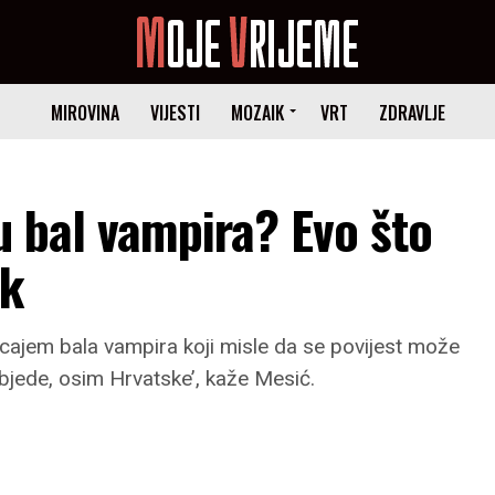
MIROVINA
VIJESTI
MOZAIK
VRT
ZDRAVLJE
cu bal vampira? Evo što
ik
tjecajem bala vampira koji misle da se povijest može
pobjede, osim Hrvatske’, kaže Mesić.