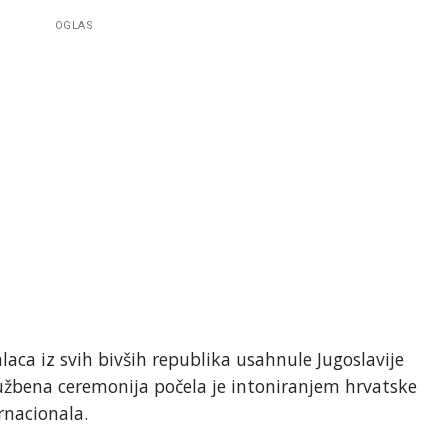
OGLAS
laca iz svih bivših republika usahnule Jugoslavije
lužbena ceremonija počela je intoniranjem hrvatske
rnacionala.