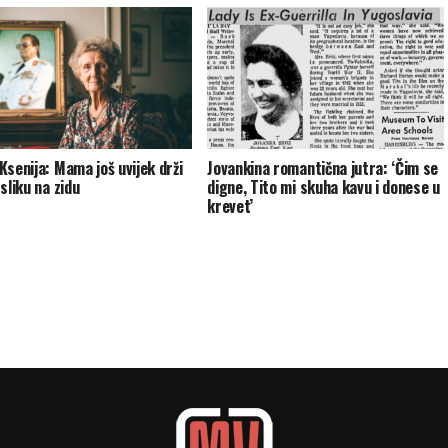
Ksenija: Mama još uvijek drži
Jovankina romantična jutra: ‘Čim se
sliku na zidu
digne, Tito mi skuha kavu i donese u
krevet’