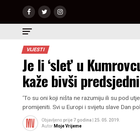
VIJESTI
Je li ‘slet’ u Kumrov
kaže bivši predsjedn
‘To su oni koji ništa ne razumiju ili su pod u
promijeniti. Svi u Europi i svijetu slave Dan 
Objavljeno
prije 7 godina
|
25. 05. 2019.
Autor
Moje Vrijeme