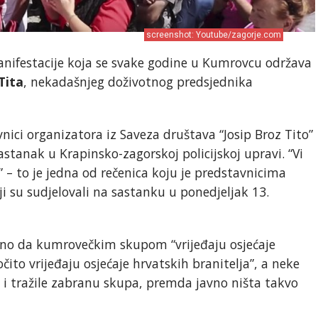
screenshot: Youtube/zagorje.com
anifestacije koja se svake godine u Kumrovcu održava
Tita
, nekadašnjeg doživotnog predsjednika
nici organizatora iz Saveza društava “Josip Broz Tito”
stanak u Krapinsko-zagorskoj policijskoj upravi. “Vi
” – to je jedna od rečenica koju je predstavnicima
ji su sudjelovali na sastanku u ponedjeljak 13.
eno da kumrovečkim skupom “vrijeđaju osjećaje
čito vrijeđaju osjećaje hrvatskih branitelja”, a neke
 i tražile zabranu skupa, premda javno ništa takvo