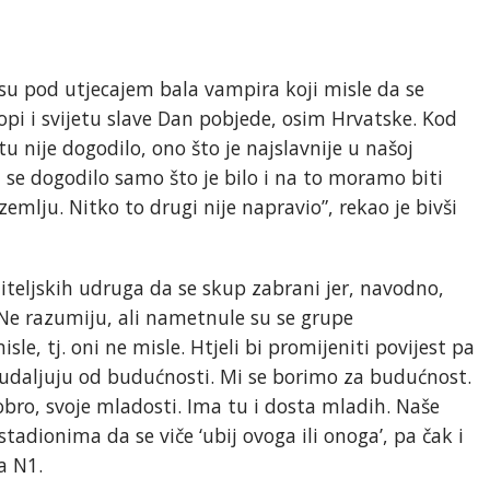
i su pod utjecajem bala vampira koji misle da se
opi i svijetu slave Dan pobjede, osim Hrvatske. Kod
tu nije dogodilo, ono što je najslavnije u našoj
 se dogodilo samo što je bilo i na to moramo biti
emlju. Nitko to drugi nije napravio”, rekao je bivši
iteljskih udruga da se skup zabrani jer, navodno,
“Ne razumiju, ali nametnule su se grupe
isle, tj. oni ne misle. Htjeli bi promijeniti povijest pa
udaljuju od budućnosti. Mi se borimo za budućnost.
 dobro, svoje mladosti. Ima tu i dosta mladih. Naše
tadionima da se viče ‘ubij ovoga ili onoga’, pa čak i
za N1.