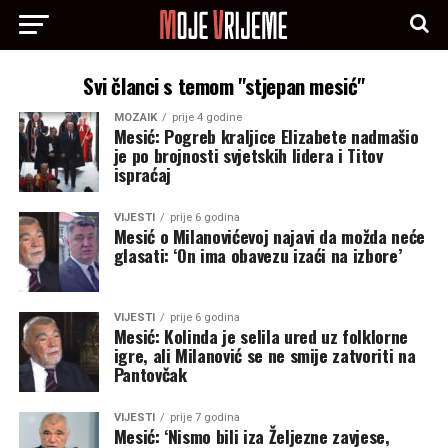
Svi članci s temom "stjepan mesić"
MOZAIK
prije 4 godine
Mesić: Pogreb kraljice Elizabete nadmašio
je po brojnosti svjetskih lidera i Titov
ispraćaj
VIJESTI
prije 6 godina
Mesić o Milanovićevoj najavi da možda neće
glasati: ‘On ima obavezu izaći na izbore’
VIJESTI
prije 6 godina
Mesić: Kolinda je selila ured uz folklorne
igre, ali Milanović se ne smije zatvoriti na
Pantovčak
VIJESTI
prije 7 godina
Mesić: ‘Nismo bili iza Željezne zavjese,