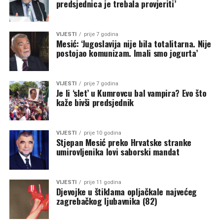
predsjednica je trebala provjeriti’
VIJESTI
prije 7 godina
Mesić: ‘Jugoslavija nije bila totalitarna. Nije
postojao komunizam. Imali smo jogurta’
VIJESTI
prije 7 godina
Je li ‘slet’ u Kumrovcu bal vampira? Evo što
kaže bivši predsjednik
VIJESTI
prije 10 godina
Stjepan Mesić preko Hrvatske stranke
umirovljenika lovi saborski mandat
VIJESTI
prije 11 godina
Djevojke u štiklama opljačkale najvećeg
zagrebačkog ljubavnika (82)