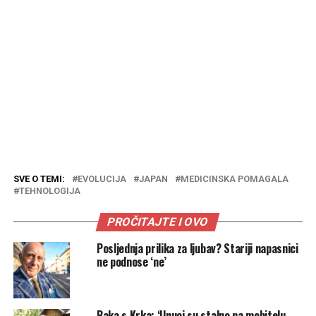
SVE O TEMI:
EVOLUCIJA
JAPAN
MEDICINSKA POMAGALA
TEHNOLOGIJA
PROČITAJTE I OVO
Posljednja prilika za ljubav? Stariji napasnici
ne podnose ‘ne’
Baka s Krka: ‘Unuci su stalno na mobitelu,