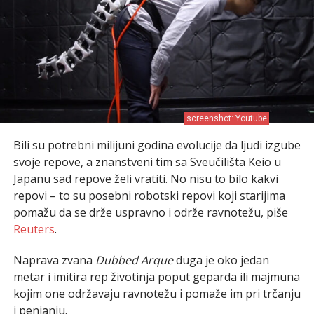
screenshot: Youtube
Bili su potrebni milijuni godina evolucije da ljudi izgube
svoje repove, a znanstveni tim sa Sveučilišta Keio u
Japanu sad repove želi vratiti. No nisu to bilo kakvi
repovi – to su posebni robotski repovi koji starijima
pomažu da se drže uspravno i održe ravnotežu, piše
Reuters
.
Naprava zvana
Dubbed Arque
duga je oko jedan
metar i imitira rep životinja poput geparda ili majmuna
kojim one održavaju ravnotežu i pomaže im pri trčanju
i penjanju.