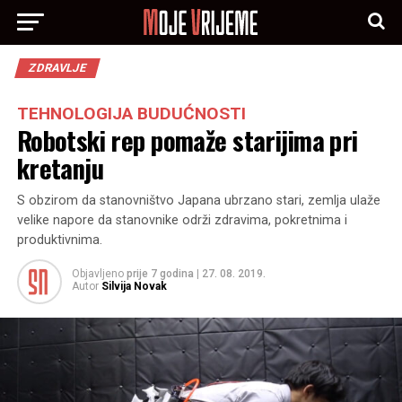
ZDRAVLJE
TEHNOLOGIJA BUDUĆNOSTI
Robotski rep pomaže starijima pri
kretanju
S obzirom da stanovništvo Japana ubrzano stari, zemlja ulaže
velike napore da stanovnike održi zdravima, pokretnima i
produktivnima.
Objavljeno
prije 7 godina
|
27. 08. 2019.
Autor
Silvija Novak