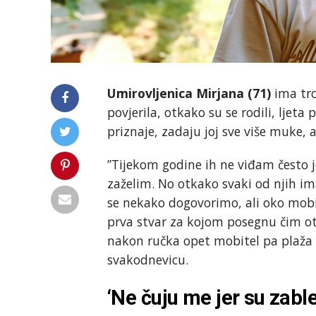
Umirovljenica Mirjana (71)
ima tro
povjerila, otkako su se rodili, ljet
priznaje, zadaju joj sve više muke, 
”Tijekom godine ih ne viđam često je
zaželim. No otkako svaki od njih im
se nekako dogovorimo, ali oko mobi
prva stvar za kojom posegnu čim otvo
nakon ručka opet mobitel pa plaža
svakodnevicu.
‘Ne čuju me jer su zable