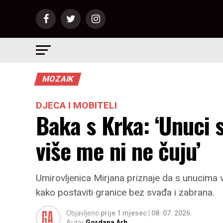
MOZAIK
DJECA I MOBITELI
Baka s Krka: ‘Unuci 
više me ni ne čuju’
Umirovljenica Mirjana priznaje da s unucima vo
kako postaviti granice bez svađa i zabrana.
Objavljeno
prije 1 mjesec
|
08. 07. 2026.
Autor
Gordana Arh