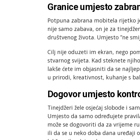
Granice umjesto zabra
Potpuna zabrana mobitela rijetko je
nije samo zabava, on je za tinejdžer
društvenog života. Umjesto ”ne smije
Cilj nije oduzeti im ekran, nego p
stvarnog svijeta. Kad steknete nji
lakše ćete im objasniti da se najlje
u prirodi, kreativnost, kuhanje s ba
Dogovor umjesto kontr
Tinejdžeri žele osjećaj slobode i sa
Umjesto da samo određujete pravila,
može se dogovoriti da za vrijeme r
ili da se u neko doba dana uređaji 