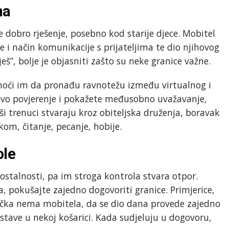
na
 dobro rješenje, posebno kod starije djece. Mobitel
e i način komunikacije s prijateljima te dio njihovog
š”, bolje je objasniti zašto su neke granice važne.
omoći im da pronađu ravnotežu između virtualnog i
hovo povjerenje i pokažete međusobno uvažavanje,
pši trenuci stvaraju kroz obiteljska druženja, boravak
kom, čitanje, pecanje, hobije.
ole
mostalnosti, pa im stroga kontrola stvara otpor.
 pokušajte zajedno dogovoriti granice. Primjerice,
učka nema mobitela, da se dio dana provede zajedno
ostave u nekoj košarici. Kada sudjeluju u dogovoru,