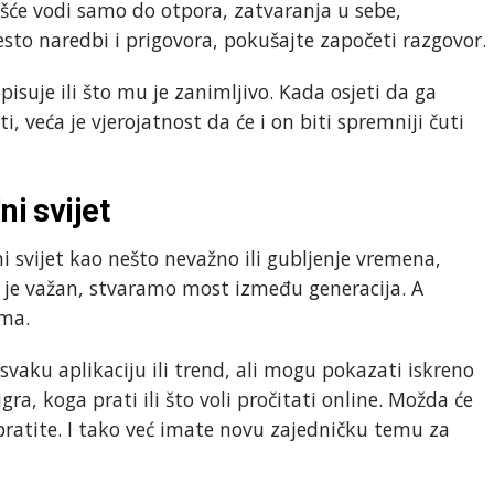
šće vodi samo do otpora, zatvaranja u sebe,
esto naredbi i prigovora, pokušajte započeti razgovor.
pisuje ili što mu je zanimljivo. Kada osjeti da ga
ti, veća je vjerojatnost da će i on biti spremniji čuti
ni svijet
 svijet kao nešto nevažno ili gubljenje vremena,
je važan, stvaramo most između generacija. A
ima.
svaku aplikaciju ili trend, ali mogu pokazati iskreno
ra, koga prati ili što voli pročitati online. Možda će
pratite. I tako već imate novu zajedničku temu za