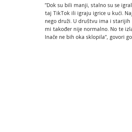
”Dok su bili manji, stalno su se igra
taj TikTok ili igraju igrice u kući. N
nego druži. U društvu ima i starijih
mi također nije normalno. No te iz
Inače ne bih oka sklopila“, govori g