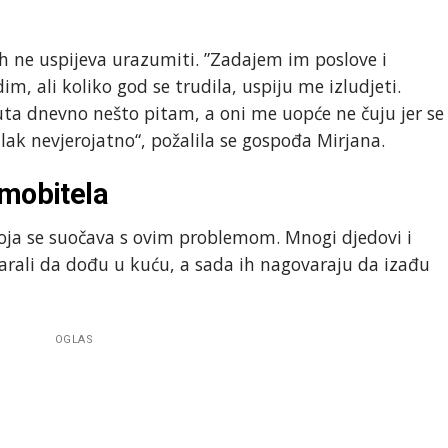
 ih ne uspijeva urazumiti. ”Zadajem im poslove i
im, ali koliko god se trudila, uspiju me izludjeti.
puta dnevno nešto pitam, a oni me uopće ne čuju jer se
lak nevjerojatno“, požalila se gospođa Mirjana.
 mobitela
oja se suočava s ovim problemom. Mnogi djedovi i
rali da dođu u kuću, a sada ih nagovaraju da izađu
OGLAS