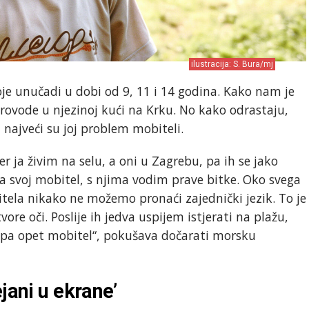
ilustracija: S. Bura/mj
je unučadi u dobi od 9, 11 i 14 godina. Kako nam je
a provode u njezinoj kući na Krku. No kako odrastaju,
a najveći su joj problem mobiteli.
r ja živim na selu, a oni u Zagrebu, pa ih se jako
a svoj mobitel, s njima vodim prave bitke. Oko svega
tela nikako ne možemo pronaći zajednički jezik. To je
re oči. Poslije ih jedva uspijem istjerati na plažu,
 pa opet mobitel“, pokušava dočarati morsku
jani u ekrane’