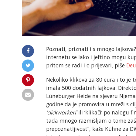
Poznati, priznati i s mnogo lajkova
internetu se lako i jeftino mogu ku
pritom se radi i o prijevari, piše
Deu
Nekoliko klikova za 80 eura i to je t
imala 500 dodatnih lajkova. Direkto
Lüneburger Heide na sjeveru Njemačk
godine da je promovira u mreži s ci
‘clickworkeri’
ili ‘klikači’ po nalogu 
tada mnogo razmišljam o tome zašt
prepoznatljivost”, kaže Kühne za DW