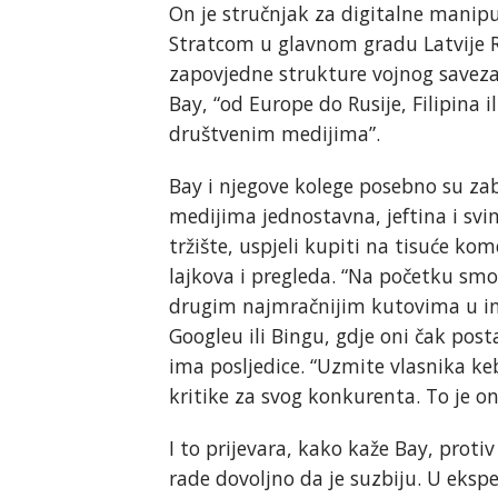
On je stručnjak za digitalne manip
Stratcom u glavnom gradu Latvije Ri
zapovjedne strukture vojnog saveza. 
Bay, “od Europe do Rusije, Filipina
društvenim medijima”.
Bay i njegove kolege posebno su za
medijima jednostavna, jeftina i svi
tržište, uspjeli kupiti na tisuće kom
lajkova i pregleda. “Na početku smo
drugim najmračnijim kutovima u inte
Googleu ili Bingu, gdje oni čak pos
ima posljedice. “Uzmite vlasnika keb
kritike za svog konkurenta. To je on
I to prijevara, kako kaže Bay, prot
rade dovoljno da je suzbiju. U eksp