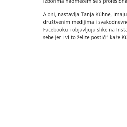
izborima nadmećem se s profesional
A oni, nastavlja Tanja Kühne, imaju 
društvenim medijima i svakodnevno
Facebooku i objavljuju slike na Inst
sebe jer i vi to želite postići” kaže 