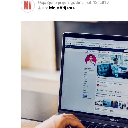
Objavljeno
prije 7 godina
|
28. 12. 2019.
Autor
Moje Vrijeme