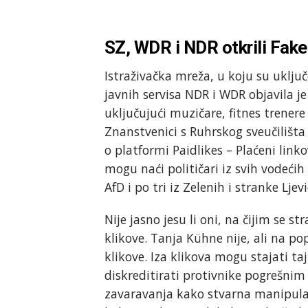
SZ, WDR i NDR otkrili Fake
Istraživačka mreža, u koju su uklju
javnih servisa NDR i WDR objavila je
uključujući muzičare, fitnes trener
Znanstvenici s Ruhrskog sveučiliš
o platformi Paidlikes – Plaćeni link
mogu naći političari iz svih vodećih
AfD i po tri iz Zelenih i stranke Ljevi
Nije jasno jesu li oni, na čijim se s
klikove. Tanja Kühne nije, ali na pop
klikove. Iza klikova mogu stajati taj
diskreditirati protivnike pogrešnim
zavaravanja kako stvarna manipulacij