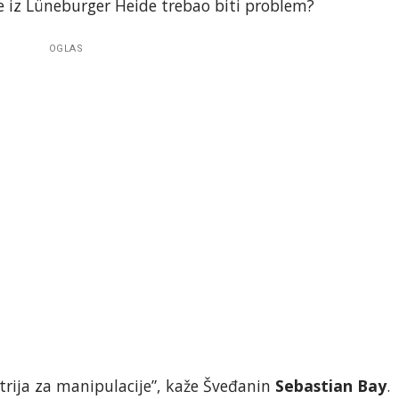
ke iz Lüneburger Heide trebao biti problem?
OGLAS
strija za manipulacije”, kaže Šveđanin
Sebastian Bay
.