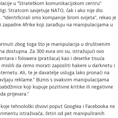
ulacije u “Strateškom komunikacijskom centru”
gi. Stratcom savjetuje NATO, čak i ako nije dio
“Identificirali smo kompanije širom svijeta”, rekao je
 ili zapadne Afrike koji zarađuju na manipulacijama u
brinuti zbog toga što je manipulacija u društvenim
ma dostupna. Za 300 eura oni su, istražujući ovo
entara i folowera (pratilaca) kao i desetke tisuća
 mislili da ćemo morati zaposliti hakere u darknetu i
rnetu. Ali, te je davatelje usluga lako pronaći na
tavljaju reklame.” Biznis s ovakvim manipulacijama
abdžinice koji kupuje pozitivne kritike ili negativne
da prijevara.”
iv koje tehnološki divovi poput Googlea i Facebooka ne
erimentu istraživača, četiri od pet manipuliranih