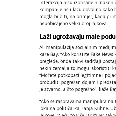
interakcija nisu izbrisane ni nakon če
kompanije ne ulažu dovoljno kako b
mogla bi biti, na primjer, kada prim
neuobičajeno veliki broj lajkova.
Laži ugrožavaju male poduz
Ali manipulacija socijalnim mediji
kaže Bay. “Ako koristite Fake News 
preglede, onda takvi sadržaji posta
nekih zemalja to mogu iskoristiti 
“Možete potkopati legitimne i poja
probuditi pogrešan dojam i predstavi
je stvarno, a što pogrešno”, kaže Bay
“Ako se raspravama manipulira na ta
lokalna političarka Tanja Kühne. Ub
lajkove. “Neću to više raditi jer tak