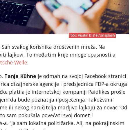
foto: Austin Distel/Unsplash
? San svakog korisnika društvenih mreža. Na
piti lajkovi. To međutim krije mnoge opasnosti a
tsche Welle
.
o.
Tanja Kühne
je odmah na svojoj Facebook stranici
rica dizajnerske agencije i predsjednica FDP-a okruga
e platila je internetskoj kompaniji Paidlikes prošle
ljem da bude poznatija i posjećenija. Takozvani
firme ili nekog naručitelja marljivo lajkaju za novac.”Od
o sam pokušala povećati svoj domet i
-a. “Ja sam lokalna političarka. Ali, na pokrajinskim