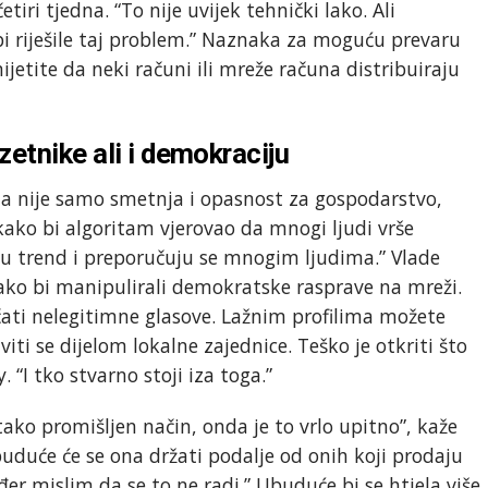
tiri tjedna. “To nije uvijek tehnički lako. Ali
i riješile taj problem.” Naznaka za moguću prevaru
ijetite da neki računi ili mreže računa distribuiraju
etnike ali i demokraciju
ma nije samo smetnja i opasnost za gospodarstvo,
kako bi algoritam vjerovao da mnogi ljudi vrše
ju trend i preporučuju se mnogim ljudima.” Vlade
kako bi manipulirali demokratske rasprave na mreži.
čati nelegitimne glasove. Lažnim profilima možete
ti se dijelom lokalne zajednice. Teško je otkriti što
. “I tko stvarno stoji iza toga.”
ko promišljen način, onda je to vrlo upitno”, kaže
uduće će se ona držati podalje od onih koji prodaju
ođer mislim da se to ne radi.” Ubuduće bi se htjela više