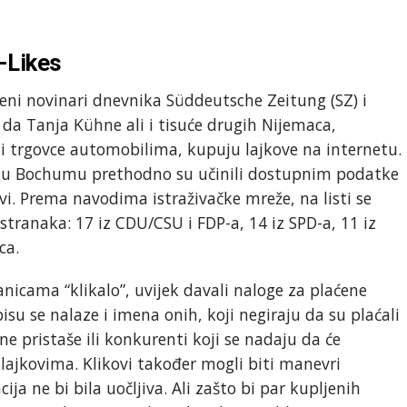
-Likes
čeni novinari dnevnika Süddeutsche Zeitung (SZ) i
 da Tanja Kühne ali i tisuće drugih Nijemaca,
e i trgovce automobilima, kupuju lajkove na internetu.
ta u Bochumu prethodno su učinili dostupnim podatke
ovi. Prema navodima istraživačke mreže, na listi se
 stranaka: 17 iz CDU/CSU i FDP-a, 14 iz SPD-a, 11 iz
ca.
tranicama “klikalo”, uvijek davali naloge za plaćene
isu se nalaze i imena onih, koji negiraju da su plaćali
ne pristaše ili konkurenti koji se nadaju da će
 lajkovima. Klikovi također mogli biti manevri
a ne bi bila uočljiva. Ali zašto bi par kupljenih