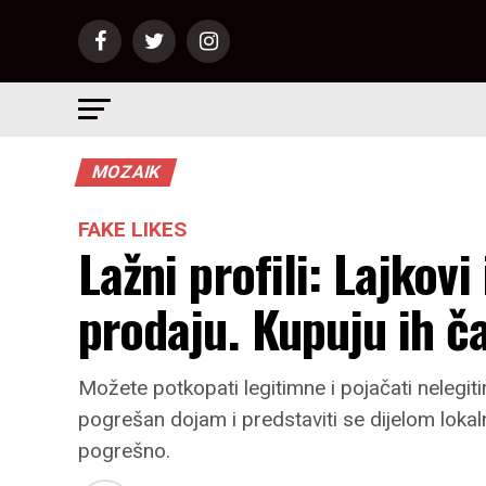
MOZAIK
FAKE LIKES
Lažni profili: Lajkov
prodaju. Kupuju ih čak
Možete potkopati legitimne i pojačati nelegi
pogrešan dojam i predstaviti se dijelom lokaln
pogrešno.