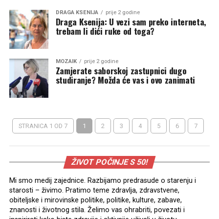
DRAGA KSENIJA
prije 2 godine
Draga Ksenija: U vezi sam preko interneta,
trebam li dići ruke od toga?
MOZAIK
prije 2 godine
Zamjerate saborskoj zastupnici dugo
studiranje? Možda će vas i ovo zanimati
STRANICA 1 OD 7
1
2
3
4
5
6
7
ŽIVOT POČINJE S 50!
Mi smo medij zajednice. Razbijamo predrasude o starenju i
starosti – živimo. Pratimo teme zdravlja, zdravstvene,
obiteljske i mirovinske politike, politike, kulture, zabave,
znanosti i životnog stila. Želimo vas ohrabriti, povezati i