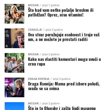
MOZAIK
prije 1 godina
Što kad vam netko pošalje breskvu ili
patlidžan? Oprez, nisu vitamini!
ZDRAVLJE
prije 2 godine
Ova stvar poružnjuje osobnost i truje vaš
um, a ne možete je prestati raditi
MOZAIK
prije 2 godine
Kako nas vlastiti komentari mogu uvući u
crnu rupu
DRAGA KSENIJA
prije 2 godine
Draga Ksenija: Mama pred izbore poludi,
svađa se sa svima
MOZAIK
prije 2 godine
Što je to Bluesky i zašto ljudi masovno