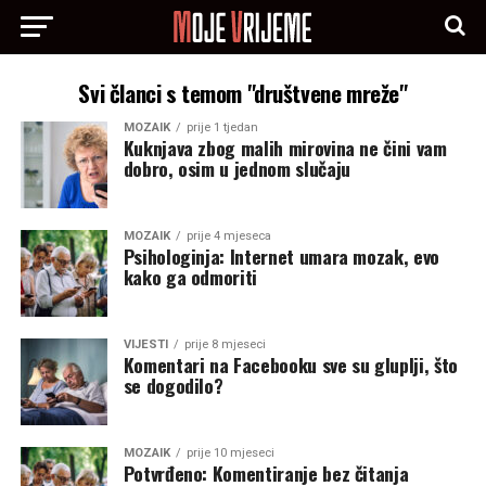
Svi članci s temom "društvene mreže"
MOZAIK
prije 1 tjedan
Kuknjava zbog malih mirovina ne čini vam
dobro, osim u jednom slučaju
MOZAIK
prije 4 mjeseca
Psihologinja: Internet umara mozak, evo
kako ga odmoriti
VIJESTI
prije 8 mjeseci
Komentari na Facebooku sve su gluplji, što
se dogodilo?
MOZAIK
prije 10 mjeseci
Potvrđeno: Komentiranje bez čitanja