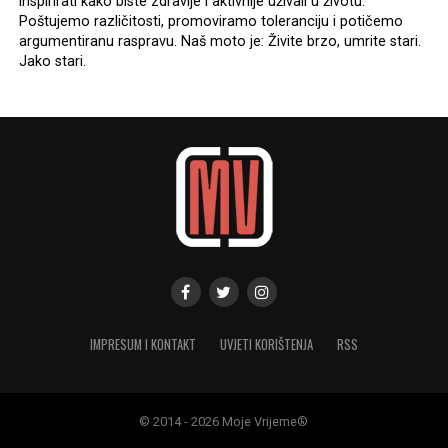
inspirirati kako biste zdravije i aktivnije uživali u životu.
Poštujemo različitosti, promoviramo toleranciju i potičemo
argumentiranu raspravu. Naš moto je: Živite brzo, umrite stari.
Jako stari.
IMPRESUM I KONTAKT
UVJETI KORIŠTENJA
RSS
© 2014 - 2026 Moje Vrijeme®