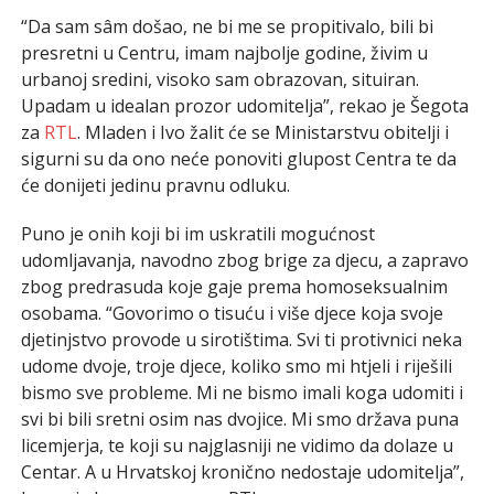
“Da sam sâm došao, ne bi me se propitivalo, bili bi
presretni u Centru, imam najbolje godine, živim u
urbanoj sredini, visoko sam obrazovan, situiran.
Upadam u idealan prozor udomitelja”, rekao je Šegota
za
RTL
. Mladen i Ivo žalit će se Ministarstvu obitelji i
sigurni su da ono neće ponoviti glupost Centra te da
će donijeti jedinu pravnu odluku.
Puno je onih koji bi im uskratili mogućnost
udomljavanja, navodno zbog brige za djecu, a zapravo
zbog predrasuda koje gaje prema homoseksualnim
osobama. “Govorimo o tisuću i više djece koja svoje
djetinjstvo provode u sirotištima. Svi ti protivnici neka
udome dvoje, troje djece, koliko smo mi htjeli i riješili
bismo sve probleme. Mi ne bismo imali koga udomiti i
svi bi bili sretni osim nas dvojice. Mi smo država puna
licemjerja, te koji su najglasniji ne vidimo da dolaze u
Centar. A u Hrvatskoj kronično nedostaje udomitelja”,