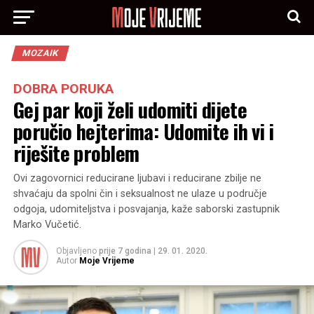
MOZAIK
DOBRA PORUKA
Gej par koji želi udomiti dijete
poručio hejterima: Udomite ih vi i
riješite problem
Ovi zagovornici reducirane ljubavi i reducirane zbilje ne
shvaćaju da spolni čin i seksualnost ne ulaze u područje
odgoja, udomiteljstva i posvajanja, kaže saborski zastupnik
Marko Vučetić.
Objavljeno
prije 7 godina
|
29. 01. 2020.
Autor
Moje Vrijeme