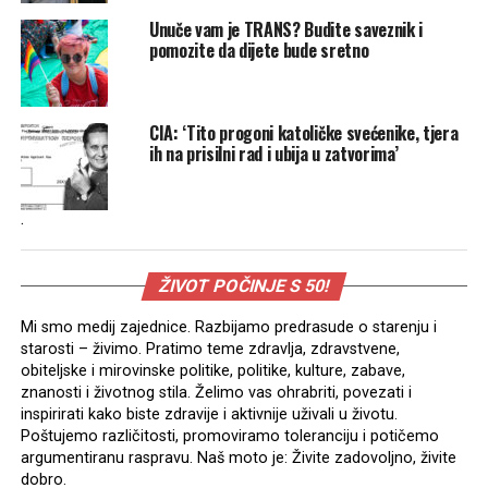
Unuče vam je TRANS? Budite saveznik i
pomozite da dijete bude sretno
CIA: ‘Tito progoni katoličke svećenike, tjera
ih na prisilni rad i ubija u zatvorima’
.
ŽIVOT POČINJE S 50!
Mi smo medij zajednice. Razbijamo predrasude o starenju i
starosti – živimo. Pratimo teme zdravlja, zdravstvene,
obiteljske i mirovinske politike, politike, kulture, zabave,
znanosti i životnog stila. Želimo vas ohrabriti, povezati i
inspirirati kako biste zdravije i aktivnije uživali u životu.
Poštujemo različitosti, promoviramo toleranciju i potičemo
argumentiranu raspravu. Naš moto je: Živite zadovoljno, živite
dobro.