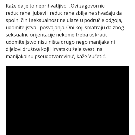
Kaže da je to neprihvatljivo. „Ovi zagovornici
reducirane ljubavi i reducirane zbilje ne shvaćaju da
spolni čin i seksualnost ne ulaze u područje odgoja,
udomiteljstva i posvajanja. Oni koji smatraju da zbog
seksualne orijentacije nekome treba uskratit
udomiteljstvo nisu ništa drugo nego manijakalni
dijelovi društva koji Hrvatsku žele svesti na
manijakalnu pseudotvorevinu’, kaže Vučetić.