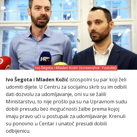
Ivo Šegota i Mladen Kožić (screenshot: Youtube)
Ivo Šegota i Mladen Kožić
istospolni su par koji želi
udomiti dijete. U Centru za socijalnu skrb su im odbili
dati dozvolu za udomljavanje, oni su se žalili
Ministarstvu, to nije prošlo pa su na Upravnom sudu
dobili presudu bez mogućnosti žalbe prema kojoj
imaju pravo ući u postupak za udomljavanje. Krenuli
su ponovno u Centar i unatoč presudi dobili
odbijenicu.