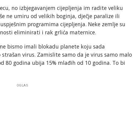
jecu, no izbjegavanjem cijepljenja im radite veliku
še ne umiru od velikih boginja, dječje paralize ili
i uspješnim programima cijepljenja. Neke zemlje su
osti eliminirati i rak grlića maternice.
ne bismo imali blokadu planete koju sada
o strašan virus. Zamislite samo da je virus samo malo
 od 80 godina ubija 15% mlađih od 10 godina. To bi
OGLAS