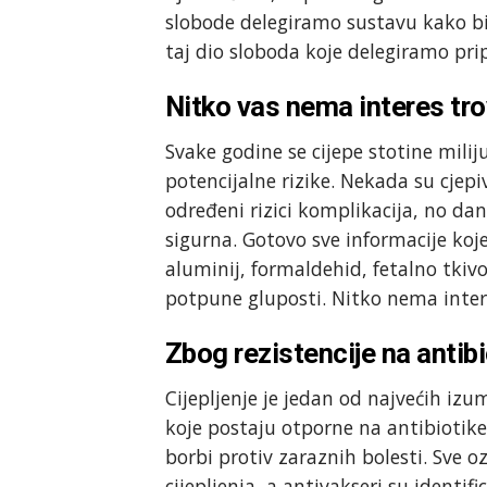
slobode delegiramo sustavu kako bi
taj dio sloboda koje delegiramo pri
Nitko vas nema interes tro
Svake godine se cijepe stotine mili
potencijalne rizike. Nekada su cjepiv
određeni rizici komplikacija, no da
sigurna. Gotovo sve informacije koj
aluminij, formaldehid, fetalno tkivo 
potpune gluposti. Nitko nema interes
Zbog rezistencije na antibi
Cijepljenje je jedan od najvećih iz
koje postaju otporne na antibiotike,
borbi protiv zaraznih bolesti. Sve o
cijepljenja, a antivakseri su identif