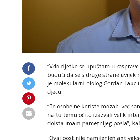
“Vrlo rijetko se upuštam u rasprave 
budući da se s druge strane uvijek
je molekularni biolog Gordan Lauc u 
djecu.
“Te osobe ne koriste mozak, već sa
na tu temu očito izazvali velik inter
doista imam pametnijeg posla”, kaže
“Ovaj post nije namijenjen antivakse