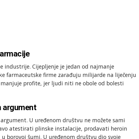
farmacije
e industrije. Cijepljenje je jedan od najmanje
like farmaceutske firme zarađuju milijarde na liječenju
manjuje profite, jer ljudi niti ne obole od bolesti
n argument
n argument. U uređenom društvu ne možete sami
o atestirati plinske instalacije, prodavati heroin
atru u borovoj šumi. U uređenom društvu dio svoje