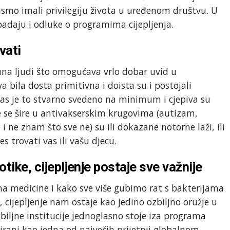
smo imali privilegiju života u uređenom društvu. U
padaju i odluke o programima cijepljenja.
vati
juna ljudi što omogućava vrlo dobar uvid u
a bila dosta primitivna i doista su i postojali
nas je to stvarno svedeno na minimum i cjepiva su
e se šire u antivakserskim krugovima (autizam,
i ne znam što sve ne) su ili dokazane notorne laži, ili
 trovati vas ili vašu djecu.
otike, cijepljenje postaje sve važnije
uma medicine i kako sve više gubimo rat s bakterijama
 cijepljenje nam ostaje kao jedino ozbiljno oružje u
zbiljne institucije jednoglasno stoje iza programa
icirani kao jedna od najvećih prijetnji globalnom