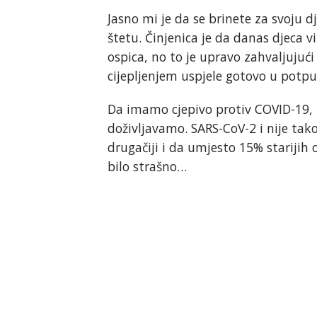
Jasno mi je da se brinete za svoju d
štetu. Činjenica je da danas djeca vi
ospica, no to je upravo zahvaljujuć
cijepljenjem uspjele gotovo u potpun
Da imamo cjepivo protiv COVID-19, 
doživljavamo. SARS-CoV-2 i nije tak
drugačiji i da umjesto 15% starijih
bilo strašno…