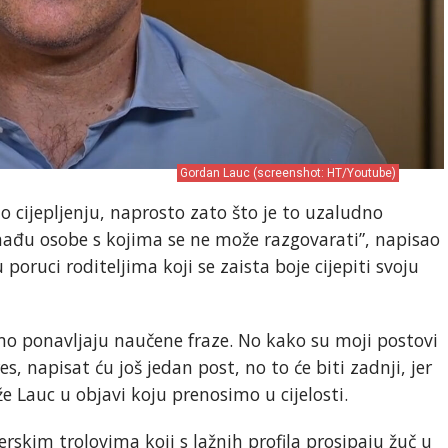
Gordan Lauc (screenshot: HT/Youtube)
o cijepljenju, naprosto zato što je to uzaludno
 nađu osobe s kojima se ne može razgovarati”, napisao
poruci roditeljima koji se zaista boje cijepiti svoju
mo ponavljaju naučene fraze. No kako su moji postovi
es, napisat ću još jedan post, no to će biti zadnji, jer
 Lauc u objavi koju prenosimo u cijelosti.
rskim trolovima koji s lažnih profila prosipaju žuč u