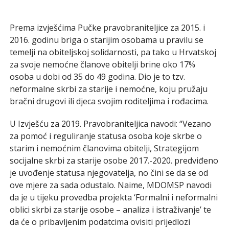
Prema izvješćima Pučke pravobraniteljice za 2015. i
2016. godinu briga o starijim osobama u pravilu se
temelji na obiteljskoj solidarnosti, pa tako u Hrvatskoj
za svoje nemoćne članove obitelji brine oko 17%
osoba u dobi od 35 do 49 godina. Dio je to tzv.
neformalne skrbi za starije i nemoćne, koju pružaju
bračni drugovi ili djeca svojim roditeljima i rođacima.
U Izvješću za 2019. Pravobraniteljica navodi: “Vezano
za pomoć i reguliranje statusa osoba koje skrbe o
starim i nemoćnim članovima obitelji, Strategijom
socijalne skrbi za starije osobe 2017.-2020. predviđeno
je uvođenje statusa njegovatelja, no čini se da se od
ove mjere za sada odustalo. Naime, MDOMSP navodi
da je u tijeku provedba projekta ‘Formalni i neformalni
oblici skrbi za starije osobe – analiza i istraživanje’ te
da će o pribavljenim podatcima ovisiti prijedlozi