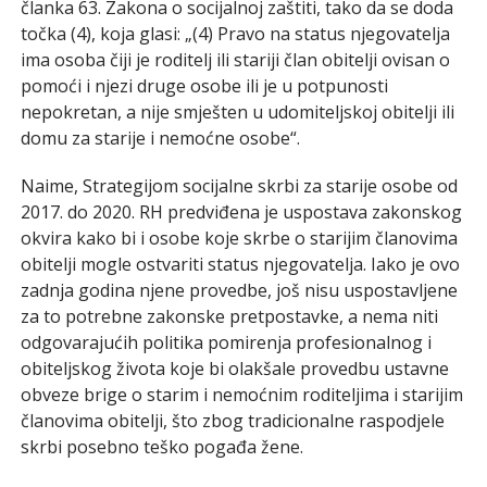
članka 63. Zakona o socijalnoj zaštiti, tako da se doda
točka (4), koja glasi: „(4) Pravo na status njegovatelja
ima osoba čiji je roditelj ili stariji član obitelji ovisan o
pomoći i njezi druge osobe ili je u potpunosti
nepokretan, a nije smješten u udomiteljskoj obitelji ili
domu za starije i nemoćne osobe“.
Naime, Strategijom socijalne skrbi za starije osobe od
2017. do 2020. RH predviđena je uspostava zakonskog
okvira kako bi i osobe koje skrbe o starijim članovima
obitelji mogle ostvariti status njegovatelja. Iako je ovo
zadnja godina njene provedbe, još nisu uspostavljene
za to potrebne zakonske pretpostavke, a nema niti
odgovarajućih politika pomirenja profesionalnog i
obiteljskog života koje bi olakšale provedbu ustavne
obveze brige o starim i nemoćnim roditeljima i starijim
članovima obitelji, što zbog tradicionalne raspodjele
skrbi posebno teško pogađa žene.