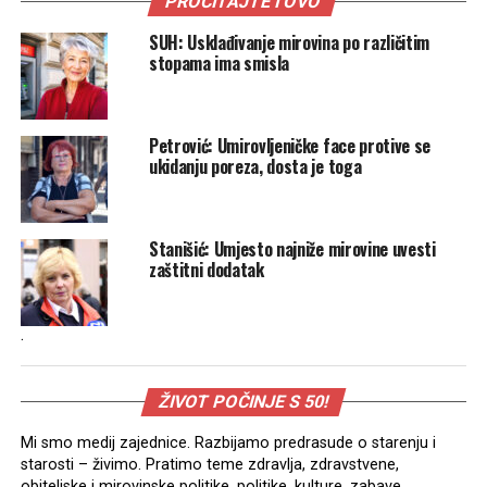
PROČITAJTE I OVO
SUH: Usklađivanje mirovina po različitim
stopama ima smisla
Petrović: Umirovljeničke face protive se
ukidanju poreza, dosta je toga
Stanišić: Umjesto najniže mirovine uvesti
zaštitni dodatak
.
ŽIVOT POČINJE S 50!
Mi smo medij zajednice. Razbijamo predrasude o starenju i
starosti – živimo. Pratimo teme zdravlja, zdravstvene,
obiteljske i mirovinske politike, politike, kulture, zabave,