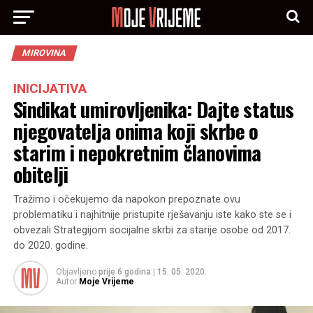
MIROVINA
INICIJATIVA
Sindikat umirovljenika: Dajte status
njegovatelja onima koji skrbe o
starim i nepokretnim članovima
obitelji
Tražimo i očekujemo da napokon prepoznate ovu
problematiku i najhitnije pristupite rješavanju iste kako ste se i
obvezali Strategijom socijalne skrbi za starije osobe od 2017.
do 2020. godine.
Objavljeno
prije 6 godina
|
15. 05. 2020.
Autor
Moje Vrijeme