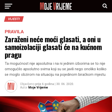
VIJESTI
PRAVILA
Zaraženi neće moći glasati, a oni u
samoizolaciji glasati će na kućnom
pragu
Ta mogućnost nije apsolutna i na ni jednim izborima se to nije
omogućilo apsolutno svima koji su se javili nego onoliko koliko
se moglo obzirom na situaciju na pojedinom biračkom mjestu.
Objavljeno
prije 6 godina
|
30. 06. 2020.
Autor
Moje Vrijeme