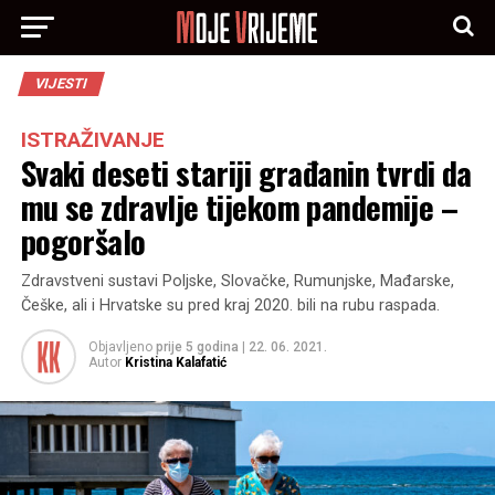
VIJESTI
ISTRAŽIVANJE
Svaki deseti stariji građanin tvrdi da
mu se zdravlje tijekom pandemije –
pogoršalo
Zdravstveni sustavi Poljske, Slovačke, Rumunjske, Mađarske,
Češke, ali i Hrvatske su pred kraj 2020. bili na rubu raspada.
Objavljeno
prije 5 godina
|
22. 06. 2021.
Autor
Kristina Kalafatić