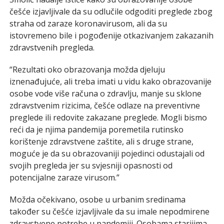
češće izjavljivale da su odlučile odgoditi preglede zbog
straha od zaraze koronavirusom, ali da su
istovremeno bile i pogođenije otkazivanjem zakazanih
zdravstvenih pregleda.
“Rezultati oko obrazovanja možda djeluju
iznenađujuće, ali treba imati u vidu kako obrazovanije
osobe vode više računa o zdravlju, manje su sklone
zdravstvenim rizicima, češće odlaze na preventivne
preglede ili redovite zakazane preglede. Mogli bismo
reći da je njima pandemija poremetila rutinsko
korištenje zdravstvene zaštite, ali s druge strane,
moguće je da su obrazovaniji pojedinci odustajali od
svojih pregleda jer su svjesniji opasnosti od
potencijalne zaraze virusom.”
Možda očekivano, osobe u urbanim sredinama
također su češće izjavljivale da su imale nepodmirene
zdravstvene potrebe u pandemiji. Osobama starijima