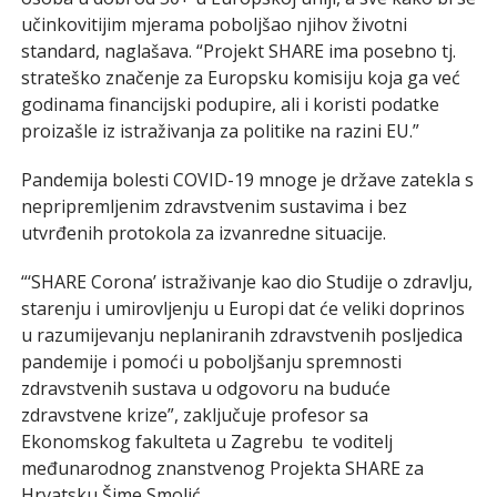
učinkovitijim mjerama poboljšao njihov životni
standard, naglašava. “Projekt SHARE ima posebno tj.
strateško značenje za Europsku komisiju koja ga već
godinama financijski podupire, ali i koristi podatke
proizašle iz istraživanja za politike na razini EU.”
Pandemija bolesti COVID-19 mnoge je države zatekla s
nepripremljenim zdravstvenim sustavima i bez
utvrđenih protokola za izvanredne situacije.
“‘SHARE Corona’ istraživanje kao dio Studije o zdravlju,
starenju i umirovljenju u Europi dat će veliki doprinos
u razumijevanju neplaniranih zdravstvenih posljedica
pandemije i pomoći u poboljšanju spremnosti
zdravstvenih sustava u odgovoru na buduće
zdravstvene krize”, zaključuje profesor sa
Ekonomskog fakulteta u Zagrebu te voditelj
međunarodnog znanstvenog Projekta SHARE za
Hrvatsku Šime Smolić.