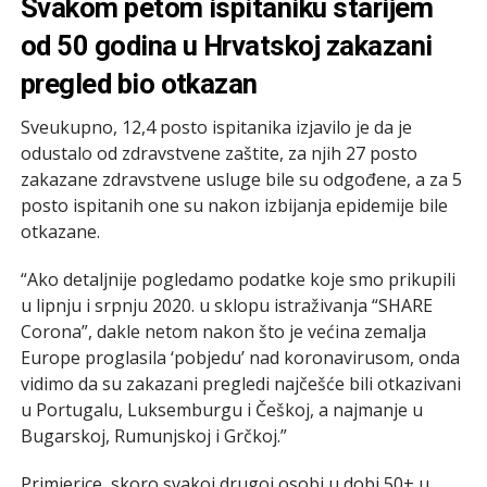
Svakom petom ispitaniku starijem
od 50 godina u Hrvatskoj zakazani
pregled bio otkazan
Sveukupno, 12,4 posto ispitanika izjavilo je da je
odustalo od zdravstvene zaštite, za njih 27 posto
zakazane zdravstvene usluge bile su odgođene, a za 5
posto ispitanih one su nakon izbijanja epidemije bile
otkazane.
“Ako detaljnije pogledamo podatke koje smo prikupili
u lipnju i srpnju 2020. u sklopu istraživanja “SHARE
Corona”, dakle netom nakon što je većina zemalja
Europe proglasila ‘pobjedu’ nad koronavirusom, onda
vidimo da su zakazani pregledi najčešće bili otkazivani
u Portugalu, Luksemburgu i Češkoj, a najmanje u
Bugarskoj, Rumunjskoj i Grčkoj.”
Primjerice, skoro svakoj drugoj osobi u dobi 50+ u