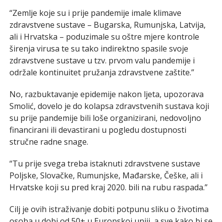
“Zemlje koje su i prije pandemije imale klimave
zdravstvene sustave – Bugarska, Rumunjska, Latvija,
ali i Hrvatska – poduzimale su oštre mjere kontrole
širenja virusa te su tako indirektno spasile svoje
zdravstvene sustave u tzv. prvom valu pandemije i
održale kontinuitet pružanja zdravstvene zaštite.”
No, razbuktavanje epidemije nakon ljeta, upozorava
Smolić, dovelo je do kolapsa zdravstvenih sustava koji
su prije pandemije bili loše organizirani, nedovoljno
financirani ili devastirani u pogledu dostupnosti
stručne radne snage.
“Tu prije svega treba istaknuti zdravstvene sustave
Poljske, Slovačke, Rumunjske, Mađarske, Češke, ali i
Hrvatske koji su pred kraj 2020. bili na rubu raspada.”
Cilj je ovih istraživanje dobiti potpunu sliku o životima
osoba u dobi od 50+ u Europskoj uniji, a sve kako bi se