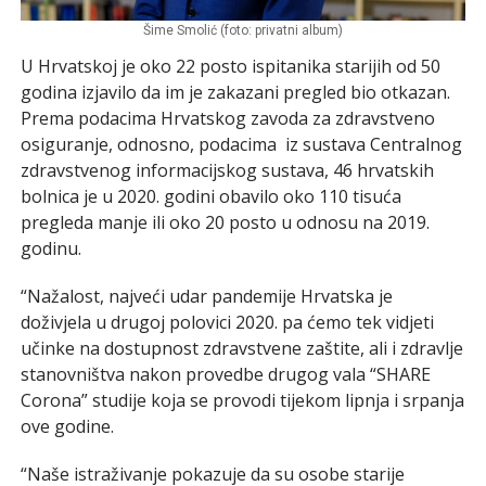
Šime Smolić (foto: privatni album)
U Hrvatskoj je oko 22 posto ispitanika starijih od 50
godina izjavilo da im je zakazani pregled bio otkazan.
Prema podacima Hrvatskog zavoda za zdravstveno
osiguranje, odnosno, podacima iz sustava Centralnog
zdravstvenog informacijskog sustava, 46 hrvatskih
bolnica je u 2020. godini obavilo oko 110 tisuća
pregleda manje ili oko 20 posto u odnosu na 2019.
godinu.
“Nažalost, najveći udar pandemije Hrvatska je
doživjela u drugoj polovici 2020. pa ćemo tek vidjeti
učinke na dostupnost zdravstvene zaštite, ali i zdravlje
stanovništva nakon provedbe drugog vala “SHARE
Corona” studije koja se provodi tijekom lipnja i srpanja
ove godine.
“Naše istraživanje pokazuje da su osobe starije