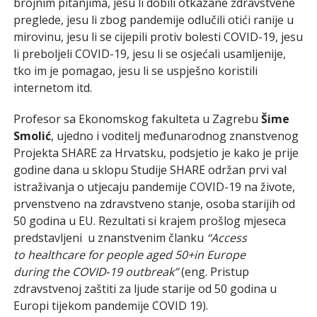
brojnim pitanjima, jesu li dobili otkazane zdravstvene
preglede, jesu li zbog pandemije odlučili otići ranije u
mirovinu, jesu li se cijepili protiv bolesti COVID-19, jesu
li preboljeli COVID-19, jesu li se osjećali usamljenije,
tko im je pomagao, jesu li se uspješno koristili
internetom itd.
Profesor sa Ekonomskog fakulteta u Zagrebu
Šime
Smolić
, ujedno i voditelj međunarodnog znanstvenog
Projekta SHARE za Hrvatsku, podsjetio je kako je prije
godine dana u sklopu Studije SHARE održan prvi val
istraživanja o utjecaju pandemije COVID-19 na živote,
prvenstveno na zdravstveno stanje, osoba starijih od
50 godina u EU. Rezultati si krajem prošlog mjeseca
predstavljeni u znanstvenim članku
“Access
to healthcare for people aged 50+in Europe
during the COVID‑19 outbreak”
(eng. Pristup
zdravstvenoj zaštiti za ljude starije od 50 godina u
Europi tijekom pandemije COVID 19).