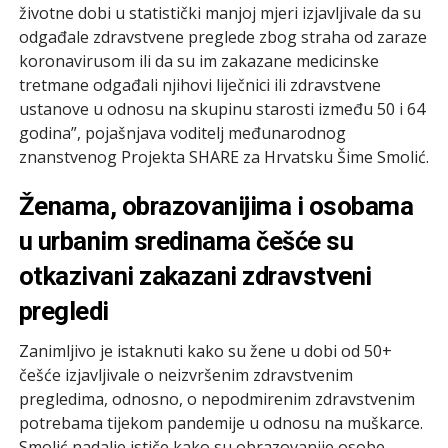
životne dobi u statistički manjoj mjeri izjavljivale da su
odgađale zdravstvene preglede zbog straha od zaraze
koronavirusom ili da su im zakazane medicinske
tretmane odgađali njihovi liječnici ili zdravstvene
ustanove u odnosu na skupinu starosti između 50 i 64
godina”, pojašnjava voditelj međunarodnog
znanstvenog Projekta SHARE za Hrvatsku Šime Smolić.
Ženama, obrazovanijima i osobama
u urbanim sredinama češće su
otkazivani zakazani zdravstveni
pregledi
Zanimljivo je istaknuti kako su žene u dobi od 50+
češće izjavljivale o neizvršenim zdravstvenim
pregledima, odnosno, o nepodmirenim zdravstvenim
potrebama tijekom pandemije u odnosu na muškarce.
Smolić nadalje ističe kako su obrazovanije osobe