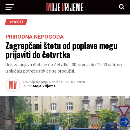
VIJESTI
PRIRODNA NEPOGODA
Zagrepčani štetu od poplave mogu
prijaviti do četvrtka
Rok za prijavu šteta je do četvrtka, 30. srpnja do 12:00 sati, no
u slučaju potrebe rok će se produžiti.
Objavljeno
prije 6 godina
|
29. 07. 2020.
Autor
Moje Vrijeme