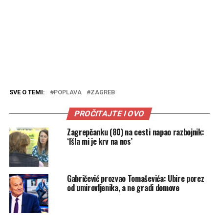
SVE O TEMI:
POPLAVA
ZAGREB
PROČITAJTE I OVO
Zagrepčanku (80) na cesti napao razbojnik:
‘Išla mi je krv na nos’
Gabričević prozvao Tomaševića: Ubire porez
od umirovljenika, a ne gradi domove