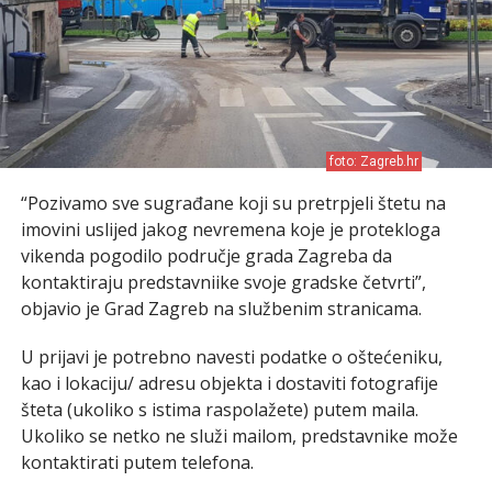
foto: Zagreb.hr
“Pozivamo sve sugrađane koji su pretrpjeli štetu na
imovini uslijed jakog nevremena koje je protekloga
vikenda pogodilo područje grada Zagreba da
kontaktiraju predstavniike svoje gradske četvrti”,
objavio je Grad Zagreb na službenim stranicama.
U prijavi je potrebno navesti podatke o oštećeniku,
kao i lokaciju/ adresu objekta i dostaviti fotografije
šteta (ukoliko s istima raspolažete) putem maila.
Ukoliko se netko ne služi mailom, predstavnike može
kontaktirati putem telefona.