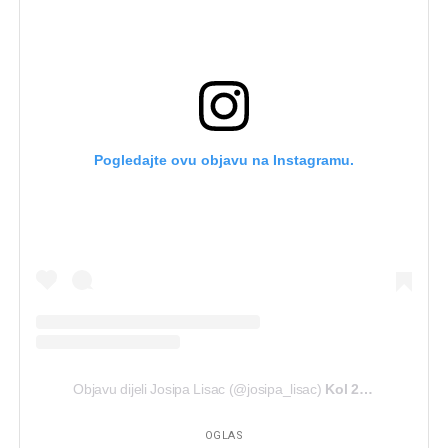
Pogledajte ovu objavu na Instagramu.
Objavu dijeli Josipa Lisac (@josipa_lisac)
Kol 23, 2020 u 1:32 PDT
OGLAS