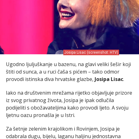
Josipa Lisac (screenshot: HTV)
Ugodno ljuljuškanje u bazenu, na glavi veliki šešir koji
štiti od sunca, a u ruci čaša s pićem – tako odmor
provodi istinska diva hrvatske glazbe,
Josipa Lisac
.
Iako na društvenim mrežama rijetko objavljuje prizore
iz svog privatnog života, Josipa je ipak odlučila
podijeliti s obožavateljima kako provodi ljeto. A svoju
ljetnu oazu pronašla je u Istri.
Za šetnje zelenim krajolikom i Rovinjem, Josipa je
odabrala dugu, bijelu, laganu haljinu jednostavna