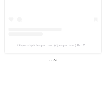
Objavu dijeli Josipa Lisac (@josipa_lisac)
Kol 21, 2020 u 1:43 PDT
OGLAS