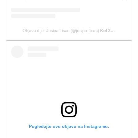
Objavu dijeli Josipa Lisac (@josipa_lisac)
Kol 22, 2020 u 4:57 PDT
Pogledajte ovu objavu na Instagramu.