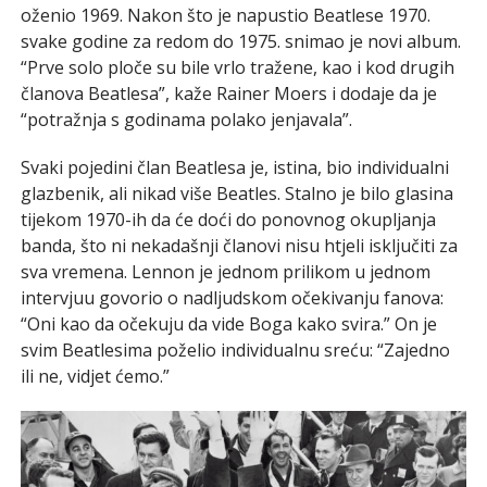
oženio 1969. Nakon što je napustio Beatlese 1970.
svake godine za redom do 1975. snimao je novi album.
“Prve solo ploče su bile vrlo tražene, kao i kod drugih
članova Beatlesa”, kaže Rainer Moers i dodaje da je
“potražnja s godinama polako jenjavala”.
Svaki pojedini član Beatlesa je, istina, bio individualni
glazbenik, ali nikad više Beatles. Stalno je bilo glasina
tijekom 1970-ih da će doći do ponovnog okupljanja
banda, što ni nekadašnji članovi nisu htjeli isključiti za
sva vremena. Lennon je jednom prilikom u jednom
intervjuu govorio o nadljudskom očekivanju fanova:
“Oni kao da očekuju da vide Boga kako svira.” On je
svim Beatlesima poželio individualnu sreću: “Zajedno
ili ne, vidjet ćemo.”