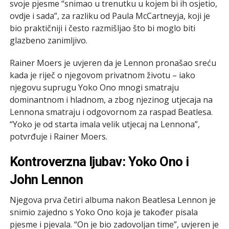
svoje pjesme “snimao u trenutku u kojem bi ih osjetio,
ovdje i sada”, za razliku od Paula McCartneyja, koji je
bio praktičniji i često razmišljao što bi moglo biti
glazbeno zanimljivo.
Rainer Moers je uvjeren da je Lennon pronašao sreću
kada je riječ o njegovom privatnom životu – iako
njegovu suprugu Yoko Ono mnogi smatraju
dominantnom i hladnom, a zbog njezinog utjecaja na
Lennona smatraju i odgovornom za raspad Beatlesa.
“Yoko je od starta imala velik utjecaj na Lennona”,
potvrđuje i Rainer Moers.
Kontroverzna ljubav: Yoko Ono i
John Lennon
Njegova prva četiri albuma nakon Beatlesa Lennon je
snimio zajedno s Yoko Ono koja je također pisala
pjesme i pjevala. “On je bio zadovoljan time”, uvjeren je