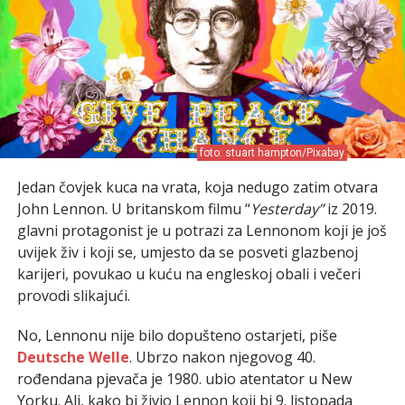
foto: stuart hampton/Pixabay
Jedan čovjek kuca na vrata, koja nedugo zatim otvara
John Lennon. U britanskom filmu “
Yesterday”
iz 2019.
glavni protagonist je u potrazi za Lennonom koji je još
uvijek živ i koji se, umjesto da se posveti glazbenoj
karijeri, povukao u kuću na engleskoj obali i večeri
provodi slikajući.
No, Lennonu nije bilo dopušteno ostarjeti, piše
Deutsche Welle
. Ubrzo nakon njegovog 40.
rođendana pjevača je 1980. ubio atentator u New
Yorku. Ali, kako bi živio Lennon koji bi 9. listopada