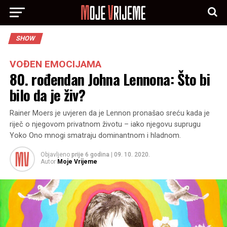
SHOW
VOĐEN EMOCIJAMA
80. rođendan Johna Lennona: Što bi
bilo da je živ?
Rainer Moers je uvjeren da je Lennon pronašao sreću kada je
riječ o njegovom privatnom životu – iako njegovu suprugu
Yoko Ono mnogi smatraju dominantnom i hladnom.
Objavljeno
prije 6 godina
|
09. 10. 2020.
Autor
Moje Vrijeme