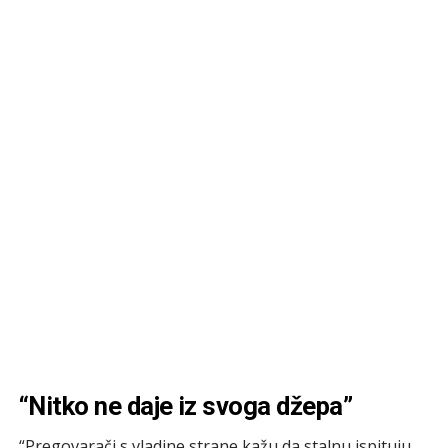
“Nitko ne daje iz svoga džepa”
“Pregovarači s vladine strane kažu da stalnu ispituju