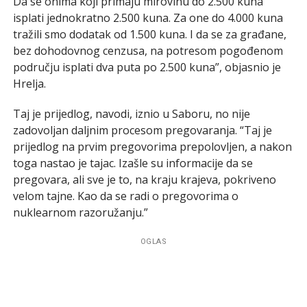
Da se onima koji primaju mirovinu do 2.500 kuna
isplati jednokratno 2.500 kuna. Za one do 4.000 kuna
tražili smo dodatak od 1.500 kuna. I da se za građane,
bez dohodovnog cenzusa, na potresom pogođenom
području isplati dva puta po 2.500 kuna”, objasnio je
Hrelja.
Taj je prijedlog, navodi, iznio u Saboru, no nije
zadovoljan daljnim procesom pregovaranja. “Taj je
prijedlog na prvim pregovorima prepolovljen, a nakon
toga nastao je tajac. Izašle su informacije da se
pregovara, ali sve je to, na kraju krajeva, pokriveno
velom tajne. Kao da se radi o pregovorima o
nuklearnom razoružanju.”
OGLAS