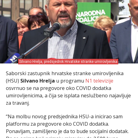
Silvano Hrelja, predsjednik Hrvatske stranke umirovljenika
Saborski zastupnik hrvatske stranke umirovljenika
(HSU)
Silvano Hrelja
u programu
N1 televizije
osvrnuo se na pregovore oko COVID dodatka
umirovljenicima, a čija se isplata neslužbeno najavljuje
za travanj.
“Na molbu novog predsjednika HSU-a inicirao sam
platformu za pregovore oko COVID dodatka.
Ponavljam, zamišljeno je da to bude socijalni dodatak.