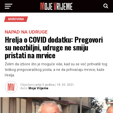
MIROVINA
NAPAD NA UDRUGE
Hrelja o COVID dodatku: Pregovori
su neozbiljni, udruge ne smiju
pristati na mrvice
Želim da izbore što je moguće više, kad su se već prihvatili tog
teškog pregovaračkog posla, a ne da prihvaćaju mrvice, kaže
Hrelja.
Objavljeno
prije 5 godina
|
18. 03. 2021.
Autor
Moje Vrijeme