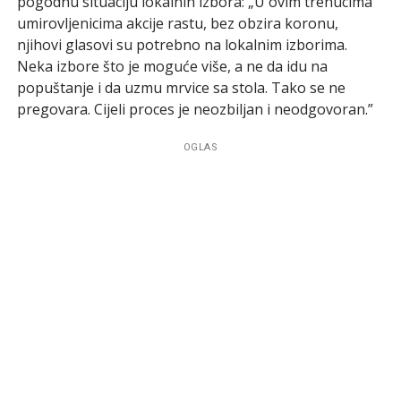
pogodnu situaciju lokalnih izbora: „U ovim trenucima
umirovljenicima akcije rastu, bez obzira koronu,
njihovi glasovi su potrebno na lokalnim izborima.
Neka izbore što je moguće više, a ne da idu na
popuštanje i da uzmu mrvice sa stola. Tako se ne
pregovara. Cijeli proces je neozbiljan i neodgovoran.”
OGLAS