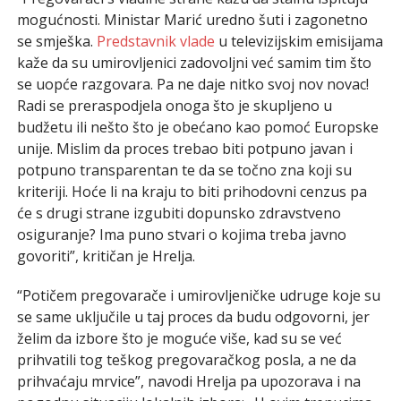
mogućnosti. Ministar Marić uredno šuti i zagonetno
se smješka.
Predstavnik vlade
u televizijskim emisijama
kaže da su umirovljenici zadovoljni već samim tim što
se uopće razgovara. Pa ne daje nitko svoj nov novac!
Radi se preraspodjela onoga što je skupljeno u
budžetu ili nešto što je obećano kao pomoć Europske
unije. Mislim da proces trebao biti potpuno javan i
potpuno transparentan te da se točno zna koji su
kriteriji. Hoće li na kraju to biti prihodovni cenzus pa
će s drugi strane izgubiti dopunsko zdravstveno
osiguranje? Ima puno stvari o kojima treba javno
govoriti”, kritičan je Hrelja.
“Potičem pregovarače i umirovljeničke udruge koje su
se same uključile u taj proces da budu odgovorni, jer
želim da izbore što je moguće više, kad su se već
prihvatili tog teškog pregovaračkog posla, a ne da
prihvaćaju mrvice”, navodi Hrelja pa upozorava i na