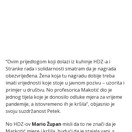
“Ovim prijedlogom koji dolazi iz kuhinje HDZ-a i
Stranke rada i solidarnosti smatram da je nagrada
obezvrijeđena. Žena koja tu nagradu dobije treba
imati vrijednosti koje stoje u javnom pozivu – uzorita i
primjer u društvu. No profesorica Makotić dio je
jednog tijela koje je donosilo odluke mjera za vrijeme
pandemije, a istovremeno ih je kršila”, objasnio je
svoju suzdržanost Petek.
No HDZ-ov
Mario Župan
misli da to ne znači da je
Markotić mjere i kršila, budući da je stajala vani, s