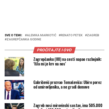
SVE O TEMI:
ALEMKA MARKOTIĆ
RENATO PETEK
ZAGREB
ZAGREPČANKA GODINE
PROČITAJTE I OVO
Zagrepčanku (80) na cesti napao razbojnik:
‘Išla mi je krv na nos’
Gabričević prozvao Tomaševića: Ubire porez
od umirovljenika, a ne gradi domove
Zagreb nosi mirovinski sustav, ima 505.000