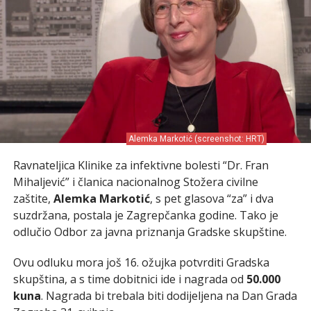
Alemka Markotić (screenshot: HRT)
Ravnateljica Klinike za infektivne bolesti “Dr. Fran
Mihaljević” i članica nacionalnog Stožera civilne
zaštite,
Alemka Markotić
, s pet glasova “za” i dva
suzdržana, postala je Zagrepčanka godine. Tako je
odlučio Odbor za javna priznanja Gradske skupštine.
Ovu odluku mora još 16. ožujka potvrditi Gradska
skupština, a s time dobitnici ide i nagrada od
50.000
kuna
. Nagrada bi trebala biti dodijeljena na Dan Grada