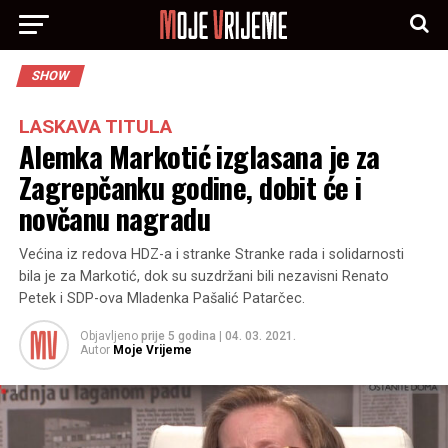
SHOW
LASKAVA TITULA
Alemka Markotić izglasana je za
Zagrepčanku godine, dobit će i
novčanu nagradu
Većina iz redova HDZ-a i stranke Stranke rada i solidarnosti
bila je za Markotić, dok su suzdržani bili nezavisni Renato
Petek i SDP-ova Mladenka Pašalić Patarčec.
Objavljeno
prije 5 godina
|
04. 03. 2021.
Autor
Moje Vrijeme