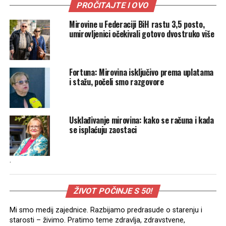
PROČITAJTE I OVO
Mirovine u Federaciji BiH rastu 3,5 posto,
umirovljenici očekivali gotovo dvostruko više
Fortuna: Mirovina isključivo prema uplatama
i stažu, počeli smo razgovore
Usklađivanje mirovina: kako se računa i kada
se isplaćuju zaostaci
.
ŽIVOT POČINJE S 50!
Mi smo medij zajednice. Razbijamo predrasude o starenju i
starosti – živimo. Pratimo teme zdravlja, zdravstvene,