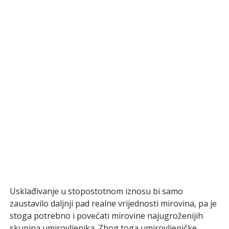
Usklađivanje u stopostotnom iznosu bi samo
zaustavilo daljnji pad realne vrijednosti mirovina, pa je
stoga potrebno i povećati mirovine najugroženijih
skupina umirovljenika. Zbog toga umirovljeničke