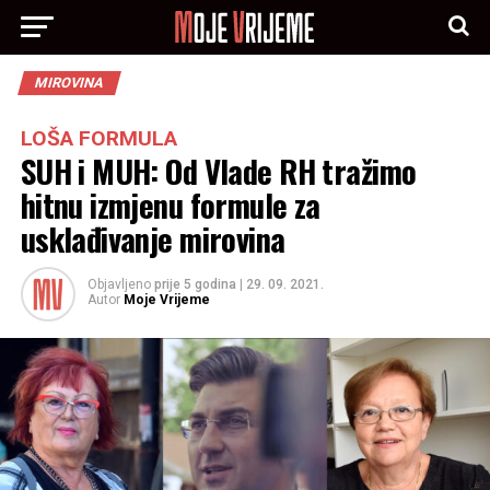
MIROVINA
LOŠA FORMULA
SUH i MUH: Od Vlade RH tražimo
hitnu izmjenu formule za
usklađivanje mirovina
Objavljeno
prije 5 godina
|
29. 09. 2021.
Autor
Moje Vrijeme