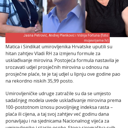
Jasna Petrović, Andrej Plenković i Višnja Fortuna (foto:
mojevrijeme.hr)
Matica i Sindikat umirovljenika Hrvatske uputili su
hitan zahtjev Vladi RH za izmjenu formule za
usklađivanje mirovina. Postojeća formula nastavila je
srozavati udjel prosječnih mirovina u odnosu na
prosječne plaće, te je taj udjel u lipnju ove godine pao
na rekordno niskih 35,99 posto.
Umirovljeničke udruge zatražile su da se umjesto
sadašnjeg modela uvede usklađivanje mirovina prema
100-postotnom iznosu povoljnijeg indeksa rasta –
plaća ili cijena, a taj svoj zahtjev već godinu dana
ponavljaju i na sjednicama Nacionalnog vijeća za
umirovljenike i starije osobe. Stopa siromaštva svih