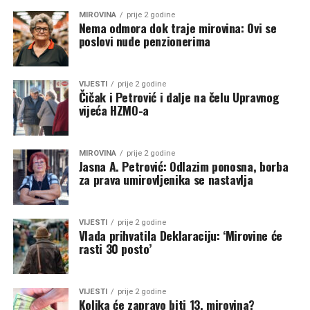
MIROVINA
prije 2 godine
Nema odmora dok traje mirovina: Ovi se
poslovi nude penzionerima
VIJESTI
prije 2 godine
Čičak i Petrović i dalje na čelu Upravnog
vijeća HZMO-a
MIROVINA
prije 2 godine
Jasna A. Petrović: Odlazim ponosna, borba
za prava umirovljenika se nastavlja
VIJESTI
prije 2 godine
Vlada prihvatila Deklaraciju: ‘Mirovine će
rasti 30 posto’
VIJESTI
prije 2 godine
Kolika će zapravo biti 13. mirovina?