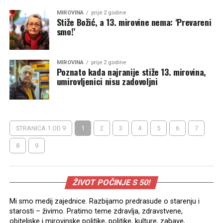
MIROVINA
prije 2 godine
Stiže Božić, a 13. mirovine nema: ‘Prevareni
smo!’
MIROVINA
prije 2 godine
Poznato kada najranije stiže 13. mirovina,
umirovljenici nisu zadovoljni
STRANICA 1 OD 9
1
2
3
4
5
6
7
8
9
ŽIVOT POČINJE S 50!
Mi smo medij zajednice. Razbijamo predrasude o starenju i
starosti – živimo. Pratimo teme zdravlja, zdravstvene,
obiteljske i mirovinske politike, politike, kulture, zabave,