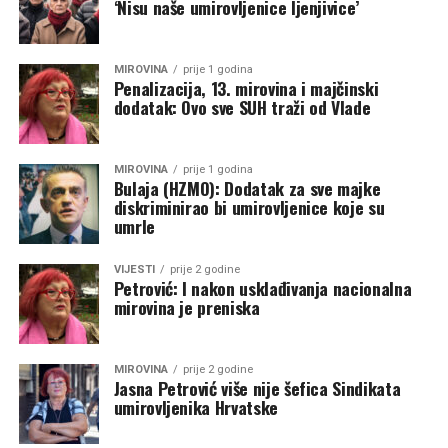
‘Nisu naše umirovljenice ljenjivice’
MIROVINA
prije 1 godina
Penalizacija, 13. mirovina i majčinski
dodatak: Ovo sve SUH traži od Vlade
MIROVINA
prije 1 godina
Bulaja (HZMO): Dodatak za sve majke
diskriminirao bi umirovljenice koje su
umrle
VIJESTI
prije 2 godine
Petrović: I nakon usklađivanja nacionalna
mirovina je preniska
MIROVINA
prije 2 godine
Jasna Petrović više nije šefica Sindikata
umirovljenika Hrvatske