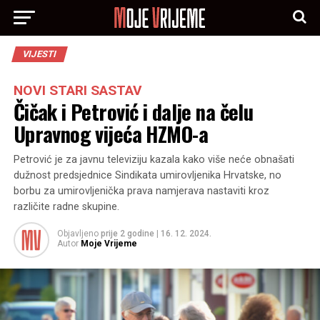
VIJESTI
NOVI STARI SASTAV
Čičak i Petrović i dalje na čelu
Upravnog vijeća HZMO-a
Petrović je za javnu televiziju kazala kako više neće obnašati
dužnost predsjednice Sindikata umirovljenika Hrvatske, no
borbu za umirovljenička prava namjerava nastaviti kroz
različite radne skupine.
Objavljeno
prije 2 godine
|
16. 12. 2024.
Autor
Moje Vrijeme