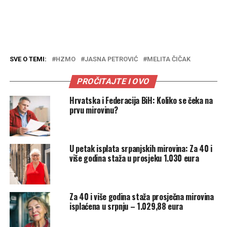
SVE O TEMI:
HZMO
JASNA PETROVIĆ
MELITA ČIČAK
PROČITAJTE I OVO
Hrvatska i Federacija BiH: Koliko se čeka na
prvu mirovinu?
U petak isplata srpanjskih mirovina: Za 40 i
više godina staža u prosjeku 1.030 eura
Za 40 i više godina staža prosječna mirovina
isplaćena u srpnju – 1.029,88 eura