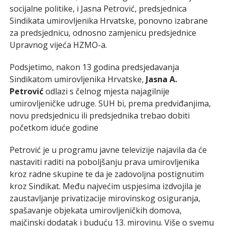
socijalne politike, i Jasna Petrović, predsjednica
Sindikata umirovljenika Hrvatske, ponovno izabrane
za predsjednicu, odnosno zamjenicu predsjednice
Upravnog vijeća HZMO-a.
Podsjetimo, nakon 13 godina predsjedavanja
Sindikatom umirovljenika Hrvatske,
Jasna A.
Petrović
odlazi s čelnog mjesta najagilnije
umirovljeničke udruge. SUH bi, prema predviđanjima,
novu predsjednicu ili predsjednika trebao dobiti
početkom iduće godine
Petrović je u programu javne televizije najavila da će
nastaviti raditi na poboljšanju prava umirovljenika
kroz radne skupine te da je zadovoljna postignutim
kroz Sindikat. Među najvećim uspjesima izdvojila je
zaustavljanje privatizacije mirovinskog osiguranja,
spašavanje objekata umirovljeničkih domova,
majčinski dodatak i buduću 13. mirovinu. Više o svemu